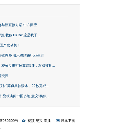
趣与澳直接对话 中方回应
购TikTok 这是我干...
上国产发动机！
致敬恩师 暗示将结束职业生涯
校长反击打掉其3颗牙，双双被刑...
是交换
长”苏贞昌被泼水，22秒完成...
桑顿访问中国多地 意义“类似...
证030609号
视频
·
纪实
·
直播
凤凰卫视
ved.