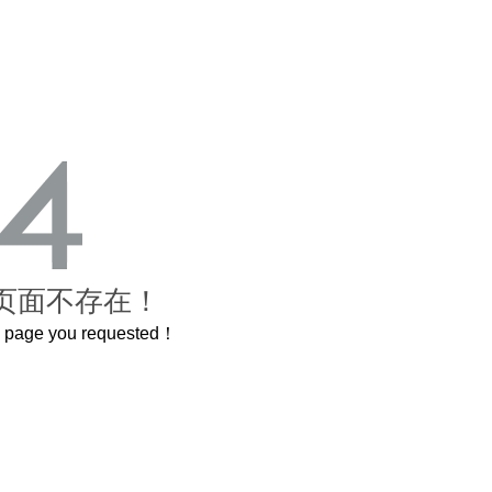
页面不存在！
he page you requested！
长卷，还原了600岁的紫禁城
曲奇届的“爱马仕”