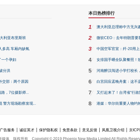
本日热榜排行
1
澳大利亚总理称中方无兴
2
澳大利亚布里斯班
微软CEO：去年特朗普要我们收
3
人多高 车厢内缺氧
中国空军官宣：歼-20用
4
了一个孕妇
女排国手晒全队聚餐照！
5
破分洪
河南醉汉闯进小学打校长，
6
外交部：两个原因
白宫回应孟晚舟案：这不
7
路，7位摄影师...
又打起来了！台湾省“行政院
8
警方现场勘察发现...
港媒：华尔街重要人物约翰·
广告服务
诚征英才
保护隐私权
免责条款
意见反馈
凤凰卫视介绍
京ICP
新媒体
版权所有
Copyright © 2019 Phoenix New Media Limited All Rights Reser