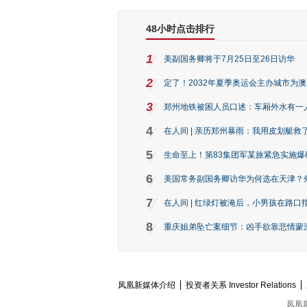
48小时点击排行
1
美副国务卿将于7月25日至26日访华
2
定了！2032年夏季奥运会主办城市为
3
郑州地铁被困人员口述：车厢外水有一
4
在人间 | 亲历郑州暴雨：我用皮划艇救
5
生命至上！第83集团军某旅紧急实施爆
6
美国常务副国务卿访华为何选在天津？
7
在人间 | 红绿灯被淹后，小男孩在路口指
8
重庆姐弟坠亡案细节：凶手欲靠悲情蒙混 
凤凰新媒体介绍
投资者关系 Investor Relations
凤凰