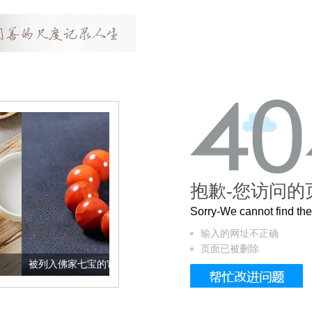
抱歉-您访问的
Sorry-We cannot find t
输入的网址不正确
页面已被删除
家七宝的它到底有多美？
这个3.2米的