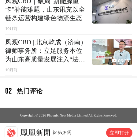
凤观CBD｜破局“新能源重
卡”补能难题，山东讯充以全
链条运营构建绿色物流生态
10月前
凤观CBD | 北京乾成（济南）
律师事务所：立足服务本位
为山东高质量发展注入“法治
06:33
动能”
10月前
02
热门评论
Copyright © 2026 Phoenix New Media Limited All Rights Reserved.
立即打开