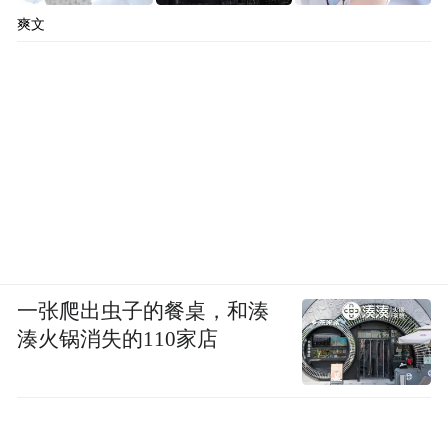
爽文
一张爬出虫子的餐桌，和湊
湊火锅消失的110家店