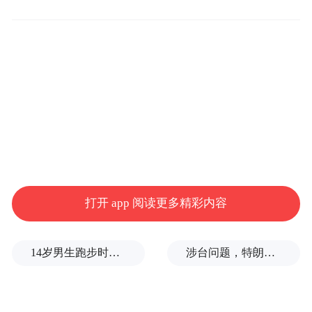
（大众日报）
“特别声明：以上作品内容(包括在内的视频、图片或音
频)为凤凰网旗下自媒体平台“大风号”用户上传并发
布，本平台仅提供信息存储空间服务。
Notice: The content above (including the videos,
打开 app 阅读更多精彩内容
pictures and audios if any) is uploaded and posted
by the user of Dafeng Hao, which is a social media
platform and merely provides information storage
space services.”
14岁男生跑步时心脏骤停，后被鉴定为“器质性痴呆”，家属质疑校方失责
涉台问题，特朗普的教训还没吃够