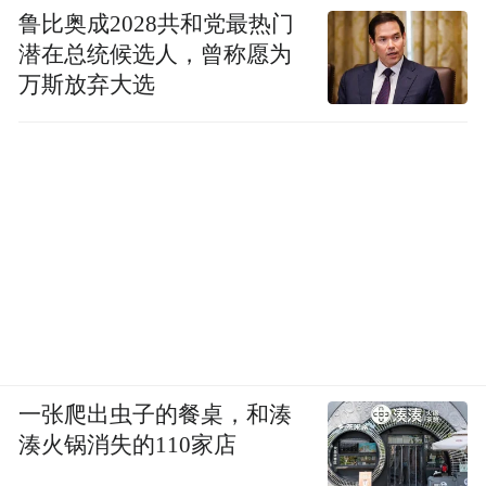
鲁比奥成2028共和党最热门
潜在总统候选人，曾称愿为
万斯放弃大选
一张爬出虫子的餐桌，和湊
湊火锅消失的110家店