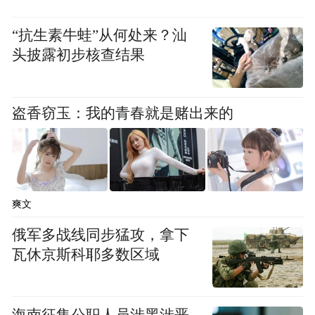
“抗生素牛蛙”从何处来？汕
头披露初步核查结果
盗香窃玉：我的青春就是赌出来的
爽文
俄军多战线同步猛攻，拿下
瓦休京斯科耶多数区域
海南征集公职人员涉黑涉恶