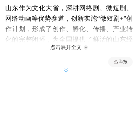
山东作为文化大省，深耕网络剧、微短剧、
网络动画等优势赛道，创新实施“微短剧+”创
作计划，形成了创作、孵化、传播、产业转
化的完整闭环，为全国提供了鲜活的山东经
点击展开全文
验。全省网络视听行业锚定“走在前、挑大
梁”，出台系列政策文件，升级齐鲁嗨拍服务
举报
平台，推出《沙尘暴》等优秀作品，认定全
省性网络视听园区2个、基地5个，发展生态
持续优化。