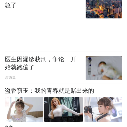
7月8日，武汉丹枫白露酒店大厅内，旅客正在办
急了
理手续。（陈成摄）
面临成本与周转压力 全面推广有难度
“24小时退房制”让服务更加多元化，但在行
业内推广却面临诸多现实阻碍。
医生因漏诊获刑，争论一开
成本压力是首要难题。张卫东坦言，相较于
始就跑偏了
其他酒店，武汉丹枫白露酒店运营和管理成
念兹集
本明显增加，物料耗品支出增加10%至
盗香窃玉：我的青春就是赌出来的
20%，酒店房间利用率也比同类型酒店低5%
至10%。
张卫东还介绍，之前武汉也有其他酒店尝试