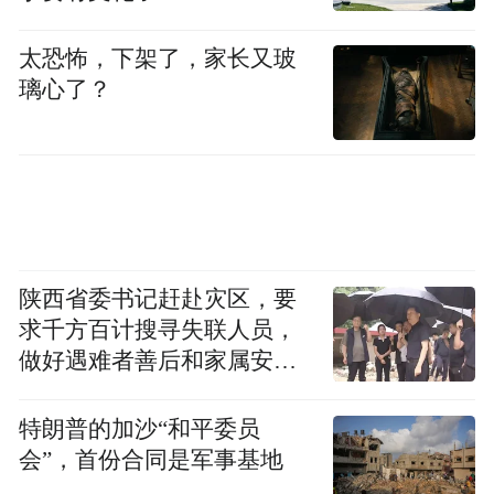
专家认为，酒店业运营成本固定，若全面推
行，可能面临客房周转率下降、清洁排班复
太恐怖，下架了，家长又玻
杂化等挑战。尤其在旅游旺季，热门酒店若
璃心了？
严格执行这一制度，或将导致房源紧张、预
订困难。
“景区民宿入住情况受淡旺季影响非常明显。
节假日天天爆满，房间提前一周就全部订出
去了。如果拖到很晚才退，下一位客人就没
陕西省委书记赶赴灾区，要
求千方百计搜寻失联人员，
法正常入住。”湖北仙岛湖山居秋暝民宿店主
做好遇难者善后和家属安抚
桂婉婷告诉记者。
工作
特朗普的加沙“和平委员
湖北省烹饪酒店行业协会副会长曾文表示，
会”，首份合同是军事基地
大型酒店能够通过充足的房源实现有效周