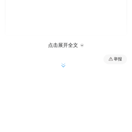
记者走访湖北、广东、重庆等地发现，为了
点击展开全文
更好满足消费者的多元化需求，不少酒店推
举报
出了“24小时退房制”，即从入住时刻起算住
满24小时再退房，而非传统“次日中午12点”
的固定节点。
武汉丹枫白露酒店位于汉口核心地段，是一
家拥有375间客房的五星级酒店，主要面向商
务旅客，自开业以来一直实行“24小时退房
制”。酒店房务部总监张卫东说，得益于“24