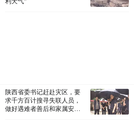
利天气”
先”到“用户体验优先”，“24小时退房制”的探
索，让更多酒店看到差异化竞争的各种可能
性，本质上是酒店行业对多元化市场需求的
主动回应，体现了以用户为中心的服务优化
导向。（记者胡林果、王自宸、赵佳乐）
陕西省委书记赶赴灾区，要
求千方百计搜寻失联人员，
做好遇难者善后和家属安抚
工作