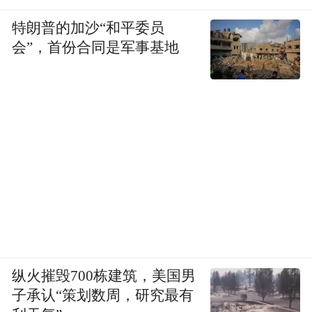
认为，更现实的做法是，引导符合条件、具
特朗普的加沙“和平委员
备实施基础的酒店率先开展探索。
会”，首份合同是军事基地
例如，对于深夜抵达的旅客，行业可以探索
更丰富的多元模式：机场和火车站周边的酒
店可针对红眼航班、深夜高铁旅客推出“短时
住宿”产品，按实际使用时长计费；酒店可在
淡季推出更灵活的退房政策，旺季则通过预
订系统提前沟通、合理安排。此外，行业协
会可制定更加细化的服务指引，让不同定位
的酒店根据自身情况选择适合的退房模式。
广东省社会科学院经济学研究员丁力认为，
纵火摧毁700栋建筑，美国男
子承认“策划数周，研究最有
从“千店一面”到“因需而变”，从“管理方便优