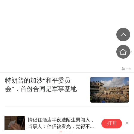
特朗普的加沙“和平委员
会”，首份合同是军事基地
“1岁宝宝在酒店不慎打碎面巾纸
1
打开
盒被索赔924元”引热议，三亚涉
赔
事酒店回应
艺