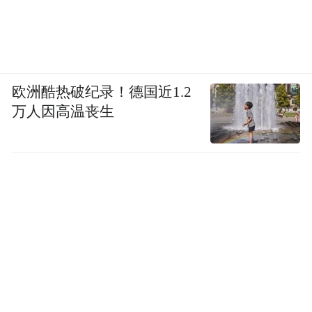
“大多数客人并不会住满24小时，他们可能只
是希望能够根据个人实际需求，比传统退房
时间适当晚一些。”邬平川说，此前国内已经
有一些酒店品牌尝试过类似模式，比如有连
欧洲酷热破纪录！德国近1.2
锁酒店推出过分时入住服务。
万人因高温丧生
近年来，我国不少酒店已经根据国内市场特
点，延迟到下午2点、3点退房。此外，部分
酒店即使仍然执行固定退房时间，也能够通
过提供寄存、休息、淋浴、健身等退房后的
设施共享服务，在不改变客房管理规则的前
提下，延伸服务内容。
“‘24小时退房制’并不适合所有酒店。”罗兹柏