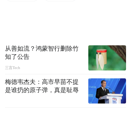
服务，记者在网络预订平台看到，不少旅客
点评称“酒店24小时退房很合理”“下次来重庆
还住这里”。
记者咨询携程、同程等平台获悉，目前能做
到24小时退房的酒店还比较有限，不过很多
从善如流？鸿蒙智行删除竹
酒店已经可以做到延迟退房到14点甚至16
知了公告
点。消费者如果需要延迟退房，可以在平台
三言Tech
选择酒店时进行服务筛选，勾选“延迟退房”
梅德韦杰夫：高市早苗不提
选项。
是谁扔的原子弹，真是耻辱
“酒店行业正在不断探索更加多元化、差异化
的服务模式。”中国旅游研究院长江旅游研究
基地首席专家罗兹柏说，部分酒店实行“24小