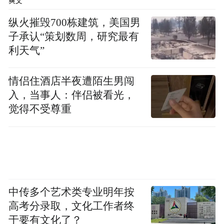
爽文
过推行“24小时退房制”，后来大多放弃了。
纵火摧毁700栋建筑，美国男
记者在网上找到广东中山一家号称可以“24小
子承认“策划数周，研究最有
利天气”
时退房”的酒店，但电话咨询后，前台工作人
员表示“因为管理原因，目前已经不再实施这
情侣住酒店半夜遭陌生男闯
一退房制度”。
入，当事人：伴侣被看光，
觉得不受尊重
沁住文旅酒店集团重庆区域负责人邬平川表
示，现阶段实行“24小时退房制”还存在一些
“技术壁垒”，需要酒店管理系统准确记录入
住、退房时间，并及时提醒前台和客房人员
安排后续工作，这对现有管理系统提出了更
中传多个艺术类专业明年按
高的要求。
高考分录取，文化工作者终
于要有文化了？