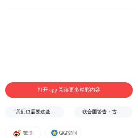
小时退房制”，老顾客的用户黏性很强，每月
回头客占比超过60%。
广州花园酒店在今年世界杯比赛期间推出了
“世界杯专场”套房，套房推行24小时入住体
验，当天最晚18时入住、第二天18时退房，
方便球迷在深夜观赛后好好休息，参与这一
活动的客房有161间。
打开 app 阅读更多精彩内容
重庆夜经济发达，全天候、多时段入住逐渐
成为常态，住宿需求呈现出更加多元、灵活
“我们也需要这些导弹啊”，特朗普公开拒绝泽连斯基！
联合国警告：古巴或变成沉默的加沙
的特点。在重庆有着13家门店的沁住酒店根
据淡旺季的客流量弹性提供“24小时退房制”