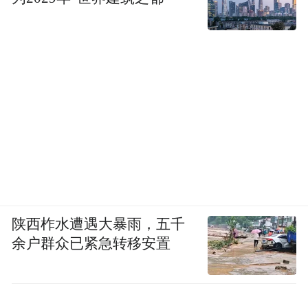
陕西柞水遭遇大暴雨，五千
余户群众已紧急转移安置