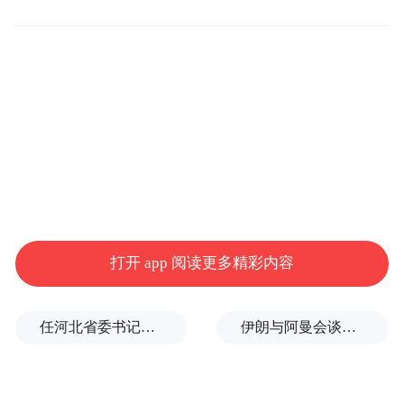
打开 app 阅读更多精彩内容
注：根据录取进度不同，录取结果公布的具
任河北省委书记后，罗文首次调研
伊朗与阿曼会谈最新细节曝光
体时间可能会略有变化，请随时关注我院官
网。