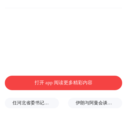
高保障待遇水平，将灵活就业者纳入保障范
围，并按常住地提供相关保障，可以增强居
民信心，减少预防性储蓄。
本期简报还研究了中国低碳转型如何重塑就
业和劳动力市场。
世界银行中国首席经济学家米丽莎说：“低碳
转型正在创造新的就业机会，但劳动者需要
打开 app 阅读更多精彩内容
获得支持才能顺利转向新岗位。加强技能培
训、推行绿色技能认证以及完善社会保障体
任河北省委书记后，罗文首次调研
伊朗与阿曼会谈最新细节曝光
系，可以使这一转型过程更加平稳、更具包
容性。”