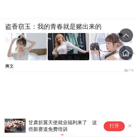
盗香窃玉：我的青春就是赌出来的
爽文
新华时评|从“向新”“向优”读懂中国经济韧
统
打开
性活力
业
比