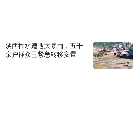
陕西柞水遭遇大暴雨，五千
余户群众已紧急转移安置