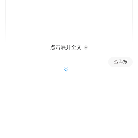
点击展开全文
报告称，从中期来看，协调推进结构性改
举报
革，如地方政府化债和破除民营经济隐性壁
垒等举措，有助于解决内需不足，加速经济
再平衡过程。减少就业与技能错配将帮助劳
动者更好获得就业机会，进一步支持中国经
济转型。
世界银行中国局局长罗熙丹表示，进一步完
善社会保障体系是提振消费的关键举措。提