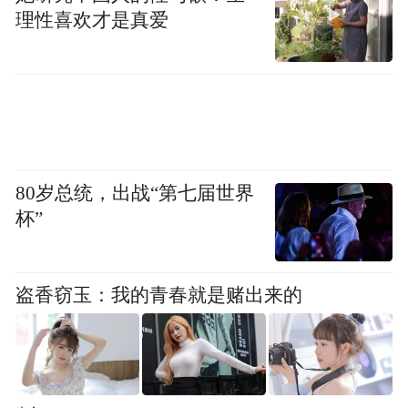
理性喜欢才是真爱
图源|小红书 紫睿
80岁总统，出战“第七届世界
海风轻拂脸庞，将暑气揉碎；浪花洒落沙
杯”
滩，与礁石合奏。
找个见海餐厅，泡一壶崂山绿茶，尝一尝新
盗香窃玉：我的青春就是赌出来的
鲜的海味。看暮色笼上，渔家灯火次第亮
起，感受崂山脚下最真实的人间烟火。
来青山渔村，赴一场25℃的山海之约，让时