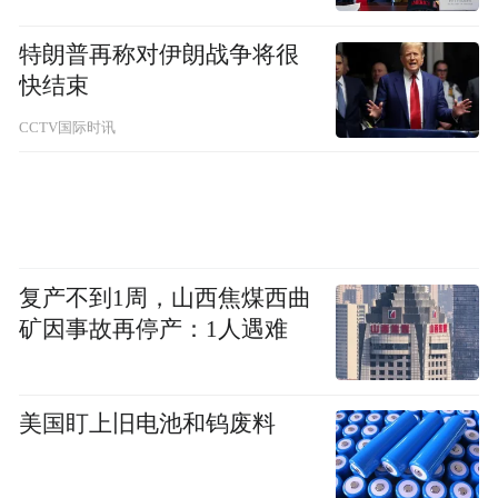
特朗普再称对伊朗战争将很
快结束
CCTV国际时讯
复产不到1周，山西焦煤西曲
组图|崂山特约摄影师曲顺龙
矿因事故再停产：1人遇难
02烟台·大黑山岛
美国盯上旧电池和钨废料
你听说过大黑山岛吗？