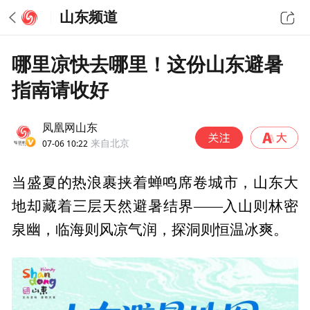
山东频道
哪里凉快去哪里！这份山东避暑
指南请收好
凤凰网山东
07-06 10:22
来自北京
当盛夏的热浪裹挟着蝉鸣席卷城市，山东大
地却藏着三层天然避暑结界——入山则林密
泉幽，临海则风凉气润，探洞则恒温冰爽。