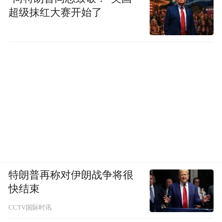
超级抹红大赛开始了
如果不想爬山，沂蒙山云蒙景区也是一个夏
日避暑的好去处，95%的森林覆盖率将热浪
彻底隔绝在外。
这里没有天花板，只有21℃的凉夏、鲜绿参
天的林海、五彩缤纷的花房和潺潺流淌的清
澈溪水。
04威海·昆嵛山无染寺
无染寺在“海上仙山之祖”——昆嵛山国家森
特朗普再称对伊朗战争将很
林公园的南麓。景区森林覆盖率达98% 以
快结束
上，夏季林间气温比市区低6-8℃。
CCTV国际时讯