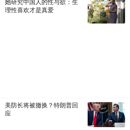
她研究中国人的性与欲：生
理性喜欢才是真爱
美防长将被撤换？特朗普回
图|小红书 ▢
应
03威海·鸡鸣岛