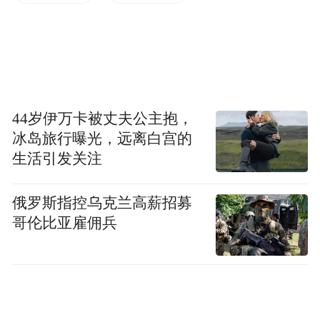
陆同纬度低5-8℃，傍晚更是凉风习习，是北
方最经典的避暑选择。
01青岛·青山渔村
44岁伊万卡被丈夫公主抱，
在青岛崂山的怀抱中，藏着一座拥有600余年
冰岛旅行曝光，远离白宫的
历史的“山海秘境”——青山渔村。
生活引发关注
它深藏在远离市区的崂山南线深处，三面环
俄罗斯指控乌克兰高薪招募
山，一面临海，红瓦石墙的民屋错落有致，
哥伦比亚雇佣兵
梯田茶园层叠铺展，碧波渔船点缀海湾，在
雾气流动之下，宛如一幅流动的水墨丹青
画。