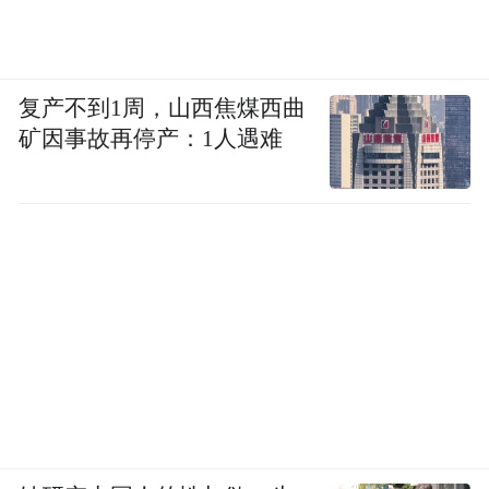
撼绝壁上眺望远方，寻找聚仙洞中光照进来
的地方，从最原始的样貌中看遍海蚀地貌下
的奇礁异石，感受大自然的鬼斧神工。
复产不到1周，山西焦煤西曲
矿因事故再停产：1人遇难
洞穴峭壁、碧海朝阳，当内陆蒸腾着40℃的
暑气，这里的海风正缓缓送来24℃的凉意。