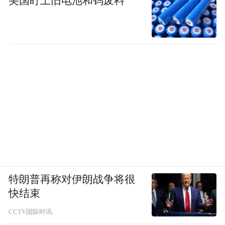
美国盯上旧电池和钨废料
图|小红书106517252 小桶粥粥
漫步环岛木栈道，登临制高点，俯瞰湛蓝海
湾与奇礁怪石，耳畔涛声与鸥鸣相伴，这里
的每一处角落，都充满了生机与活力，随便
按下快门，都像是电影里的绝美海景镜头。
特朗普再称对伊朗战争将很
04日照·海滨国家森林公园
快结束
CCTV国际时讯
日照的海，胜在沙滩与森林的完美融合。