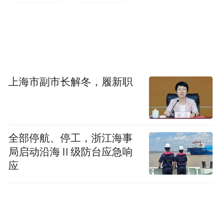
企业办理4笔超50万美元净额结算，有效减少
企业汇款笔数、手续费支出与资金沉淀，极
大提升跨境资金周转效率。
同时，该行精准破解企业经营痛点，顺利办
上海市副市长解冬，履新职
结超期服务贸易代垫业务，解决大型制造企
业长期存在的资金结算堵点；落地涉外薪酬
购付汇便利服务，为外资企业批量办理薪资
全部停航、停工，浙江海事
兑付，简化申报流程、缩短发放周期，优化
局启动沿海Ⅱ级防台应急响
涉外人才金融配套服务；依托跨国集团集中
应
收付试点政策，提前为本地大型产业集团搭
建集团现金管理综合服务平台，当日完成集
团境内外资金归集收付，助力大型产业集团