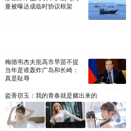
Notice: The content above (including the videos,
曼被曝达成临时协议框架
pictures and audios if any) is uploaded and posted
by the user of Dafeng Hao, which is a social media
platform and merely provides information storage
space services.”
梅德韦杰夫批高市早苗不提
当年是谁轰炸广岛和长崎：
真是耻辱
盗香窃玉：我的青春就是赌出来的