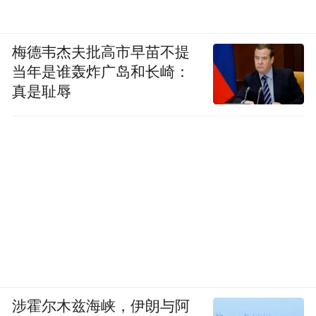
梅德韦杰夫批高市早苗不提
当年是谁轰炸广岛和长崎：
真是耻辱
涉霍尔木兹海峡，伊朗与阿