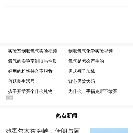
统筹境内外资金，提升全球化资金精细化管
理水平。
此次试点首日多场景业务集中落地，充分彰
显了中国银行山东省分行服务实体经济的国
有大行担当。下一步，中国银行山东省分行
将持续发挥外汇业务专业优势，持续优化各
项外汇便利化产品和服务，以更高站位、更
实举措、更强担当，全力推动跨境贸易高水
平开放试点工作扩容提质，为山东高水平对
外开放贡献中行力量。
热点新闻
“特别声明：以上作品内容(包括在内的视频、图片或音
频)为凤凰网旗下自媒体平台“大风号”用户上传并发
涉霍尔木兹海峡，伊朗与阿
布，本平台仅提供信息存储空间服务。