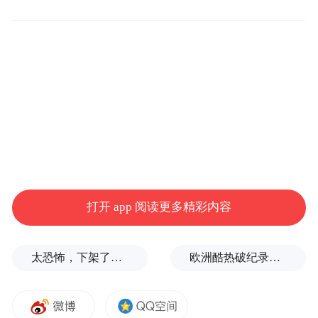
在新型国际贸易结算领域，该行优化自主展
业标准、简化审核流程，为2户跨国集团办结
打开 app 阅读更多精彩内容
4笔新型离岸全球采购结算业务，适配企业全
球化经营模式，畅通境内外贸易链路，有效
太恐怖，下架了，家长又玻璃心了？
欧洲酷热破纪录！德国近1.2万人因高温丧生
降低企业跨境运营成本。
轧差净额结算业务落地成效显著，首日为3家