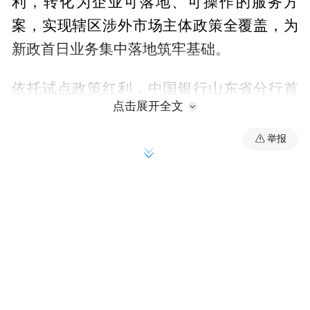
利，转化为企业可落地、可操作的服务方
案，实现辖区涉外市场主体政策全覆盖，为
新政首日业务集中落地筑牢基础。
依托试点政策红利，中国银行山东省分行首
点击展开全文
日实现六大场景业务多点开花，交出亮眼开
局答卷。在经常项目便利化方面，为优质外
举报
贸企业办理便利化收支业务超5千万美元，覆
盖美元、欧元、日元、韩元、瑞典克朗等多
类主流国际货币。通过提前开通线上直入账
功能，实现7月1日收汇业务零点全自动线上
办结，无需纸质材料和人工复核，大幅盘活
企业经营性现金流。