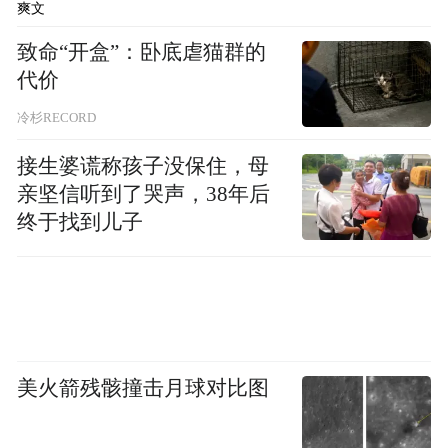
爽文
致命“开盒”：卧底虐猫群的
代价
冷杉RECORD
接生婆谎称孩子没保住，母
亲坚信听到了哭声，38年后
终于找到儿子
美火箭残骸撞击月球对比图