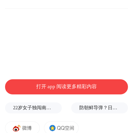
不听
今年的“全民反诈在行动”集中宣传月以“
不信不贪恋
构筑反诈
心
防线
，
‘
’
”为主题，旨
在进一步提升人民群众的防骗意识和识骗能
力，守住老百姓的“钱袋子”。为发挥行业头
雁作用，支持筑牢全社会反诈防诈“铜墙铁
壁”，中国人寿集团旗下中国人寿慈善基金会
首次联合中国人权发展基金会，策划“全民反
诈 一生守护”公益宣传活动，开展“喜闻乐
见、内容专业、形式新颖、务实管用”的反诈
打开 app 阅读更多精彩内容
宣传。
22岁女子独闯南太行失联13天，最后轨迹定位已确认
防朝鲜导弹？日本东京拟在东京站地下建“弹道导弹避难所”
启动仪式上，一系列反诈公益宣传策划先后
线下反诈宣传公益活动
亮相。其中，
将陆续
走进北京、西安、南通、信阳、潮州五城的