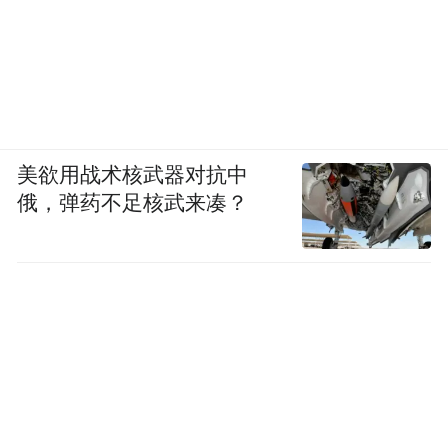
力开展好反诈这项守护人民群众财产安全的
民心工程，不断扩大反诈宣传覆盖面，切实
营造全社会反诈浓厚氛围。”
中国人权发展基金会，中国人寿集团相关部
美欲用战术核武器对抗中
门和旗下成员单位相关负责人，北京警察学
俄，弹药不足核武来凑？
院学生代表、志愿者代表、媒体记者，以及
国寿嘉园·北京乐境入住长者代表等参加启动
活动。
“特别声明：以上作品内容(包括在内的视频、图片或音
频)为凤凰网旗下自媒体平台“大风号”用户上传并发
布，本平台仅提供信息存储空间服务。
Notice: The content above (including the videos,
pictures and audios if any) is uploaded and posted