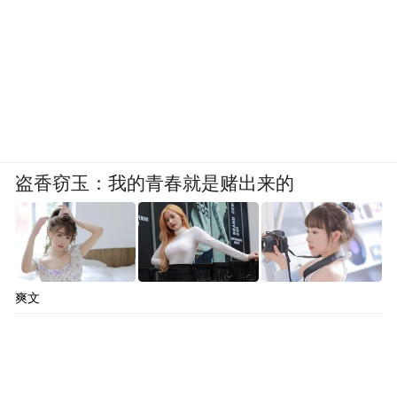
全民反诈 一生守护
作为金融保险行业“头雁”，中国人寿以“服务
国家发展大局 守护人民美好生活”为使命，积
极响应国家号召，不仅仅通过优质金融保险
服务造福人民，更将面向金融保险消费者的
反诈宣传作为“守护人民美好生活”的重要组成
盗香窃玉：我的青春就是赌出来的
部分，通过覆盖全国、遍布城乡的营业网
点，连续多年开展反诈宣传。
反诈是民心工程，事关人民美好生活，中国
爽文
人寿集团党委副书记、总裁李祝用在活动现
场表示：“中国人寿将持续深化警企联动、政
企协同、社企共建，发挥自身专业优势，全