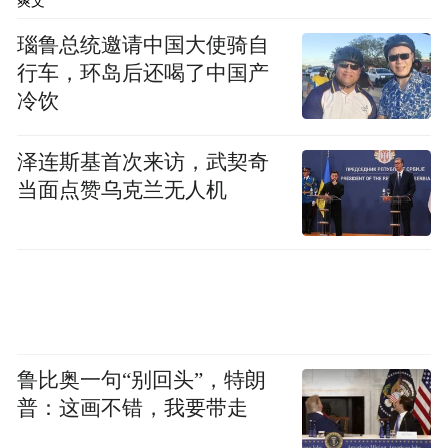
爽文
寿相关分支机构，在经过志愿通识、专业反
瑙鲁总统邀请中国大使骑自
诈知识、反诈宣讲技巧等培训后，将走近老
行车，环岛后还喝了中国产
年金融消费者、社区居民等重点群体，与反
冷饮
诈专家一起，深入讲解防诈、识诈知识，延
泽连斯基首次来访，武契奇
伸反诈宣传触角。
当面点赞乌克兰无人机
鲁比奥一句“别回头”，特朗
普：这画不错，我要带走