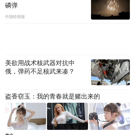
磷弹
中国经营报
启动仪式上，著名主持人张泽群受聘为“全民
反诈 一生守护”反诈宣传公益大使。他表示全
美欲用战术核武器对抗中
民反诈是守护万家烟火、善待长辈的民生大
俄，弹药不足核武来凑？
事，期待通过本次活动带动更多人关注老年
群体、主动参与反诈。
盗香窃玉：我的青春就是赌出来的
此外，活动还为中国人权发展基金会、中国
人寿慈善基金会联合培训的首批反诈宣传志
愿者颁发证书。首批反诈宣传志愿者来自北
京、西安、南通、信阳、潮州五地的中国人