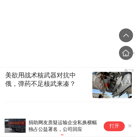
美欲用战术核武器对抗中
俄，弹药不足核武来凑？
准爸妈一起做珍珠扇、学科普！
第二十章：破
打开
这场孕妇学校的母乳喂养课太治
河》小说连
愈了