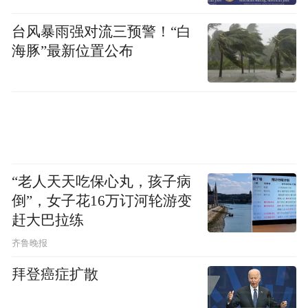
台风暴雨强对流三预警！“白
海豚”最新位置公布
启动活动结束后，中国软件评测中心网络黑
灰产治理研究室专家、反诈宣传志愿者联合
为国寿嘉园·北京乐境的入住长者代表讲授了
反诈防诈识诈的知识，来自北京警察学院“电
信网络诈骗犯罪治理”微专业的学员还以情景
“老人天天吃保心丸，孩子病
剧沉浸式表演，还原诈骗全过程，得到了现
倒”，女子花16万订河轮游变
场长者的认可。
赶大巴拉练
齐鲁晚报
拜登癌症扩散