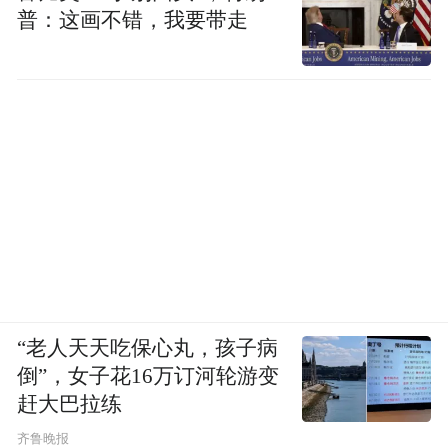
普：这画不错，我要带走
“老人天天吃保心丸，孩子病
倒”，女子花16万订河轮游变
赶大巴拉练
齐鲁晚报