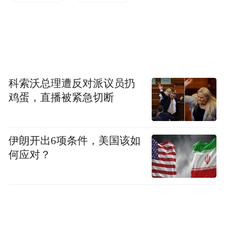
社区、农村、家庭、学校、企业等，开展反
线上反诈宣传老年反诈优秀案
诈公益宣传；
例征集活动
将由新京报和腾讯新闻联合协
办，共同向全网征集反诈典型案例，助力打
造多层次、广覆盖的反诈宣传矩阵。
科索沃总理遭反对派议员扔
鸡蛋，直播被紧急切断
明星“反诈守护官”拆解各类针对老年人的诈
骗套路，提醒广大网友多向家中长辈科普防
伊朗开出6项条件，美国该如
骗知识、提升防骗意识，携手筑牢全民反诈
何应对？
防护墙。
反诈公益课
活动现场，公益宣传活动还推出
程
，课程由中国软件评测中心牵头，汇集公