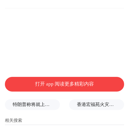
二、报名条件及要求
报名参加我省2026年下半年中小学教师资格
考试（笔试）的考生应当同时具备以下条
件：
（一）资格。未达到国家法定退休年龄，户
籍所在地或就读学校所在地（限普通高等学
校全日制在校生）或居住证申领地在山东省
的中国公民，遵守宪法和法律，热爱教育事
打开 app 阅读更多精彩内容
业，具有良好的思想品德，可以在我省报
考。
特朗普称将就上诉法院涉白宫宴会厅项目裁决提起上诉
香港宏福苑火灾跨部门调查最终报告：大火或由烟头引起
丧失教师资格人员，不得报名参加考试；受