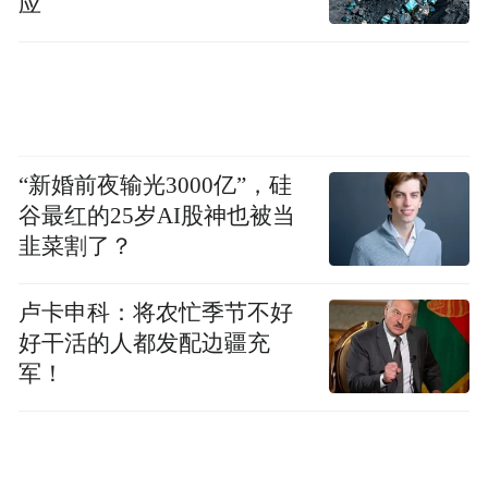
应
（持有港澳台居民居住证的应选择居住地所
在的考区为应试考区；持有港澳居民来往内
地通行证或台湾居民来往大陆通行证的可选
择学习、工作或居住地所在的考区为应试考
区），并根据本人情况选择考试类别和考试
“新婚前夜输光3000亿”，硅
谷最红的25岁AI股神也被当
科目（请务必一次性选齐本人本次拟报考的
韭菜割了？
全部科目）。具体考试地点以考生下载的准
考证上的地址为准。
卢卡申科：将农忙季节不好
好干活的人都发配边疆充
（二）信息确认。
军！
1.查看结果。考生提交报名信息后，须于信
息确认工作截止时间前重新登录报名系统查