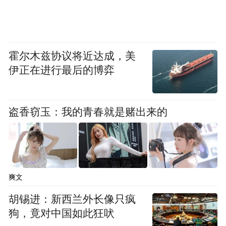
三、报名流程
（一）信息填报。
霍尔木兹协议将近达成，美
伊正在进行最后的博弈
1.个人注册。考生在登录报名系统后需首先
进行注册，每个身份证号、手机号只能注册
一次，注册时接收短信进行验证，注册后按
盗香窃玉：我的青春就是赌出来的
报名系统要求如实进行个人信息填报。普通
高等学校全日制在校生填报信息时，报名系
统中“当前年级”信息项的填写，以本年度9月
份入学后的年级为准。
爽文
胡锡进：新西兰外长像只疯
2.照片上传。考生须上传本人近6个月以内的
狗，竟对中国如此狂吠
免冠、正面、彩色、白底证件照，照片中显