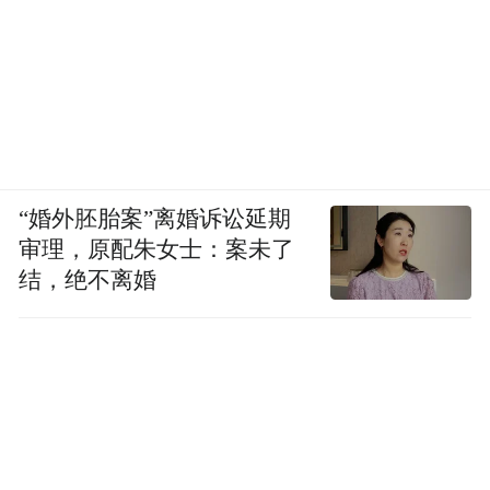
考试机构要求提出复核申请。
六、违纪作弊违法处理
考试违纪作弊违法按照《国家教育考试违规
处理办法》《教师资格条例》《中华人民共
“婚外胚胎案”离婚诉讼延期
和国刑法修正案（九）》等有关规定处理。
审理，原配朱女士：案未了
其中，有违纪行为的，取消该科目的考试成
结，绝不离婚
绩；有作弊行为的，其本次报名参加考试的
各科成绩无效，3年内不得再次参加教师资格
考试；构成犯罪的，由司法机关依法追究刑
事责任。
七、其他事项