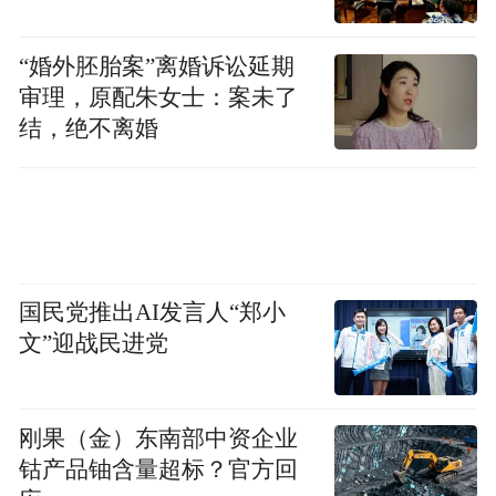
示考生头部和肩的上部，不允许戴帽子、头
巾、发带、墨镜；照片格式及大小：
“婚外胚胎案”离婚诉讼延期
审理，原配朱女士：案未了
JPG/JPEG格式，不大于200K。
结，绝不离婚
照片示范图如下：
国民党推出AI发言人“郑小
文”迎战民进党
刚果（金）东南部中资企业
3.考区及科目选择。考生须选择户籍或就读
钴产品铀含量超标？官方回
学校或居住证申领地所在的考区为应试考区