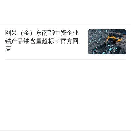
（一）音、体、美专业考生公共科目单独编
码。
刚果（金）东南部中资企业
音、体、美专业考生的笔试公共科目一、科
钴产品铀含量超标？官方回
应
目二实行单独编码（相应科目代码：201A、
202A、301A、302A），此类考生在笔试报
名时可选报单独编码的公共科目。
取得201A、202A科目合格的考生，面试仅限
于参加小学类别音、体、美专业科目；取得
301A、302A科目合格的考生，面试仅限于参
加初中、高中、中职文化课音、体、美专业
科目。考生已取得的201、202、301、302科