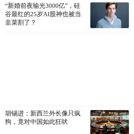
1.考生应根据本须知有关要求，自行确定是
“新婚前夜输光3000亿”，硅
谷最红的25岁AI股神也被当
否符合报考资格，据实、准确、诚信提交报
韭菜割了？
考信息，不符合的不能报考。如违反上述要
求，责任由考生本人承担。
2.报名信息一经通过确认不得更改，提交前
请务必确认所有填报信息准确无误。
3.高等教育学历核查将在教师资格认定环节
进行，学历是否有效，以中国高等教育学生
信息网的学历认证结果为准。
胡锡进：新西兰外长像只疯
4.报名过程中，如出现系统操作问题，请拨
狗，竟对中国如此狂吠
打系统客服电话：010-82345677。