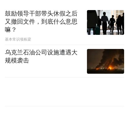
上工人技术等级。
鼓励领导干部带头休假之后
又撤回文件，到底什么意思
符合相应学历层次要求的普通高等学校全日
嘛？
制在读3年级及以上专科、本科学生和普通高
基本常识项栋梁
等学校全日制在读专升本本科生、研究生可
报考。其中，初中入学的“3+4”本科生、“三
乌克兰石油公司设施遭遇大
规模袭击
二连读”和“五年一贯制”专科生的年级按转段
高等教育后（即注册高等教育学籍后）起
算。其他在读生不能报考。
（三）其他。考生除须具备上述资格和学历
外，还应符合教师资格认定的思想品德、身
体、普通话等方面的要求。报考中等职业学
校专业课、中等职业学校实习指导类别教师