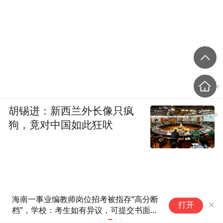
胡锡进：新西兰外长像只疯
狗，竟对中国如此狂吠
笔试第一被第二花钱劝弃考？不
打开
要让守规矩变成劣势