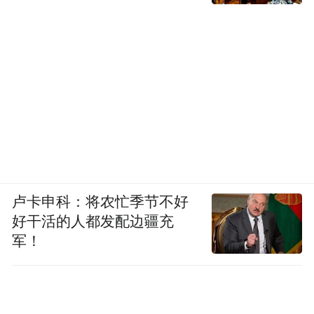
四、准考证打印
报名缴费成功的考生可于2026年9月7日至9月
12日登录报名系统，自行下载并打印准考
证，按照准考证规定的时间、地点参加考试
（考试时间见附件2）。
五、成绩查询
卢卡申科：将农忙季节不好
考生可于2026年11月6日起登录教育部教育考
好干活的人都发配边疆充
试院中小学教师资格考试官网
军！
（https://ntce.neea.edu.cn/）进行笔试成绩查
询。考生如对本人的考试成绩有异议，可在
成绩公布后10个工作日内，根据市教育招生