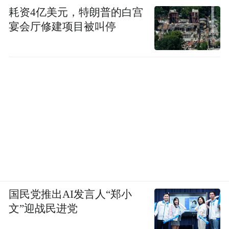
目合格成绩在有效期内可替代相应的201A、
耗资4亿美元，特朗普的白宫
202A、301A、302A。
宴会厅修建项目被叫停
（二）考试成绩的通用性。
已在外省参加过全国中小学教师资格考试
（笔试）且取得单科以上合格成绩的考生，
在满足我省报考条件的前提下，可以在我省
参加中小学教师资格考试，其合格科目在有
效期内可免予考试。
（三）成绩有效期。
国民党推出AI发言人“郑小
文”迎战民进党
笔试单科合格成绩有效期为2年；教育部教育
考试院为笔试、面试均合格的考生提供中小