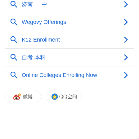
到剥夺政治权利或故意犯罪受到有期徒刑以
上刑事处罚的人员，不得报名参加考试；被
撤销教师资格人员，5年内不得报名参加考
试；参加教师资格考试有作弊行为的，3年内
不得再次报名参加考试。
（二）学历。报考幼儿园、小学教师资格，
应当具备大学专科及以上学历；报考初级中
学、高级中学、中等职业学校文化课、中等
职业学校专业课教师资格，应当具备大学本
科及以上学历；报考中等职业学校实习指导
教师资格，应当具备中等职业学校（含技工
学校）毕业及以上学历，并应当具有相当助
理工程师及以上专业技术职务或者中级及以