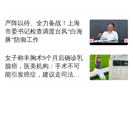
看各市教育招生考试机构确认结果。
2.提交复审。确认未通过的考生，如确定本
严阵以待、全力备战！上海
人符合报考条件，请于确认工作截止时间前
市委书记检查调度台风“白海
根据真实情况修正本人填写错误的信息，并
豚”防御工作
按照报名流程重新选择报考类别、考区、报
考科目后提交，重新接受考区确认，否则为
女子称丰胸术9个月后确诊乳
腺癌，医美机构：手术不可
无效报名，逾期视为自动放弃。
能引发癌症，建议走司法途
径
3.现场确认。如反馈结果要求进行现场确
认，考生须联系考区所在市教育招生考试机
构（咨询电话见附件1），按各市要求进行现
场确认。
（三）网上缴费。