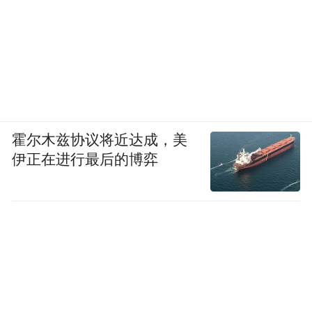
pictures and audios if any) is uploaded and posted
by the user of Dafeng Hao, which is a social media
platform and merely provides information storage
space services.”
霍尔木兹协议将近达成，美
伊正在进行最后的博弈