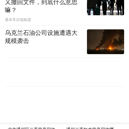
又撤回文件，到底什么意思
胃肠敏感人群更应谨慎。
嘛？
基本常识项栋梁
大量出汗、长时间户外作业或运动后，可以
乌克兰石油公司设施遭遇大
适当补充一些电解质。需要注意的是，淡盐
规模袭击
水并不适合长期或者过量饮用，高血压、肾
病等患者尤其应谨慎。
“特别声明：以上作品内容(包括在内的视频、图片或音
频)为凤凰网旗下自媒体平台“大风号”用户上传并发
布，本平台仅提供信息存储空间服务。
Notice: The content above (including the videos,
pictures and audios if any) is uploaded and posted
by the user of Dafeng Hao, which is a social media
platform and merely provides information storage
space services.”