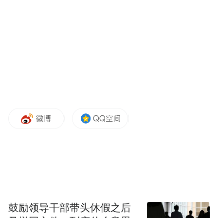
科学饮水的“六字箴言”
科学饮水，重在“适量”“适时”“卫生”。盛夏时
节，人体在运动、高温作业等情况下，会因
出汗流失部分水分和钠、钾等电解质。关于
夏天饮水，建议大家在饮水时注意以下细
节。
少量多次、主动补水。高温天气出汗增多，
应养成定时喝水的习惯，不要等到明显口渴
再喝水。
水温以温凉接近室温为宜。过冰或过烫的水
鼓励领导干部带头休假之后
可能会刺激或损伤胃肠道，老年人、儿童或