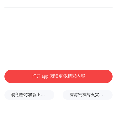
坊间还一直流传着“反复烧开的千滚水亚硝酸
盐超标致癌”“隔夜水不能喝”等说法，均缺乏
充分的科学依据。
生活中正常反复烧开的饮用水，可能会影响
到水的口感，或造成能源的浪费。因此建议
现烧现喝，既安全又节约。
此外，隔夜水能不能喝的关键，不在于是否
隔了一夜，而在于保存的条件和放置的时
打开 app 阅读更多精彩内容
间。烧开后的饮用水，如果在清洁、密闭的
条件下存放，通常隔夜后仍可以饮用。但如
特朗普称将就上诉法院涉白宫宴会厅项目裁决提起上诉
香港宏福苑火灾跨部门调查最终报告：大火或由烟头引起
果长时间敞口放置、容器不洁，或出现异
味、杂质等情况，则不宜再饮用。