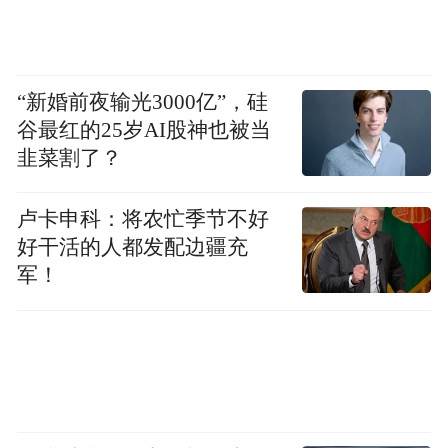
“新婚前夜输光3000亿”，硅
谷最红的25岁AI股神也被当
韭菜割了？
卢卡申科：将农忙季节不好
好干活的人都发配边疆充
军！