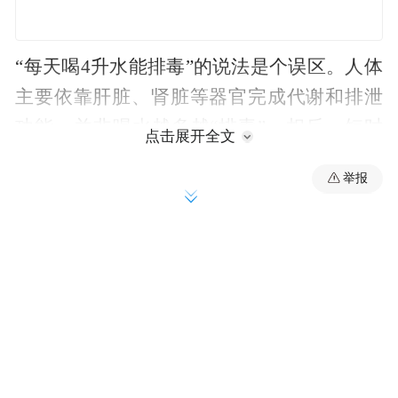
“每天喝4升水能排毒”的说法是个误区。人体
主要依靠肝脏、肾脏等器官完成代谢和排泄
功能，并非喝水越多越“排毒”。相反，短时
点击展开全文
间内过量饮水反而会导致电解质紊乱，严重
举报
时甚至会引发低钠血症。
此外，大多甜饮料含糖量高，长期、大量饮
用可能会增加肥胖、龋齿的风险，不建议将
其作为日常的主要饮水来源。
隔夜水到底能不能喝？