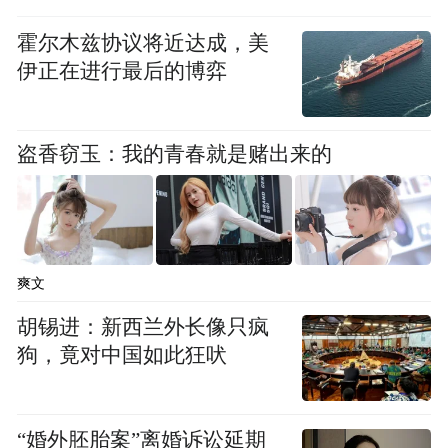
霍尔木兹协议将近达成，美
伊正在进行最后的博弈
盗香窃玉：我的青春就是赌出来的
爽文
胡锡进：新西兰外长像只疯
狗，竟对中国如此狂吠
“婚外胚胎案”离婚诉讼延期