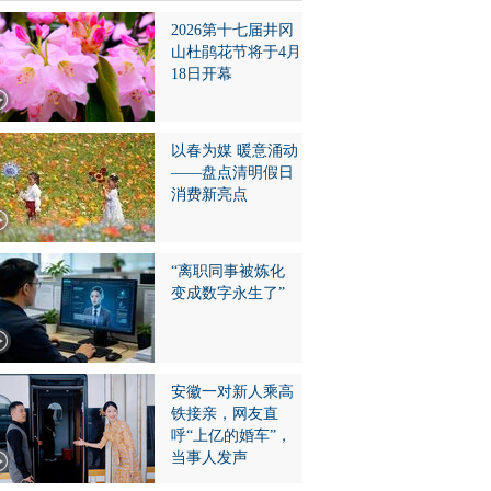
2026第十七届井冈
山杜鹃花节将于4月
18日开幕
以春为媒 暖意涌动
——盘点清明假日
消费新亮点
“离职同事被炼化
变成数字永生了”
安徽一对新人乘高
铁接亲，网友直
呼“上亿的婚车”，
当事人发声