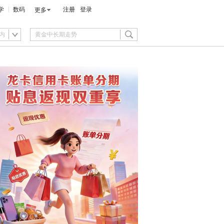
学
数码
注册
登录
更多
内