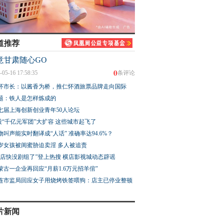
道推荐
意甘肃随心GO
0
-05-16 17:58:35
条评论
怀市长：以酱香为桥，推仁怀酒旅票品牌走向国际
题：铁人是怎样炼成的
七届上海创新创业青年50人论坛
股“千亿元军团”大扩容 这些城市起飞了
物叫声能实时翻译成“人话” 准确率达94.6%？
3岁女孩被闺蜜胁迫卖淫 多人被追责
横店快没剧组了”登上热搜 横店影视城动态辟谣
蒙古一企业再回应“月薪1.6万元招羊倌”
连市监局回应女子用烧烤铁签喂狗：店主已停业整顿
片新闻