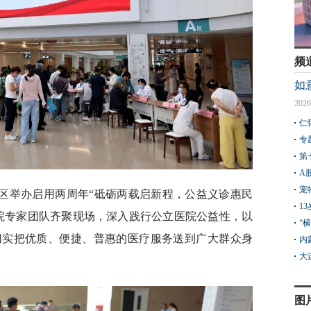
频
如
2026
仁
专
第
A
宠
院区举办启用两周年“砥砺两载启新程，公益义诊惠民
1
院专家团队齐聚现场，深入践行公立医院公益性，以
“
切实把优质、便捷、普惠的医疗服务送到广大群众身
内
大
图