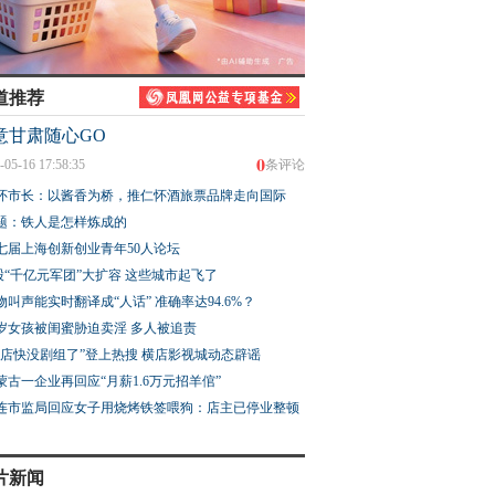
道推荐
意甘肃随心GO
0
-05-16 17:58:35
条评论
怀市长：以酱香为桥，推仁怀酒旅票品牌走向国际
题：铁人是怎样炼成的
七届上海创新创业青年50人论坛
股“千亿元军团”大扩容 这些城市起飞了
物叫声能实时翻译成“人话” 准确率达94.6%？
3岁女孩被闺蜜胁迫卖淫 多人被追责
横店快没剧组了”登上热搜 横店影视城动态辟谣
蒙古一企业再回应“月薪1.6万元招羊倌”
连市监局回应女子用烧烤铁签喂狗：店主已停业整顿
片新闻