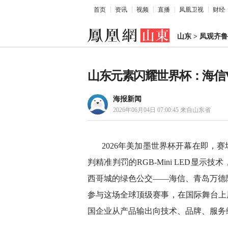
首页
资讯
视频
直播
凤凰卫视
财经
山东
>
凤观齐鲁
山东元素闪耀世界杯：海信
海报新闻
2026年06月04日 07:00:45
来自山东省
2026年美加墨世界杯开幕在即，
判精准判罚的RGB-Mini LED显示
西哥城的绿色公交——海信、青岛万德
参与这场全球顶级赛事，在国际舞台上
国企业从产品输出向技术、品牌、服务