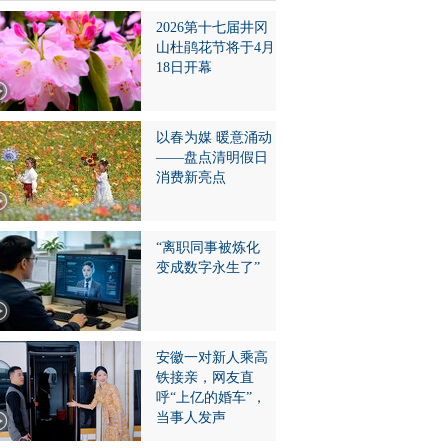
2026第十七届井冈
山杜鹃花节将于4月
18日开幕
以春为媒 暖意涌动
——盘点清明假日
消费新亮点
“离职同事被炼化
变成数字永生了”
安徽一对新人乘高
铁接亲，网友直
呼“上亿的婚车”，
当事人发声