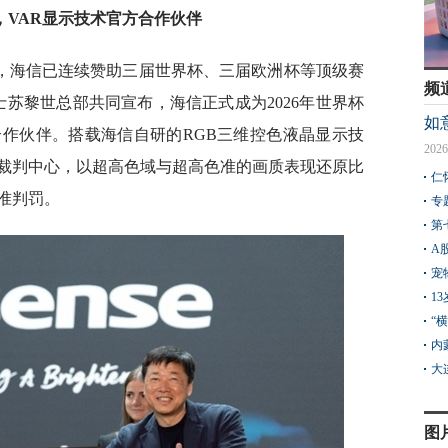
，VAR显示技术官方合作伙伴
商，海信已连续赞助三届世界杯、三届欧洲杯等顶级赛
频
瑞士苏黎世总部共同宣布，海信正式成为2026年世界杯
如
合作伙伴。搭载海信自研的RGB三维控色液晶显示技
2026
裁判中心，以超高色域与超高色准的画质表现还原比
仁
准判罚。
专
第
A
宠
1
“
内
大
图