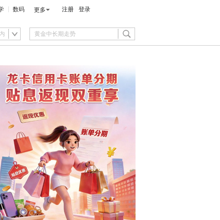
学
数码
注册
登录
更多
内