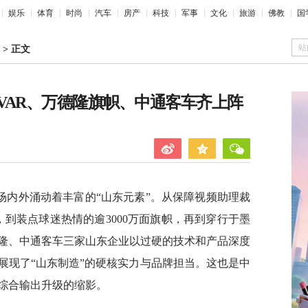
娱乐
体育
时尚
汽车
房产
科技
军事
文化
旅游
佛教
国
站
>
正文
VAR、万德隆旗帜、中通客车齐上阵
赛场内外涌动着丰富的“山东元素”。从保障视频助理裁
技术，到装点球迷热情的逾3000万面旗帜，再到穿行于墨
隆、中通客车三家山东企业以过硬的技术和产品深度
展现了“山东制造”的硬核实力与品牌担当。这也是中
综合输出升级的缩影。