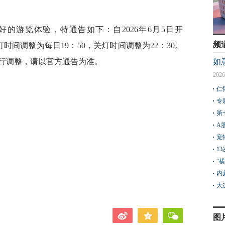
的游览体验，特通告如下：自2026年6月5日开
频
灯时间调整为每日19：50，关灯时间调整为22：30。
行调整，请以官方通告为准。
如
2026
仁
专
第
A
宠
1
“
内
大
图