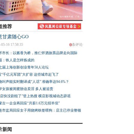
道推荐
意甘肃随心GO
0
-05-16 17:58:35
条评论
怀市长：以酱香为桥，推仁怀酒旅票品牌走向国际
题：铁人是怎样炼成的
七届上海创新创业青年50人论坛
股“千亿元军团”大扩容 这些城市起飞了
物叫声能实时翻译成“人话” 准确率达94.6%？
3岁女孩被闺蜜胁迫卖淫 多人被追责
横店快没剧组了”登上热搜 横店影视城动态辟谣
蒙古一企业再回应“月薪1.6万元招羊倌”
连市监局回应女子用烧烤铁签喂狗：店主已停业整顿
片新闻