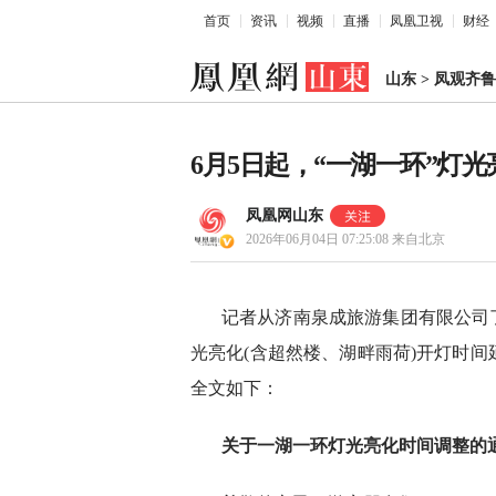
首页
资讯
视频
直播
凤凰卫视
财经
山东
>
凤观齐鲁
6月5日起，“一湖一环”灯
凤凰网山东
2026年06月04日 07:25:08
来自北京
记者从济南泉成旅游集团有限公司了
光亮化(含超然楼、湖畔雨荷)开灯时间延
全文如下：
关于一湖一环灯光亮化时间调整的