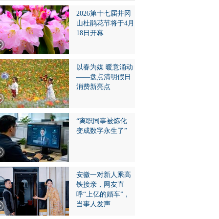
2026第十七届井冈
山杜鹃花节将于4月
18日开幕
以春为媒 暖意涌动
——盘点清明假日
消费新亮点
“离职同事被炼化
变成数字永生了”
安徽一对新人乘高
铁接亲，网友直
呼“上亿的婚车”，
当事人发声