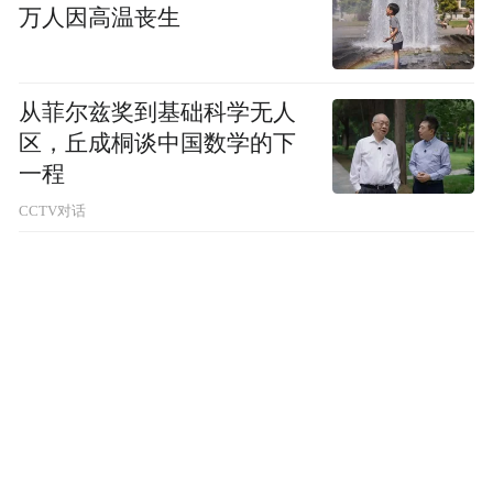
“特别声明：以上作品内容(包括在内的视频、图片或音
万人因高温丧生
频)为凤凰网旗下自媒体平台“大风号”用户上传并发
布，本平台仅提供信息存储空间服务。
Notice: The content above (including the videos,
pictures and audios if any) is uploaded and posted
从菲尔兹奖到基础科学无人
by the user of Dafeng Hao, which is a social media
区，丘成桐谈中国数学的下
platform and merely provides information storage
一程
space services.”
CCTV对话