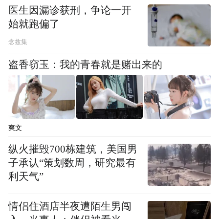
的产业增量与企业竞争力。
医生因漏诊获刑，争论一开
始就跑偏了
在山东，青年企业家会拥有充足的市场空
间。
念兹集
这里常住、户籍人口“双过亿”，社会消
费品零售总额居全国前列。庞大的内需体量
盗香窃玉：我的青春就是赌出来的
催生了丰富的细分产业与服务需求，能够有
效避免同质化竞争，为青年企业家错位发
展、差异化布局提供空间，从而扩大优质商
品和服务供给。
爽文
纵火摧毁700栋建筑，美国男
在山东，青年企业家会拥有安心的发展环
子承认“策划数周，研究最有
境。
这里持续优化的市场化、法治化、国际
利天气”
化营商环境，开展的服务民营企业专项行
情侣住酒店半夜遭陌生男闯
动，以及民营经济撑起全省过半GDP、八成