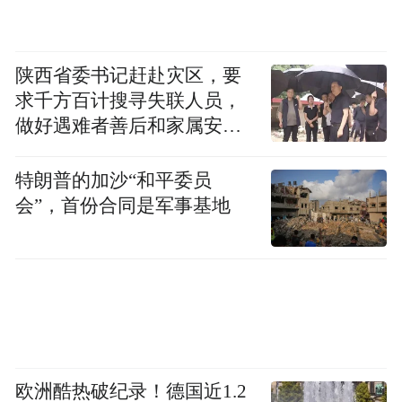
清晰。对青年企业家而言，山东提供的不是
短期政策红利，而是实体产业、内需市场、
科创资源等叠加形成的长期发展确定性，帮
陕西省委书记赶赴灾区，要
助企业完成从模式创新到实业深耕的转型发
求千方百计搜寻失联人员，
展。
做好遇难者善后和家属安抚
工作
对山东而言，青年创业力量的持续集聚，能
特朗普的加沙“和平委员
会”，首份合同是军事基地
够共塑产业升级新优势、拓展内需市场新空
间、打造创新驱动新引擎，助力进一步做大
做优做强民营经济，让青春创新创业活力与
齐鲁发展沃土双向奔赴、彼此成就。
来源：大众新闻
欧洲酷热破纪录！德国近1.2