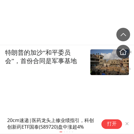
特朗普的加沙“和平委员
会”，首份合同是军事基地
劲涨3%！
印尼股市基准指数上涨1%至6404.25点
打开
弹新高