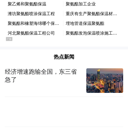
当一群志同道合的青年企业家遇上这片求新
求变的沃土，未来值得期待。
在山东，青年企业家会拥有广阔的发展舞
热点新闻
台
。这里有完备的产业体系，拥有全部41个
工业大类，农林牧渔业总产值全国第一，服
经济增速跑输全国，东三省
急了
务业增加值去年达到5.59万亿元。现代农
业、数字经济、绿色发展、智能制造……无
论是传统产业提质，还是新兴产业突破，青
年企业家创业会有充足的落地场景和成长空
间，能对接真实产业需求，转化为实实在在