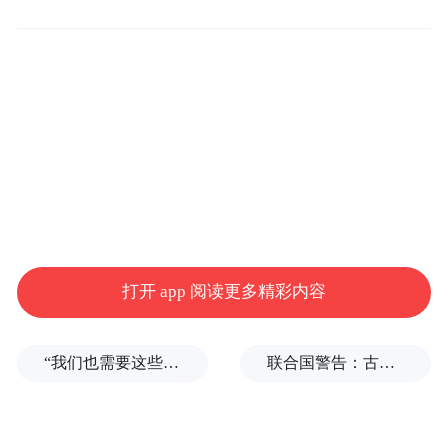
题也随之抛出：山东需要什么样的青年企业
家？这群青春力量，又将在这里收获怎样的
未来？
打开 app 阅读更多精彩内容
“我们也需要这些导弹啊”，特朗普公开拒绝泽连斯基！
联合国警告：古巴或变成沉默的加沙
作为全国第三个、北方第一个GDP突破10万