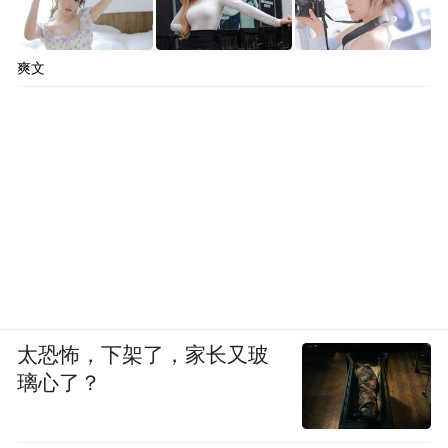
爽文
太恐怖，下架了，家长又玻
璃心了？