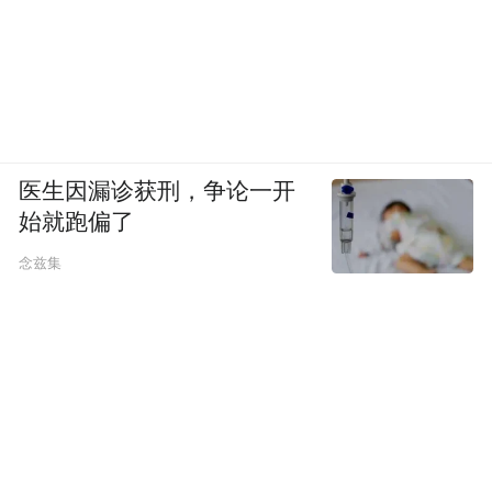
医生因漏诊获刑，争论一开
始就跑偏了
念兹集