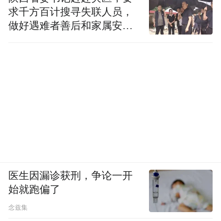
求千方百计搜寻失联人员，
做好遇难者善后和家属安抚
工作
医生因漏诊获刑，争论一开
始就跑偏了
念兹集