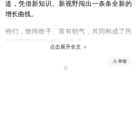
道，凭借新知识、新视野闯出一条条全新的
增长曲线。
他们，敢闯敢干、富有朝气，共同构成了民
营经济最鲜活的新生代版图。
点击展开全文
6月3日，由全国工商联、共青团中央主办的
举报
第八届全国青年企业家大会在济南开幕。大
会以“儒商传承 青创未来”为主题，大力弘扬
企业家精神，为青年企业家交流合作、共谋
发展搭建了重要平台，也为山东汇聚优质资
源、激发创新活力提供了重要契机。
当机遇与邀约在这里铺开，大家最关心的问