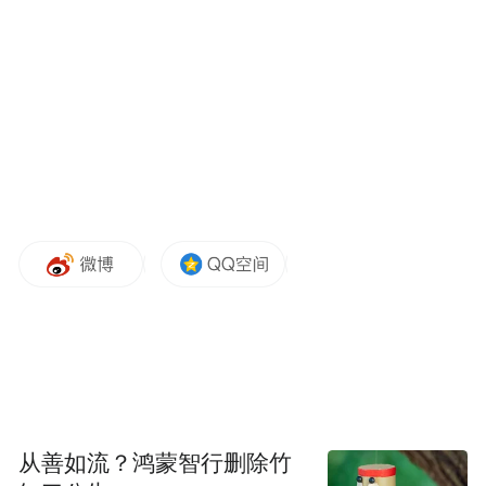
亿元的省份，山东坚持把发展经济的着力点
山东首先需要
放在实体经济上，这也决定了
一批
扎根实体、深耕实业的传承型青年企业
家
。他们能接好本土优势产业“接力棒”，用
精细化管理、数字化改造、绿色化升级赋能
产业发展，帮助“老树发新芽”。
与此同时，正在加速培育新质生产力的山
更需要敢闯敢试、破局攻坚的创新型青
东，
年企业家
。他们能在加强原始创新和关键核
心技术攻关上持续发力，勇攀“高精尖”，助
力培育壮大新兴产业和未来产业，为构建现
代化产业体系注入“新鲜血液”。
从善如流？鸿蒙智行删除竹