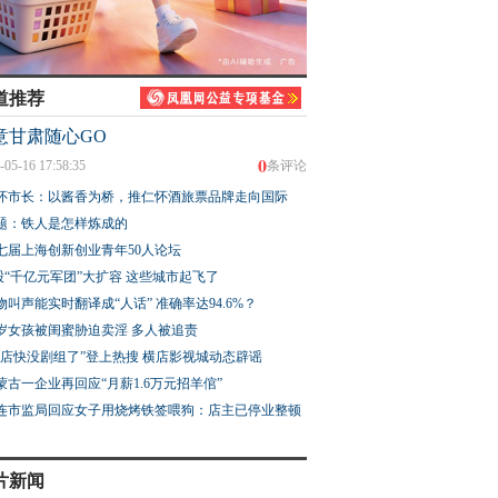
道推荐
意甘肃随心GO
0
-05-16 17:58:35
条评论
怀市长：以酱香为桥，推仁怀酒旅票品牌走向国际
题：铁人是怎样炼成的
七届上海创新创业青年50人论坛
股“千亿元军团”大扩容 这些城市起飞了
物叫声能实时翻译成“人话” 准确率达94.6%？
3岁女孩被闺蜜胁迫卖淫 多人被追责
横店快没剧组了”登上热搜 横店影视城动态辟谣
蒙古一企业再回应“月薪1.6万元招羊倌”
连市监局回应女子用烧烤铁签喂狗：店主已停业整顿
片新闻