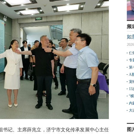
频
如
2026
仁
专
第
A
宠
1
“
内
大
图
组书记、主席薛兆立，济宁市文化传承发展中心主任