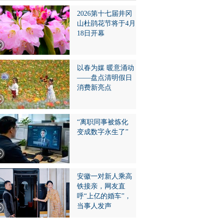
2026第十七届井冈
山杜鹃花节将于4月
18日开幕
以春为媒 暖意涌动
——盘点清明假日
消费新亮点
“离职同事被炼化
变成数字永生了”
安徽一对新人乘高
铁接亲，网友直
呼“上亿的婚车”，
当事人发声