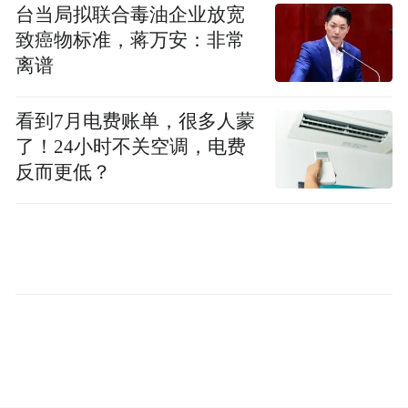
要布局，也是对接全国优质医疗资源、促进
台当局拟联合毒油企业放宽
学术交流、人才培养和技术引进的重要平
致癌物标准，蒋万安：非常
台，更是九三学社规范基层组织管理、丰富
离谱
组织生活、提升整体凝聚力和履职能力的现
看到7月电费账单，很多人蒙
实需要。
了！24小时不关空调，电费
反而更低？
任桂英对支社和全体社员提出四点希望：一
是强化思想引领，始终把政治建设放在首
位，自觉服从医院党委领导，深学理论、传
承九三学社“爱国、民主、科学”优良传统，
坚定政治立场、凝聚思想共识；二是立足本
职建功，以专业立身、以匠心履职，深耕临
床诊疗、科研创新、学科建设，依托九三学
社组织网络优势，主动链接高端资源，助力