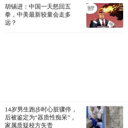
胡锡进：中国一天怒回五
拳，中美最新较量会走多
远？
14岁男生跑步时心脏骤停，
后被鉴定为“器质性痴呆”，
家属质疑校方失责