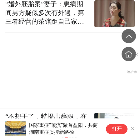
“婚外胚胎案”妻子：患病期
间男方疑似多次有外遇，第
三者经营的茶馆距自己家步
行仅15分钟
“不想干了，特提出辞职，在
国家重症“顶流”聚首益阳，共商
【
新院长上任前，我一定准备
打开
湖南重症质控新路径
争
好交接工作“