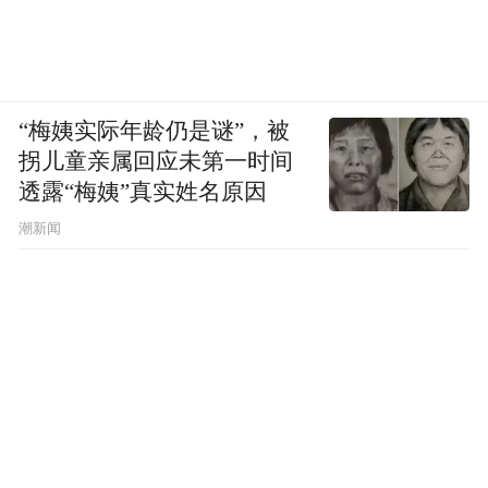
连心桥。下一步，医院将持续夯实民主党派
人士阵地建设和发展，在医疗服务、学科建
设、科研创新、公益惠民等领域主动作为，
“梅姨实际年龄仍是谜”，被
凝聚智慧与力量，奋力谱写医院高质量发展
拐儿童亲属回应未第一时间
和全市卫生健康事业新篇章。
透露“梅姨”真实姓名原因
潮新闻