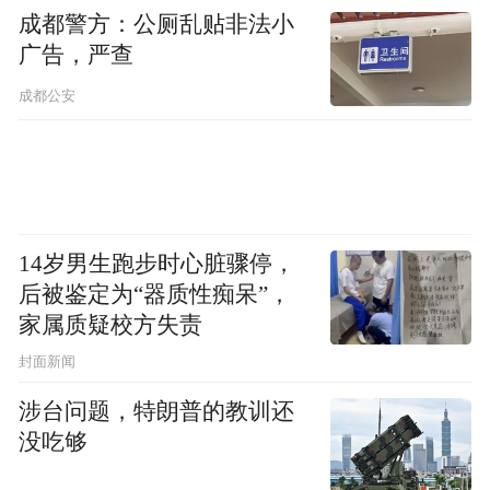
成都警方：公厕乱贴非法小
十，国家级重点专科实现新突破。医院坚持
广告，严查
党建引领统战工作，支社成立是医院统一战
成都公安
线工作的大事喜事，更是凝聚发展合力、推
进国家区域医疗中心建设、实现医院高质量
发展的重要举措。
王振东强调，医院正处于国家区域医疗中心
14岁男生跑步时心脏骤停，
建设攻坚、高质量发展提速的关键时期，九
后被鉴定为“器质性痴呆”，
三学社社员扎根临床、科研、教学、管理一
家属质疑校方失责
线，是医院不可或缺的骨干。他对医院支社
封面新闻
和全体社员提出五点希望：一要筑牢思想根
涉台问题，特朗普的教训还
基，坚持正确政治方向，传承优良传统，始
没吃够
终听党话、跟党走；二要深耕主责主业，坚