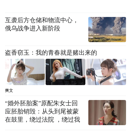
互袭后方仓储和物流中心，
俄乌战争进入新阶段
盗香窃玉：我的青春就是赌出来的
王振东在讲话中对支社成立及新当选班子、
爽文
全体九三学社社员表示热烈祝贺，向莅临领
“婚外胚胎案”原配朱女士回
导表示感谢。他指出，近年来医院发展成绩
应胚胎销毁：从头到尾被蒙
在鼓里，绕过法院 ，绕过我
亮眼，连续两年国家三级公立医院绩效考核
获评A+，连续三年全省住院绩效考评位列前