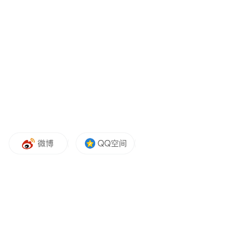
任桂英代表九三学社德州市委，向医院党委
长期以来对九三学社工作的关心支持表示衷
心感谢，对支社成立和新一届班子当选表示
热烈祝贺。她指出，齐鲁医院德州医院作为
鲁西北、冀东南重要三甲医院和国家区域医
疗中心，底蕴深厚、人才荟萃、技术精湛，
是守护一方群众健康的重要阵地。医院支社
的成立意义特殊、恰逢其时，既是彰显九三
学社医药卫生界别优势、引领行业示范的重