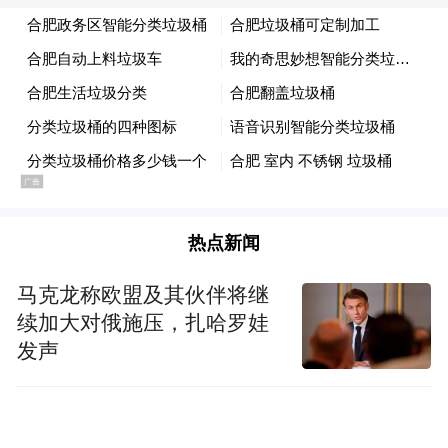
医院学科提质、人才成长和区域医疗高地建
设；三是提升履职活力，围绕医改热点、就
医民生难题深入调研、精准建言，常态化开
展健康科普、义诊帮扶，加快打造支社特色
履职品牌，在服务大局中彰显九三学社担
当；四是从严加强自身建设，支社班子要团
结协作、规范运行，健全制度、抓实组织生
热点新闻
活，做好人才储备和青年社员培养，严守作
风纪律，营造风清气正、团结奋进的良好氛
马克龙称欧盟及其伙伴将继
续加大对俄施压，扎哈罗娃
围，以过硬队伍建设护航各项工作走深走
发声
实。