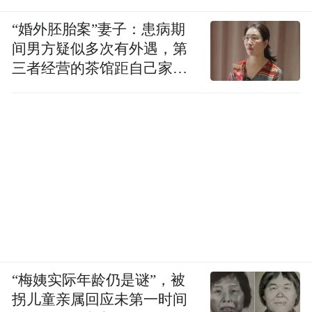
“婚外胚胎案”妻子：患病期
间男方疑似多次有外遇，第
三者经营的茶馆距自己家步
行仅15分钟
“梅姨实际年龄仍是谜”，被
拐儿童亲属回应未第一时间