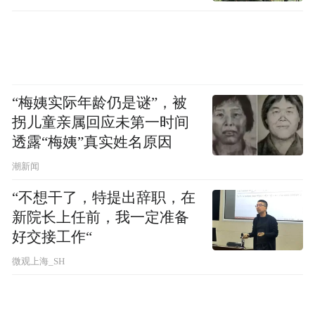
守医者初心，精进诊疗技术、严守医德医
风，落实医院内涵式、安全式、和谐式发展
思路；三要服务中心大局，发挥专业人才优
势，投身学科建设、科研攻关、人才培养、
“梅姨实际年龄仍是谜”，被
区域帮扶等重点工作，打造专属服务品牌；
拐儿童亲属回应未第一时间
四要积极参政议政，聚焦就医痛点、发展难
透露“梅姨”真实姓名原因
点深入调研，提升建言资政水平，当好参谋
潮新闻
助手；五要加强自身建设，健全组织机制、
“不想干了，特提出辞职，在
凝聚社员合力，打造政治坚定、业务精湛、
新院长上任前，我一定准备
作风优良的高素质队伍。医院党委将一如既
好交接工作“
往全力支持支社各项工作开展，为社员履职
微观上海_SH
尽责、干事创业保驾护航。