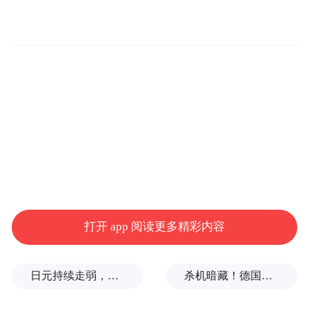
打开 app 阅读更多精彩内容
日元持续走弱，给我们什么样的机会？
杀机暗藏！德国机场发现携爆炸物无人机，或涉及外国势力