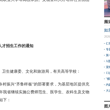
频
如
2026
仁
科人才招生工作的通知
专
第
A
宠
、卫生健康委、文化和旅游局，有关高等学校：
1
“
乡村振兴“齐鲁样板”的部署要求，为基层地区提供充
内
大
6年我省继续实施公费师范生、医学生、农科生及文物
如下：
图