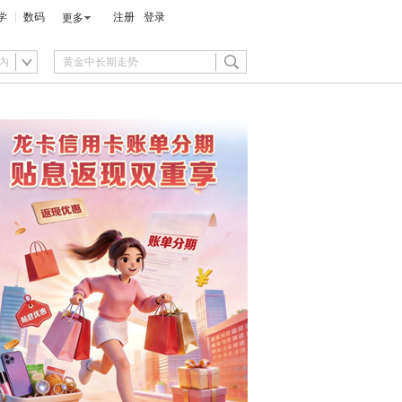
学
数码
注册
登录
更多
内