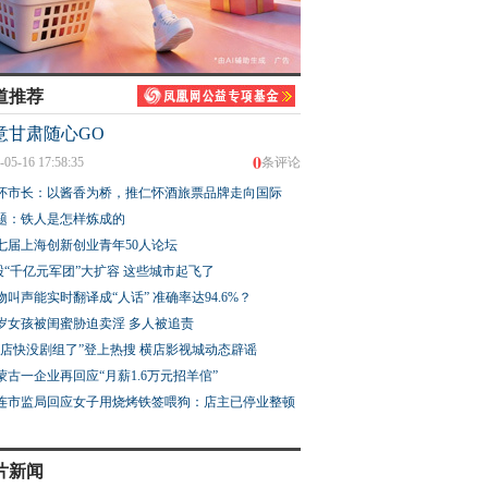
道推荐
意甘肃随心GO
0
-05-16 17:58:35
条评论
怀市长：以酱香为桥，推仁怀酒旅票品牌走向国际
题：铁人是怎样炼成的
七届上海创新创业青年50人论坛
股“千亿元军团”大扩容 这些城市起飞了
物叫声能实时翻译成“人话” 准确率达94.6%？
3岁女孩被闺蜜胁迫卖淫 多人被追责
横店快没剧组了”登上热搜 横店影视城动态辟谣
蒙古一企业再回应“月薪1.6万元招羊倌”
连市监局回应女子用烧烤铁签喂狗：店主已停业整顿
片新闻