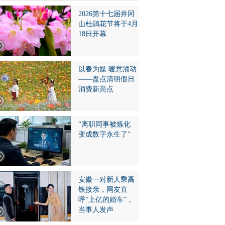
2026第十七届井冈
山杜鹃花节将于4月
18日开幕
以春为媒 暖意涌动
——盘点清明假日
消费新亮点
“离职同事被炼化
变成数字永生了”
安徽一对新人乘高
铁接亲，网友直
呼“上亿的婚车”，
当事人发声