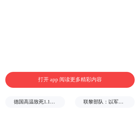
说走走逛逛，第一站建议你去红荷湿地。
别以为“湿地”就只是水草滩，这儿一到夏
天，一片片荷叶盖得天都绿了。
风一吹，水晃得像日子在打盹，一船撑进
来，人忍不住也慢了下来。
打开 app 阅读更多精彩内容
栈桥一圈要走个把小时，鞋子容易进水，最
好穿双凉鞋。
德国高温致死1.19万人，为2016年来最高纪录
联黎部队：以军单日向黎发射113枚炮弹
有小孩的，干脆卷起裤脚，踩着水去捞蜻
蜓。
太阳落下那会儿，天边的粉晕晕成团，连拍