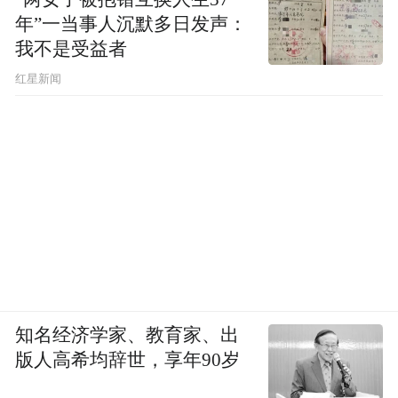
枣庄的夜，不闹。
年”一当事人沉默多日发声：
我不是受益者
河边的风轻轻打在脸上，喝完小酒的人三三
红星新闻
两两散着步。
店门口的猫打个盹，灯光柔得像旧时光。
想玩得慢一点，可以租辆共享单车，骑着绕
城。
骑到老城地界，能看见善国故城的石碑，不
新，也不旧。
知名经济学家、教育家、出
站在那儿，城墙不高，耳边像有马蹄声泛
版人高希均辞世，享年90岁
起。