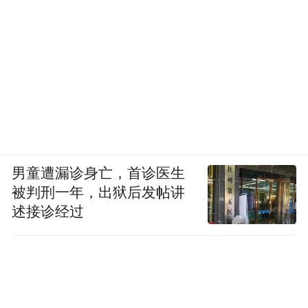
如果你厌倦了快、躁、挤，就来趟枣庄吧。
别问打卡点在哪儿，
整座城市，本身就是理想生活的样子。
来源：文旅枣庄
“特别声明：以上作品内容(包括在内的视频、图片或音
男童遭漏诊身亡，首诊医生
频)为凤凰网旗下自媒体平台“大风号”用户上传并发
被判刑一年，出狱后发帖讲
布，本平台仅提供信息存储空间服务。
述接诊经过
Notice: The content above (including the videos,
pictures and audios if any) is uploaded and posted
by the user of Dafeng Hao, which is a social media
platform and merely provides information storage
space services.”