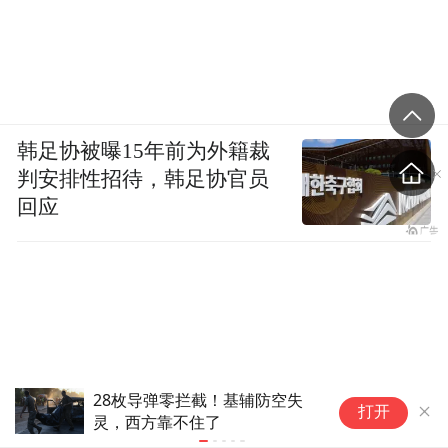
韩足协被曝15年前为外籍裁
判安排性招待，韩足协官员
回应
香港保监局回应“港险收益征税20%”：居
“
打开
民境外投资收益依法申报及缴税要求一直
岁
存在
崖