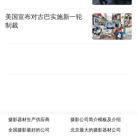
变。
美国宣布对古巴实施新一轮
想再往深一点，就去墨子纪念馆。
制裁
木头的云梯摆在厅中央，榫卯拼得严丝合
缝。
“兼爱非攻”四个字挂在墙上，风轻轻拂过，
像是在回声里讲理。
孩子看得新奇，大人看得动容，这就是枣庄
的气质，不吵不闹，却有骨有魂。