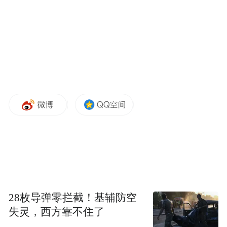
照都显得温柔。
再往城里去，来点人文味。
“北辛遗址”就在滕州东南角，一脚踩在六七
千年的地层上。
泥片做的陶罐、稻作的痕迹、骨针细得扎
手。
讲解员说：“北辛人爱修沟排水。”
看完走出馆门，路边小渠缓缓流着，你就懂
28枚导弹零拦截！基辅防空
了——这里的人，修渠种地的劲儿，至今没
失灵，西方靠不住了