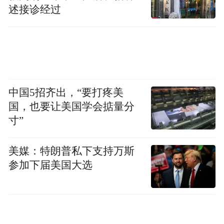
这道菜，全国都有，可滕州人做的格外
述接诊经过
“实”。
油亮亮、鸡块小、辣椒多，热气一冲上脸，
眼神都能被激活。
中国5招齐出，“要打疼美
配张煎饼，手不停，嘴上还说减肥。那滋
国，也要让美国学会掂量分
味，就是“回家了”。
寸”
晚上别急着回酒店。
美媒：特朗普私下支持万斯
参加下届美国大选
荆河边的夜已经亮起来，灯落在水面上，一
层层晃。
夜市一开，空气里全是香气：烤串、卤鹅、