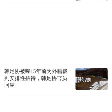
这座城市骨子里的安静，就在那一刻被看
见。
再往南，是一片低调的山水——抱犊崮国家
森林公园。
山不算高，树挺得硬。风穿林，像是谁在细
语。
韩足协被曝15年前为外籍裁
登山的、露营的、就地生火煮茶的，全都散
判安排性招待，韩足协官员
回应
着坐。
没人比谁更会玩，反而谁都舍不得走。