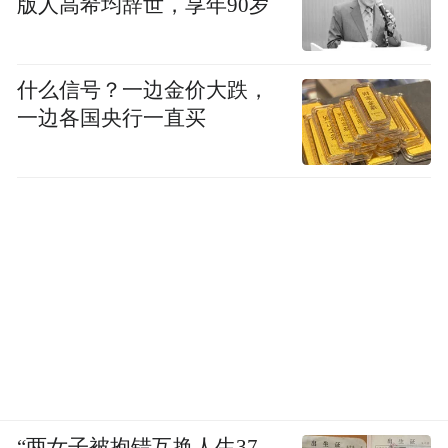
版人高希均辞世，享年90岁
什么信号？一边金价大跌，
一边各国央行一直买
04｜夜色枣庄：慢点走，才看得清
“两女子被抱错互换人生37