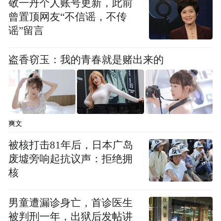
敬一丹个人账号更新，此前
曾置顶网友“不信谣，不传
谣”留言
03｜吃在枣庄：热乎、鲜香，不藏拙
盗香窃玉：我的青春就是赌出来的
早上从一碗豆腐脑开始。
摊主推开锅盖那一下，香味直窜鼻尖。
肉末不多，调味不重，但咸淡刚好。
爽文
被核打击81年后，日本广岛
再配个菜煎饼，韭菜一抖，鸡蛋香顶头一
废墟旁响起抗议声：拒绝拥
撞，简单得像生活该有的模样。
核
中午该来锅辣子鸡。
男童遭漏诊身亡，首诊医生
被判刑一年，出狱后发帖讲