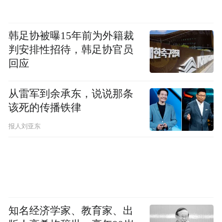
糖火烧、藕粉圆。
韩足协被曝15年前为外籍裁
你以为只是走走看看，结果一口又一口，收
判安排性招待，韩足协官员
不住。
回应
老板们不紧不慢地翻串子，风吹着炭火，香
从雷军到余承东，说说那条
得就像过年。
该死的传播铁律
报人刘亚东
知名经济学家、教育家、出