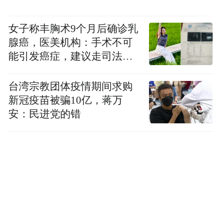
女子称丰胸术9个月后确诊乳
腺癌，医美机构：手术不可
能引发癌症，建议走司法途
径
台湾宗教团体疫情期间求购
新冠疫苗被骗10亿，蒋万
安：民进党的错