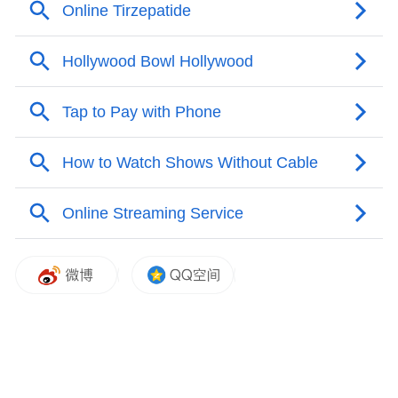
《给阿嬷的情书》之所以动人，恰恰因为它
讲了一个好故事。它扎根于真实的侨批历
史，用素人演员质朴的表演，还原了生命原
本的纹理。这种源自生活深处的“在场感”，
是任何大模型无法模拟的“灵韵”。一位新华
社记者在写景德镇的“新华走笔”中寻思：AI
时代，景德镇提供的，正是一种日益稀缺的
体验——亲手创造。景德镇千年窑火不熄，
是以一种“质朴本分”的手工业制造方式，照
见器物之美，照见人的意义和价值。从某种
程度上说，《给阿嬷的情书》就带有中华传
统“手艺人”的色彩，通过“质朴本分”的“亲手