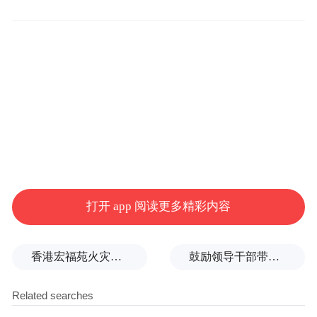
文艺创作的“超级助手”。然而，工具理性不
能替代价值理性。文艺创作，要抓住技术进
步之机，但不能投机；要善用技术赋能之
巧，但不能取巧。建设文化强国，人民需要
高品质“文化大餐”，而不能只有“快餐”与“预
制菜”。“文化大餐”的烹制，要深耕内容的
“苦功夫”，不能要华而不实的“投机取巧”。
打开 app 阅读更多精彩内容
香港宏福苑火灾跨部门调查最终报告：大火或由烟头引起
鼓励领导干部带头休假之后又撤回文件，到底什么意思嘛？