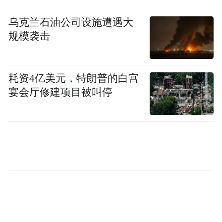
创造”，找回为人的本真。“我手写我心”，写
乌克兰石油公司设施遭遇大
出大写的“真”，高品质“文化大餐”才能炼
规模袭击
成。
耗资4亿美元，特朗普的白宫
技术是工具，人，才是主体；形式是载体，
宴会厅修建项目被叫停
内容，才是灵魂。在AI技术日新月异的时
代，更显“内容为王”。真诚叙事，是打动观
众的“必杀技”。用心创作、打磨好故事，才
能给观众呈现经得起时间检验的精品力作，
让中国故事在技术进步浪潮中愈发精彩生
动。