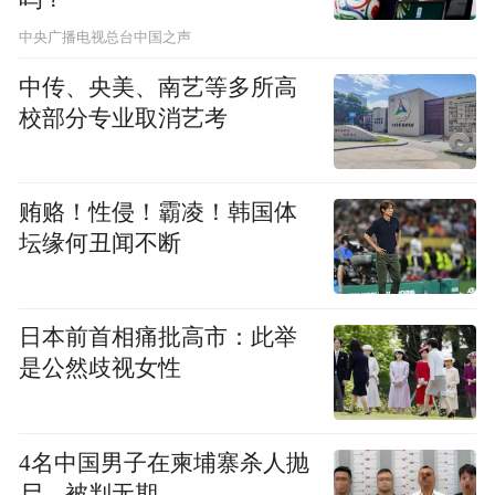
务水平，着力打造一支专业过硬、服务优质
中央广播电视总台中国之声
的药学队伍，为广大患者提供更专业、更规
范、更贴心的药学健康服务，为医院高质量
中传、央美、南艺等多所高
校部分专业取消艺考
发展贡献力量。
“特别声明：以上作品内容(包括在内的视频、图片或音
贿赂！性侵！霸凌！韩国体
频)为凤凰网旗下自媒体平台“大风号”用户上传并发
布，本平台仅提供信息存储空间服务。
坛缘何丑闻不断
Notice: The content above (including the videos,
pictures and audios if any) is uploaded and posted
by the user of Dafeng Hao, which is a social media
日本前首相痛批高市：此举
platform and merely provides information storage
space services.”
是公然歧视女性
4名中国男子在柬埔寨杀人抛
尸，被判无期