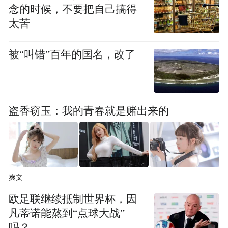
念的时候，不要把自己搞得
竞赛环节中思路清晰、应答专业、配合默
太苦
契，精准完成各项考核任务，充分彰显了我
院药学人员扎实的业务功底、过硬的实操能
被“叫错”百年的国名，改了
力和爱岗敬业的职业精神，赢得了评委与现
场同行的一致认可。最终在复赛中脱颖而
出，斩获第一名，成功晋级全国总决赛，将
盗香窃玉：我的青春就是赌出来的
代表山东省出征全国药学技能服务大赛。
下一步，医院临床药学科将以此次大赛为契
机，持续聚焦药学服务高质量发展，进一步
加强药学人才队伍建设，常态化开展技能培
爽文
训、业务练兵、交流竞赛等活动，不断夯实
欧足联继续抵制世界杯，因
药学服务基础、优化服务流程、提升药学服
凡蒂诺能熬到“点球大战”
吗？