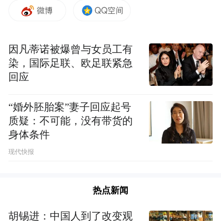
因凡蒂诺被爆曾与女员工有
染，国际足联、欧足联紧急
回应
“婚外胚胎案”妻子回应起号
质疑：不可能，没有带货的
身体条件
现代快报
复赛现场竞争激烈，各地参赛选手各展所
热点新闻
长、同台竞技。面对强劲对手，我院参赛队
员沉着冷静、从容应战、稳定发挥，在各个
胡锡进：中国人到了改变观