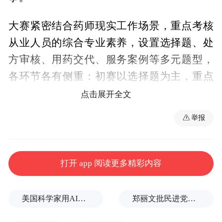
大赛紧密结合药师现实工作场景，重点考核
从业人员的综合专业素养，设置选择题、处
方审核、用药交代、服务案例等多元题型，
各环节各有侧重：初赛以选择题为主，重点
检验药师药学基础知识储备；复赛聚焦处方
点击展开全文
审核、用药交代、服务案例三大核心，全面
举报
考核药师的处方审核能力、用药指导水平、
情景咨询能力及人文胜任力。本次赛事共有
59家医院参赛，经过初赛筛选，16家医院脱
打开 app 阅读更多精彩内容
颖而出进入复赛，我院凭借稳定发挥，以初
赛第三名的成绩跻身复赛。
美国科学家用AI设计出新病毒
郑丽文批民进党胡说八道：台湾没“独立”过，也从来不是一个国家