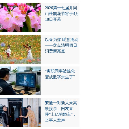
2026第十七届井冈
山杜鹃花节将于4月
18日开幕
以春为媒 暖意涌动
——盘点清明假日
消费新亮点
“离职同事被炼化
变成数字永生了”
安徽一对新人乘高
铁接亲，网友直
呼“上亿的婚车”，
当事人发声