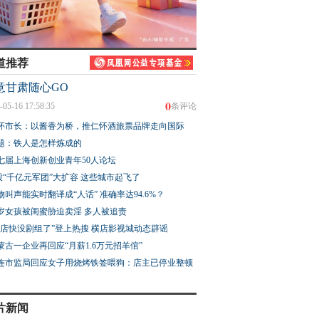
道推荐
意甘肃随心GO
0
-05-16 17:58:35
条评论
怀市长：以酱香为桥，推仁怀酒旅票品牌走向国际
题：铁人是怎样炼成的
七届上海创新创业青年50人论坛
股“千亿元军团”大扩容 这些城市起飞了
物叫声能实时翻译成“人话” 准确率达94.6%？
3岁女孩被闺蜜胁迫卖淫 多人被追责
横店快没剧组了”登上热搜 横店影视城动态辟谣
蒙古一企业再回应“月薪1.6万元招羊倌”
连市监局回应女子用烧烤铁签喂狗：店主已停业整顿
片新闻