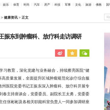
娱乐
体育
时尚
汽车
房产
科技
军事
文化
旅游
佛教
国
站
>
健康资讯
>
正文
王振东到肿瘤科、放疗科走访调研
学习教育，深化党建与业务融合，持续擦亮医院“健
科高质量发展，全面提升区域肿瘤规范化诊疗综合服
院德州医院党委书记王振东深入肿瘤科、放疗科开展专
剑春主持座谈会，党委委员、副院长王太勇，党委委
主任张彬彬及各相关职能科室负责人一同参加调研座