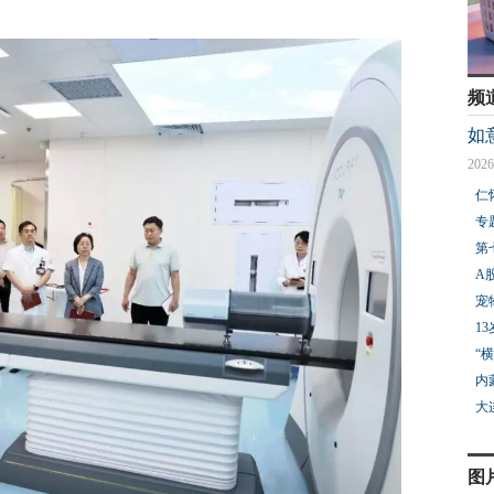
频
如
2026
仁
专
第
A
宠
1
“
内
大
图