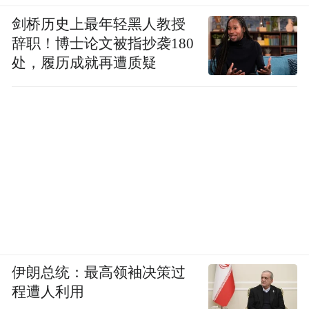
入了一批重大载体、重点项目，为规划实施
剑桥历史上最年轻黑人教授
辞职！博士论文被指抄袭180
提供了有力支撑。
处，履历成就再遭质疑
伊朗总统：最高领袖决策过
风正一帆悬，扬帆再起航！《烟台市“十五
程遭人利用
五”规划纲要》是山海烟台未来五年发展之