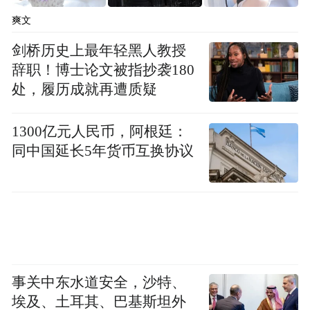
核成绩连续四年位居全省第一，实现了“四连
爽文
冠”；第四个“第一”是省级重点项目入选数
剑桥历史上最年轻黑人教授
量、投资体量连续五年保持全省第一；第五
辞职！博士论文被指抄袭180
个“第一”是清洁能源装机容量突破2000万千
处，履历成就再遭质疑
瓦，稳居全省第一。“五个万亿、五个第一”
1300亿元人民币，阿根廷：
充分体现了烟台综合实力的明显提升，为“十
同中国延长5年货币互换协议
五五”发展奠定了坚实基础。
确立新的目标定位
张明康认为，《纲要》把握发展大势，综合
考虑烟台禀赋优势，确立了“1+3”目标定位。
事关中东水道安全，沙特、
具体来讲，“1”就是“一个目标”，即“十五五”
埃及、土耳其、巴基斯坦外
末建成绿色低碳高质量发展示范城市。国家