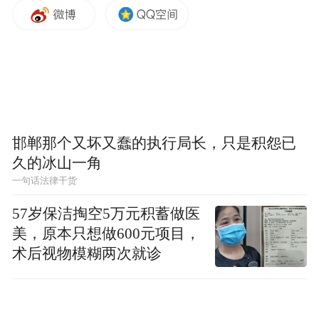
《纲要》起草通过建立由市委、市人民政府
主要负责同志任组长的规划编制工作机制，
成立由市级主导、智库广泛参与的编制队
邯郸那个又坏又蠢的执行局长，只是积怨已
伍，紧扣烟台市情，完成46项重点课题研
久的冰山一角
究，科学确定重大目标任务，努力在全国、
一句话法律干货
全省发展大局中把握烟台定位、彰显烟台作
57岁保洁掏空5万元积蓄做医
为。
美，原本只想做600元项目，
术后视物模糊两次就诊
《纲要》起草践行“开门编规划”理念，通过
网络征集等方式广泛征求社会各界建议，邀