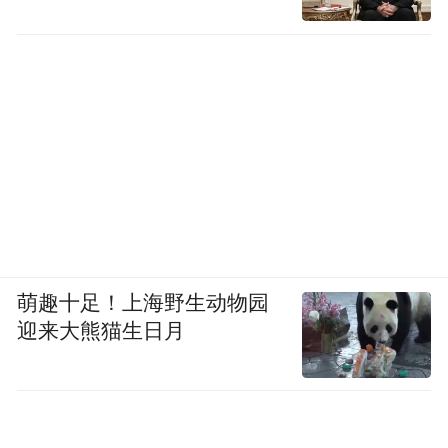
舵，烟台全市上下正凝心聚力，推动“十五
五”规划蓝图落地，在绿色低碳、产业攀升上
奋楫争先，奋力谱写中国式现代化山东篇章
烟台样板！
（凤凰网山东 张春亮 臧鸿兴）
“特别声明：以上作品内容(包括在内的视频、图片或音
频)为凤凰网旗下自媒体平台“大风号”用户上传并发
布，本平台仅提供信息存储空间服务。
萌趣十足！上海野生动物园
Notice: The content above (including the videos,
pictures and audios if any) is uploaded and posted
迎来大熊猫生日月
by the user of Dafeng Hao, which is a social media
platform and merely provides information storage
space services.”