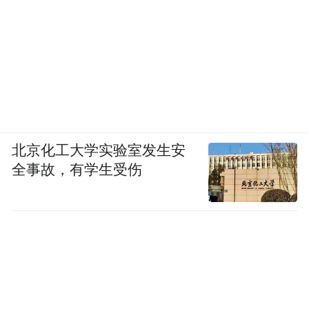
竞争力进一步增强。
制定新的战略举措
《纲要》还坚持守正与创新相结合，从14个
方面绘制了“十五五”时期烟台经济社会发展
的“施工图”，可以概括为“五个持之以恒”：
北京化工大学实验室发生安
全事故，有学生受伤
持之以恒推动高质量发展。系统部署了实施
全方位扩大内需战略、加快构建现代化产业
体系、全面经略海洋向海图强等重点任务，
推动经济质的有效提升和量的合理增长。持
之以恒推进科技创新。系统部署了构建支持
全面创新体制机制、强化数智融合赋能等重