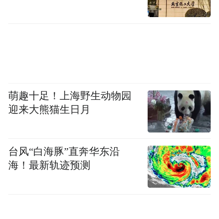
市规上工业总产值突破2万亿元。
打造面向东北亚的陆海物流枢纽。主要是向
东链接韩国等国家，向西对接黄河重大国家
战略，向南联动长三角、粤港澳，向北衔接
京津冀和东北全面振兴，成为服务东北亚的
萌趣十足！上海野生动物园
物流集疏运重要节点和陆海大通道关键枢
迎来大熊猫生日月
纽。新能源集聚区。主要是推动核、风、
光、LNG“四大千万级”清洁能源基地协同发
台风“白海豚”直奔华东沿
力，加快构建新型能源体系，到2030年全市
海！最新轨迹预测
清洁能源装机容量达到3500万千瓦。此外，
《纲要》还提出了5大类20项指标的具体目
标，烟台将锚定目标不动摇，通过五年不懈
奋斗，推动烟台经济实力、科技实力、综合