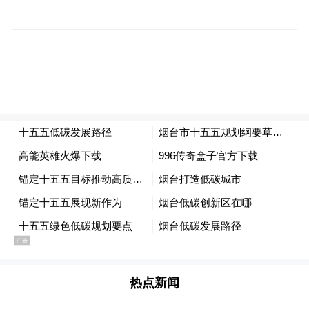
请“两代表一委员”、网约车司机、外卖小
哥、务工人员等代表座谈交流，从收集到的
3000多条建议中汲取了“真知灼见”，充分融
入到《纲要》当中。
张明康从“三个新”的维度出发，解读了《纲
要》呈现出的新气象：
立足新的发展基础
张明康表示通过全市上下共同奋斗，烟台圆
满完成“十四五”规划主要目标任务，经济社
会发展迈上了新台阶，主要体现在“五个万
热点新闻
亿、五个第一”。“五个万亿”中第一个万亿是
地区生产总值连续跨越4个千亿级台阶，2023