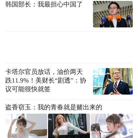
韩国部长：我最担心中国了
年成为北方地区首个过万亿的地级市，2025
年达到11351亿元；第二个万亿是规上工业总
产值连续跨越6个千亿级台阶，2025年达到
1.32万亿元；第三个万亿是上市企业增至66
家，2025年末境内总市值突破1.5万亿元，是
“十三五”末的2倍；第四、第五个万亿是本外
卡塔尔官员放话，油价两天
币存贷款余额双双突破万亿，2025年末分别
跌11.9%！美财长“剧透”：协
达到1.5万亿元、1.1万亿元。“五个第一”中第
议可能很快就签
一个“第一”是2025年地区生产总值增长
6.1%，增速位居全省第一，在全国万亿级城
盗香窃玉：我的青春就是赌出来的
市也名列前茅；第二个“第一”是2025年规上
工业增加值增长13.5%，增速位居全省第一；
第三个“第一”是烟台高质量发展综合绩效考