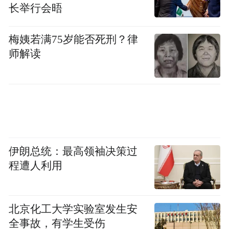
长举行会晤
赋予山东建设绿色低碳高质量发展先行区的
重任，省委、省人民政府赋予烟台打造绿色
梅姨若满75岁能否死刑？律
低碳高质量发展示范城市的光荣使命，这既
师解读
是重大任务，也是重大机遇，烟台市将坚定
信心、接续奋斗，力争“十五五”全面实现这
一目标，持续巩固全省“三核引领”城市地
位。
“3”就是“三个定位”：先进制造业强市。主要
伊朗总统：最高领袖决策过
程遭人利用
是推动科技创新与产业创新、实体经济与数
字经济融合效能全面释放，高新技术产业、
战略性新兴产业、现代服务业占比稳步提
北京化工大学实验室发生安
升，新质生产力发展走在前列，到2030年全
全事故，有学生受伤