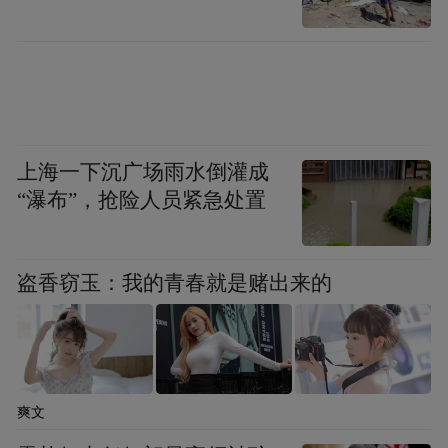
术。专业聚焦数字产业化与产业数字化，培
养掌握数字经济运行规律、数据分析技术与
产业融合应用能力的复合型人才，适配山东
省数字强省建设、制造业数字化转型等人才
需求，助力区域数字经济高质量发展。
上海一下沉广场雨水倒灌成
“瀑布”，抢险人员紧急处置
（大众新闻）
“特别声明：以上作品内容(包括在内的视频、图片或音
盗香窃玉：我的青春就是赌出来的
频)为凤凰网旗下自媒体平台“大风号”用户上传并发
布，本平台仅提供信息存储空间服务。
Notice: The content above (including the videos,
pictures and audios if any) is uploaded and posted
by the user of Dafeng Hao, which is a social media
platform and merely provides information storage
爽文
space services.”