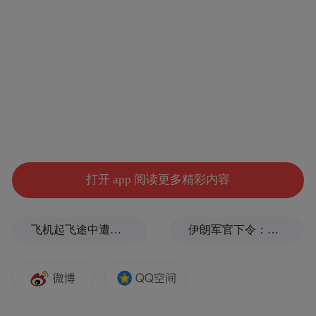
今年烟台大学新增的三个专业均聚焦前沿领
域、紧扣产业需求，兼具交叉性、创新性与
实用性，精准契合国家战略布局和山东省产
业发展方向，对学校优化专业结构、提升办
学内涵具有重要意义。学校将以新专业建设
为契机，持续深化产教融合、科教融汇，加
强师资队伍、课程体系、实践平台一体化建
设，推动人才培养与产业需求精准对接。
打开 app 阅读更多精彩内容
烟台大学新增的3个普通本科专业如下：
飞机起飞途中遭雷击！航班滞留3小时临时换机
伊朗军官下令：如果美军踏上我国领土，就砍掉他们脚！
合成生物学专业
专业代码：083003T，学位授予门类：工