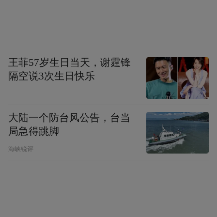
学。该专业立足生命科学与工程技术交叉融
合前沿，培养具备合成生物学理论、技术与
工程应用能力的复合型人才。专业聚焦生物
制造、生物医药、环境治理等领域，通过基
王菲57岁生日当天，谢霆锋
因编辑、生物元件设计、生物系统构建等核
隔空说3次生日快乐
心技术学习，助力解决能源、健康、生态等
重大问题，服务国家生物技术战略与山东省
生物产业升级需求。
大陆一个防台风公告，台当
局急得跳脚
智慧水利专业
海峡锐评
专业代码：081106T，学位授予门类：工
学。该专业是响应国家水安全战略与水利数
字化转型需求，融合水利工程、人工智能、