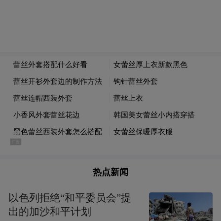
大数据、物联网等新一代信息技术，传统水
利与现代科技深度融合的新工科专业。该专
业培养能从事智慧水利工程设计、水资源智
能调度、水灾害精准防控、水利大数据分析
等工作的高级专门人才，助力黄河流域生态
保护、胶东地区水资源优化配置，服务山东
省水利现代化建设。
数字经济专业
专业代码：020109T，学位授予门类：经济
热点新闻
学。该专业紧扣数字中国建设与数字经济发
展浪潮，属于经济学门类交叉特设专业，融
以色列拒绝“和平委员会”提
合经济学、管理学、数据科学与计算机技
出的加沙和平计划