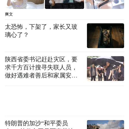
爽文
太恐怖，下架了，家长又玻
璃心了？
陕西省委书记赶赴灾区，要
求千方百计搜寻失联人员，
做好遇难者善后和家属安抚
工作
特朗普的加沙“和平委员