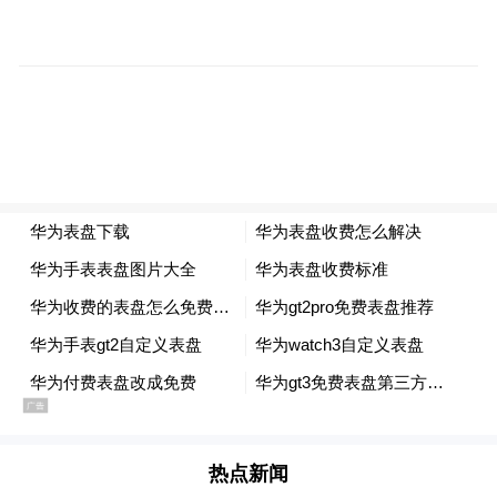
医学中心作为承接此项任务的重点科室之
一，将细化转诊流程，打通信息壁垒，优化
医保结算服务。持续推动优质康复资源下
沉，减轻患者就医负担，为州城百姓提供更
规范、高效、便捷的康复医疗服务。
“特别声明：以上作品内容(包括在内的视频、图片或音
频)为凤凰网旗下自媒体平台“大风号”用户上传并发
布，本平台仅提供信息存储空间服务。
Notice: The content above (including the videos,
pictures and audios if any) is uploaded and posted
by the user of Dafeng Hao, which is a social media
platform and merely provides information storage
space services.”
热点新闻