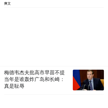
爽文
梅德韦杰夫批高市早苗不提
当年是谁轰炸广岛和长崎：
真是耻辱