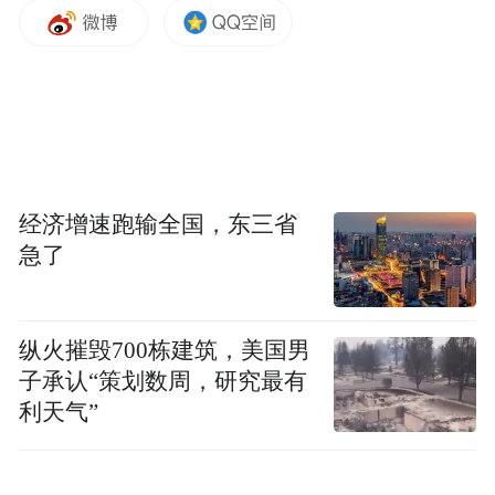
仪式上，双方签署了《医联体内康复患者双
向转诊合作协议》，并围绕转诊标准、信息
互通、医保支付衔接、康复评估互认等具体
事项进行了深入研讨。根据协议，齐鲁医院
德州医院将为德州老年人慢性病医院上转的
急危重症患者开通绿色通道，将稳定康复期
经济增速跑输全国，东三省
患者有序下转至老年病医院进行接续治疗。
急了
同时双方开展康复技术指导、人员培训和质
控协同，确保转诊服务连续、保障医疗安
纵火摧毁700栋建筑，美国男
全。
子承认“策划数周，研究最有
利天气”
此次签约标志着两院在分级诊疗与DIP支付改
革背景下的协同合作进入实质性阶段。康复