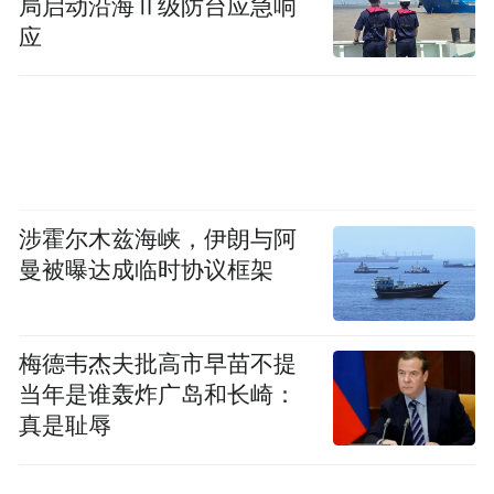
局启动沿海Ⅱ级防台应急响
应
涉霍尔木兹海峡，伊朗与阿
曼被曝达成临时协议框架
梅德韦杰夫批高市早苗不提
当年是谁轰炸广岛和长崎：
真是耻辱