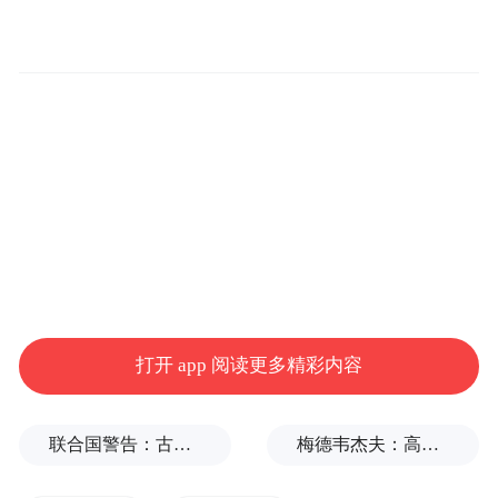
打开 app 阅读更多精彩内容
联合国警告：古巴或变成沉默的加沙
梅德韦杰夫：高市早苗不提是谁扔的原子弹，真是耻辱