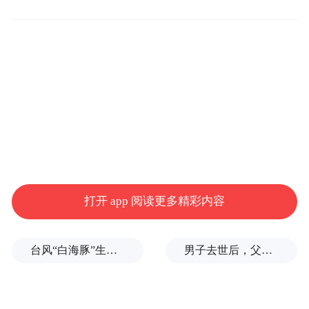
打开 app 阅读更多精彩内容
台风“白海豚”生命史即将超过15天，是普通台风3倍以上，环流直径达1300公里
男子去世后，父母要求对孙子进行亲子鉴定，儿媳拒绝