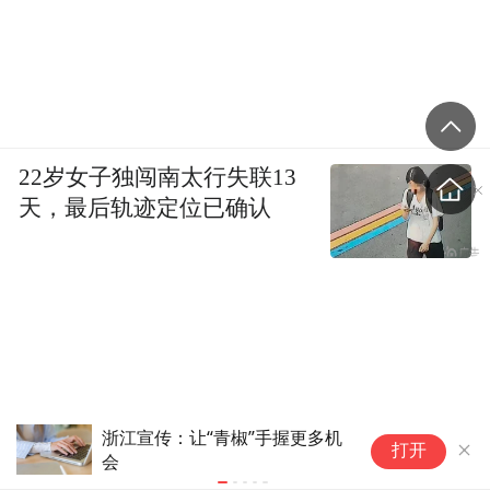
22岁女子独闯南太行失联13
天，最后轨迹定位已确认
中国经济学界的“集体无意识”，
丘
打开
正让学问偏离经济和人民
怎