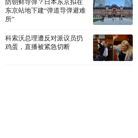
防朝鲜导弹？日本东京拟在
鲁工业大学（山东省科学院）联合举办，研
东京站地下建“弹道导弹避难
讨会以推进人工智能与哲学社会科学深度融
所”
合，加快哲学社会科学创新发展为主题，围
科索沃总理遭反对派议员扔
绕人工智能深度参与下的哲学社会科学范式
鸡蛋，直播被紧急切断
变革与理论创新、学术生态建设、创新发展
实践探索等议题进行研讨，来自清华大学、
华中科技大学、大连理工大学、山东大学、
齐鲁工业大学（山东省科学院）等高校专家
学者及部分高校科研管理部门负责同志共150
余人参加研讨会。
“特别声明：以上作品内容(包括在内的视频、图片或音
频)为凤凰网旗下自媒体平台“大风号”用户上传并发
布，本平台仅提供信息存储空间服务。