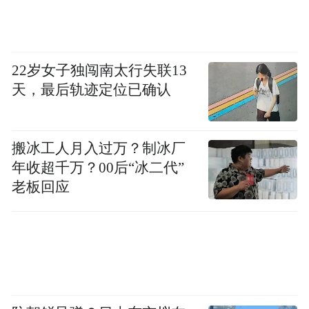
研讨会设人工智能时代哲学社会科学高质量
发展、人工智能赋能高校哲学社会科学创新
发展实践探索两个专题研讨。山东大学-南洋
22岁女子独闯南太行失联13
理工大学人工智能国际联合研究院徐庸辉教
天，最后轨迹定位已确认
授就法律大模型研发与应用作专题报告，来
自齐鲁工业大学（山东省科学院）、鲁东大
学、山东警察学院等10位专家学者围绕人工
搬冰工人月入过万？制冰厂
智能赋能哲学社会科学理论研究、红色文化
年收超千万？00后“冰二代”
老板回应
资源保护利用等作了主题发言。部分高校科
研管理部门负责同志围绕人工智能与哲学社
会科学深度融合背景下的科研管理、科研诚
信、数智基础设施建设等作了主题发言。
本次研讨会由山东省社会科学界联合会、齐