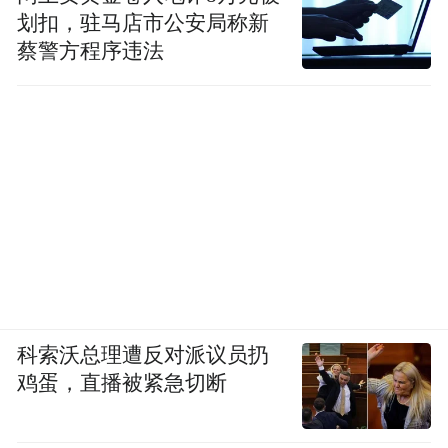
划扣，驻马店市公安局称新
蔡警方程序违法
科索沃总理遭反对派议员扔
鸡蛋，直播被紧急切断