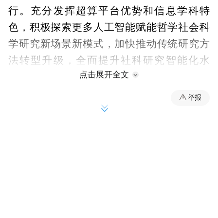
行。充分发挥超算平台优势和信息学科特
色，积极探索更多人工智能赋能哲学社会科
学研究新场景新模式，加快推动传统研究方
法转型升级，全面提升社科研究智能化水
点击展开全文
平。二是向新而为。聚焦哲学社会科学前沿
领域和国家重大战略需求，持续深化交叉融
举报
合、加速协同创新，切实打造一批特色研究
方向和优势学术团队，努力产出更多高水平
成果。三是向优而进。持续优化学科体系、
教学体系和育人体系，强化价值引领、文化
浸润与实践养成，努力培养更多政治坚定、
学识扎实、视野开阔、担当有为的哲学社会
科学领域优秀人才。