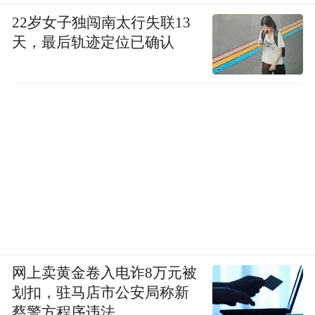
Notice: The content above (including the videos,
22岁女子独闯南太行失联13
pictures and audios if any) is uploaded and posted
by the user of Dafeng Hao, which is a social media
天，最后轨迹定位已确认
platform and merely provides information storage
space services.”
网上卖黄金卷入电诈8万元被
划扣，驻马店市公安局称新
蔡警方程序违法