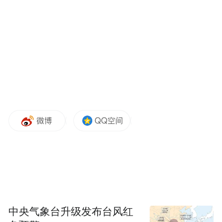
副校（院）长杨美红主持“鲁智•社科通”山东
社科大模型发布仪式。“鲁智•社科通”山东社
科大模型是由山东省社会科学界联合会、齐
鲁工业大学（山东省科学院）联合研制的专
业化、垂直化、具有鲜明地域文化标识的社
会科学领域大模型，将为区域哲学社会科学
数字化转型提供硬核技术助力。
中央气象台升级发布台风红