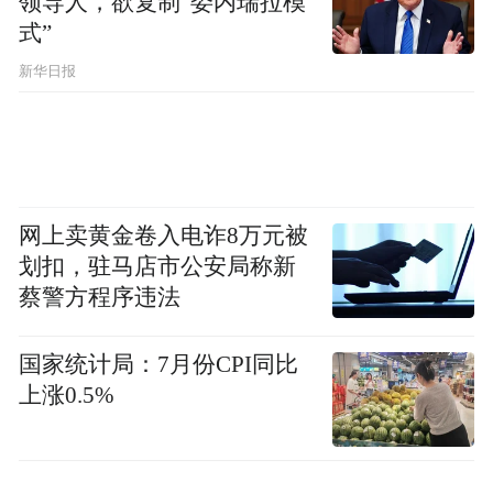
领导人，欲复制“委内瑞拉模
式”
新华日报
主题报告阶段，清华大学经济管理学院陈剑
教授、华中科技大学人工智能与自动化学院
肖人彬教授、大连理工大学经济管理学院李
文立教授、山东大学文学院胡友峰教授分别
网上卖黄金卷入电诈8万元被
围绕人工智能深度参与下的哲学社会科学建
划扣，驻马店市公安局称新
设与创新发展、基于人工智能的供应链管
蔡警方程序违法
理、数据安全政策分析等作了主题报告，报
告视野开阔，兼具理论高度、现实深度和实
国家统计局：7月份CPI同比
上涨0.5%
践指导性。社科处（智库中心）贾永飞主持
主题报告阶段。