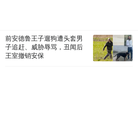
前安德鲁王子遛狗遭头套男
子追赶、威胁辱骂，丑闻后
王室撤销安保