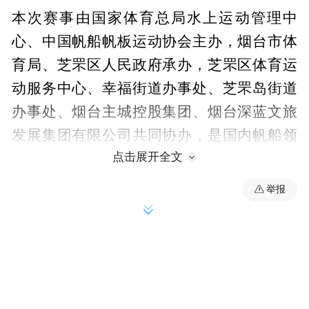
本次赛事由国家体育总局水上运动管理中
心、中国帆船帆板运动协会主办，烟台市体
育局、芝罘区人民政府承办，芝罘区体育运
动服务中心、幸福街道办事处、芝罘岛街道
办事处、烟台主城控股集团、烟台深蓝文旅
发展集团有限公司共同协办，是国内帆船领
点击展开全文
域规格高、含金量高的国家级重要赛事之
一。赛事兼具双重核心使命，既是全国帆船
举报
ILCA4级、青年ILCA6级项目的年度最高水
平竞技舞台，更是世界水翼帆板青年锦标
赛、世界青年帆船锦标赛相关项目的重要选
拔通道，为国家帆船帆板队储备后备力量、
夯实人才根基。