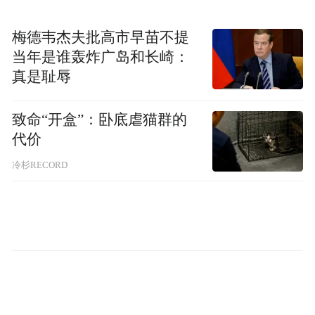
作为赛事承办地，烟台芝罘区拥有得天独厚
梅德韦杰夫批高市早苗不提
当年是谁轰炸广岛和长崎：
的自然禀赋与深厚的帆船帆板运动底蕴。幸
真是耻辱
福湾水域风况稳定、水质优良、航道开阔，
是国内罕见的天然帆船帆板竞技场地。此次
致命“开盒”：卧底虐猫群的
赛事落地芝罘，既是对芝罘区水上运动发展
代价
成果的高度认可，也将进一步推动帆船帆板
冷杉RECORD
运动在胶东半岛的普及推广，助力烟台打造
“现代化滨海体育名城”，实现“体育+文旅”深
度融合发展，为体育事业高质量发展注入新
活力。