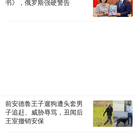
书》，俄罗斯强硬警告
前安德鲁王子遛狗遭头套男
子追赶、威胁辱骂，丑闻后
王室撤销安保