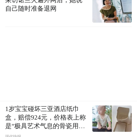
自己随时准备退网
1岁宝宝碰坏三亚酒店纸巾
盒，赔偿924元，价格表上称
是“极具艺术气息的骨瓷用
品”
现代快报