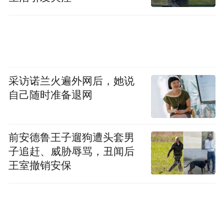
采访诺兰火遍外网后，她说
自己随时准备退网
前安德鲁王子遛狗遭头套男
子追赶、威胁辱骂，丑闻后
王室撤销安保