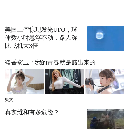
“特别声明：以上作品内容(包括在内的视频、图片或音
频)为凤凰网旗下自媒体平台“大风号”用户上传并发
布，本平台仅提供信息存储空间服务。
Notice: The content above (including the videos,
美国上空惊现发光UFO，球
pictures and audios if any) is uploaded and posted
体数小时悬浮不动，路人称
by the user of Dafeng Hao, which is a social media
比飞机大3倍
platform and merely provides information storage
space services.”
盗香窃玉：我的青春就是赌出来的
爽文
真实维和有多危险？