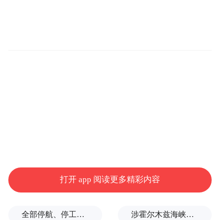
ILCA4级男子组、女子组，青年ILCA6级男
子组、女子组，青年水翼帆板级男子组、女
子组6个项目。其中，ILCA4级作为国际公认
打开 app 阅读更多精彩内容
的青少年帆船入门船型，是培养青年选手的
关键载体；ILCA6级与水翼帆板项目则紧密
全部停航、停工，浙江海事局启动沿海Ⅱ级防台应急响应
涉霍尔木兹海峡，伊朗与阿曼被曝达成临时协议框架
衔接奥运及世界青年赛事标准，全面检验我