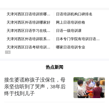
目前，来自全国10省22市区的参赛队伍已完
成赛前报到与适应性训练，选手们精神饱
满、斗志昂扬，期待在芝罘湾的碧海蓝天
热点新闻
下，乘风破浪、赛出风格、赛出水平，争夺
全国冠军荣誉与国际赛事参赛资格，书写中
接生婆谎称孩子没保住，母
亲坚信听到了哭声，38年后
国青年帆船运动的崭新篇章！
终于找到儿子
（凤凰网山东 臧鸿兴 通讯员 许洁依）