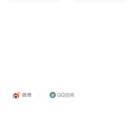
国青年选手在技术操控、战术决策、风浪适
应等方面的综合竞技能力。比赛期间，选手
们将在幸福湾开阔水域中展开多轮激烈角
逐，展现新时代青年运动员奋勇拼搏、超越
自我的体育精神。