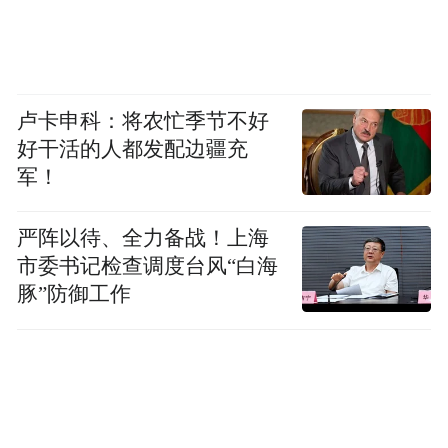
个角落，为“美好高新·幸福家园”建设注入强
劲文化动力。
闪电新闻记者 于蓓佳 通讯员 杨帆 修培榕 报
卢卡申科：将农忙季节不好
道
好干活的人都发配边疆充
军！
“特别声明：以上作品内容(包括在内的视频、图片或音
频)为凤凰网旗下自媒体平台“大风号”用户上传并发
严阵以待、全力备战！上海
布，本平台仅提供信息存储空间服务。
市委书记检查调度台风“白海
Notice: The content above (including the videos,
pictures and audios if any) is uploaded and posted
豚”防御工作
by the user of Dafeng Hao, which is a social media
platform and merely provides information storage
space services.”