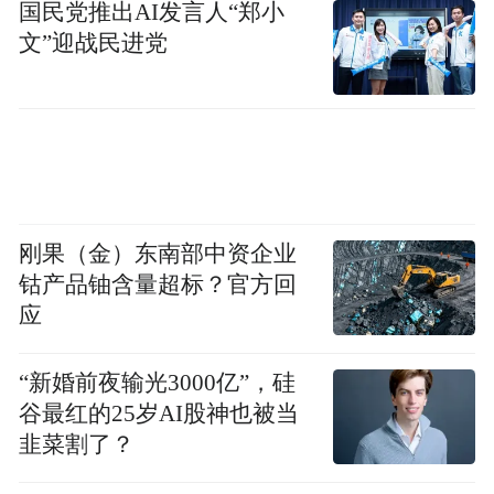
国民党推出AI发言人“郑小
文”迎战民进党
刚果（金）东南部中资企业
钴产品铀含量超标？官方回
应
下一步，烟台高新区将持续丰富美育活动载
“新婚前夜输光3000亿”，硅
体、创新美育普及形式、擦亮美育品牌名
谷最红的25岁AI股神也被当
片，推动美育与城市发展、文化建设、民生
韭菜割了？
改善深度融合，让美育之光照亮城市的每一