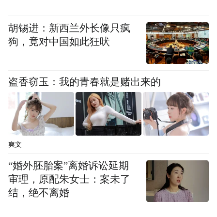
胡锡进：新西兰外长像只疯
狗，竟对中国如此狂吠
美育是城市文明的灵魂，是美好生活的底
色。本次活动深入贯彻落实《烟台市实施全
盗香窃玉：我的青春就是赌出来的
民美育工程三年行动方案》部署要求，以美
育为纽带，串联起传统文化与现代生活、艺
术展演与群众参与、文旅融合与便民利民，
不仅丰富了“五一”假期群众的文化生活，更
爽文
推动美育融入城市血脉、走进千家万户，有
“婚外胚胎案”离婚诉讼延期
效提升市民的文化获得感、幸福感与认同
审理，原配朱女士：案未了
感。
结，绝不离婚