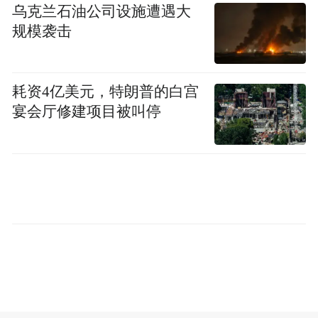
乌克兰石油公司设施遭遇大
规模袭击
耗资4亿美元，特朗普的白宫
宴会厅修建项目被叫停
活动现场还设置了九大功能分区，一站式满
足市民游客的多元需求，其中全民阅读元素
贯穿多个区域，让“读美结合”触手可及。非
遗手作体验区以漆扇制作为核心亮点，并集
中展示剪纸、面塑、胶东版画等本土特色，
让群众近距离感受非遗魅力；运动游戏区融
入甲骨文、胶东方言等烟台元素，设置四大
趣味关卡，集章即可兑换礼品；草坪露营区
天幕帐篷错落有致，供市民畅享春日滨海的