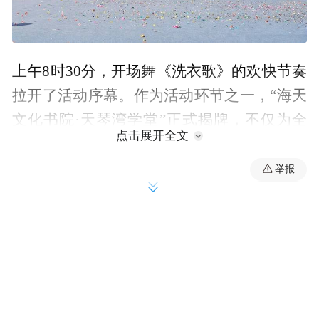
上午8时30分，开场舞《洗衣歌》的欢快节奏
拉开了活动序幕。作为活动环节之一，“海天
文化书院·天琴湾学堂”正式揭牌，不仅为全
点击展开全文
民美育普及搭建了新平台、注入了新动能，
更成为全民阅读推广的重要阵地。随后，原
举报
创舞蹈《与海同行》、经典朗诵等节目轮番
上演，嘉宾共同上台宣布嘉年华正式启幕，
主题歌舞表演紧随其后，为全天活动奏响了
精彩序曲。