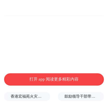
打开 app 阅读更多精彩内容
香港宏福苑火灾跨部门调查最终报告：大火或由烟头引起
鼓励领导干部带头休假之后又撤回文件，到底什么意思嘛？