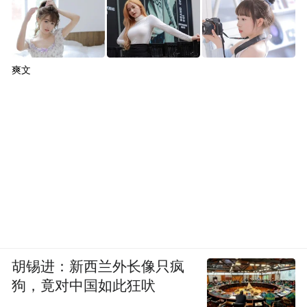
爽文
胡锡进：新西兰外长像只疯
狗，竟对中国如此狂吠