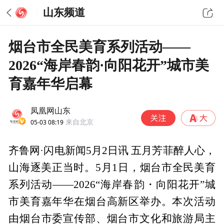
山东频道
烟台市全民美育系列活动——
2026“海岸春韵·向阳花开”城市美
育嘉年华启幕
凤凰网山东
05-03 08:19
来自北京
齐鲁网·闪电新闻5月2日讯 五月芳菲醉人心，
山海逐美正当时。5月1日，烟台市全民美育
系列活动——2026“海岸春韵・向阳花开”城
市美育嘉年华在烟台高新区举办。本次活动
由烟台市委宣传部、烟台市文化和旅游局主