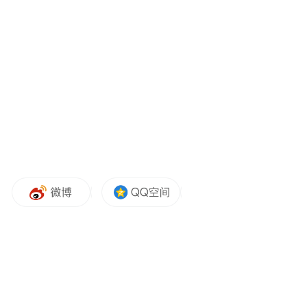
本次嘉年华舞台演出分上下两场，70余个节
目轮番登场，从经典国粹到潮流街舞，从少
儿群舞到成人独舞，从诗词朗诵到器乐演
奏，亮点纷呈，全方位展现了全民美育工作
的丰硕成果，也彰显了港城群众昂扬向上的
精神风貌。