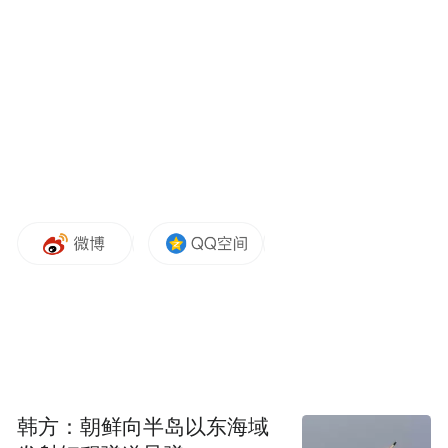
50台汕德卡TIR跨境运输车启幕新征程
韩方：朝鲜向半岛以东海域
凝心聚力再传捷报，河南市场迎来跨境运输