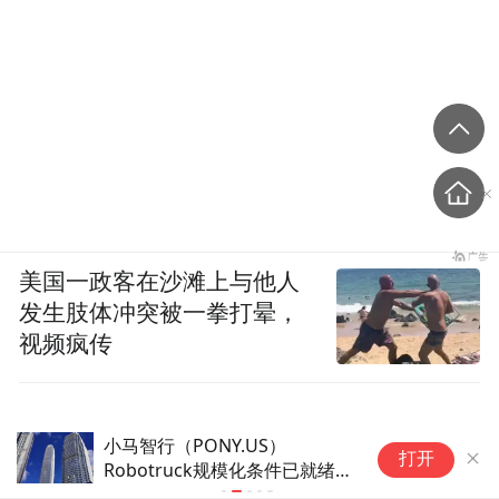
美国一政客在沙滩上与他人
发生肢体冲突被一拳打晕，
视频疯传
小马智行（PONY.US）
日
打开
Robotruck规模化条件已就绪
故
第四代重卡量产下线开启千台征