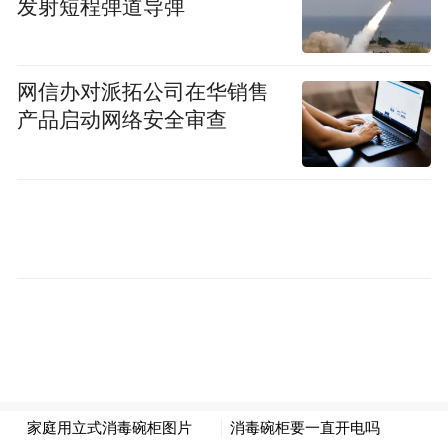
发射短程弹道导弹
新力量。2月24日，中国重汽河南分公司携手
当地经销商，举行河南首批50台中置轴TIR跨
网信办对派拓公司在华销售
境运输车批量交付仪式，这是中国重汽深耕
产品启动网络安全审查
跨境物流市场的重要成果，更是品牌高端实
力的硬核彰显。
汕德卡中置轴TIR跨境运输车精准贴合跨境物
流用户核心运营需求，以高端品质与卓越可
靠性征服客户，其专属定制的极限环境适配
配置、合规高效的装载设计，为跨境运输保
驾护航。更有覆盖亚欧的485家跨境服务站、
24小时全球服务热线跨境联保服务，彻底打
破跨境售后壁垒。