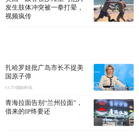
发生肢体冲突被一拳打晕，
视频疯传
扎哈罗娃批广岛市长不提美
国原子弹
CCTV国际时讯
青海拉面告别“兰州拉面”，
借来的IP终要还