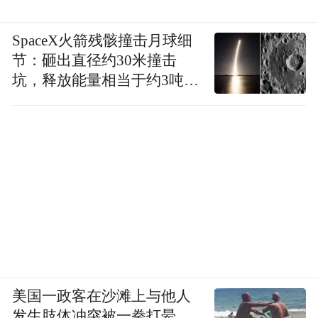
SpaceX火箭残骸撞击月球细
节：砸出直径约30米撞击
坑，释放能量相当于约3吨
TNT炸药
美国一政客在沙滩上与他人
发生肢体冲突被一拳打晕，