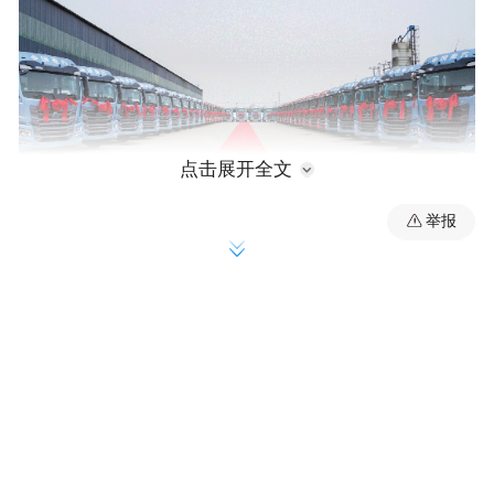
点击展开全文
举报
2月23日，60台豪沃TX燃气车正式交付山东
冠县大客户。现场车辆身披红绸、整齐列
队，这批 “节气先锋” 即刻奔赴运输一线，为
鲁西物流枢纽高质量发展注入强劲动能。
此次交付的豪沃TX燃气车搭载潍柴高热效率