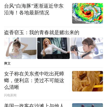
Notice: The content above (including the videos,
台风“白海豚”逐渐逼近华东
pictures and audios if any) is uploaded and posted
沿海！各地最新情况
by the user of Dafeng Hao, which is a social media
platform and merely provides information storage
space services.”
盗香窃玉：我的青春就是赌出来的
爽文
女子称在关东煮中吃出死蟑
螂，便利店：烫过不可能这
么清晰
闪电新闻
美国一政客在沙滩上与他人