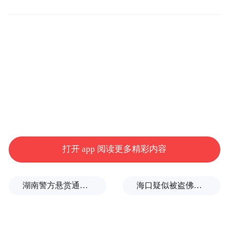
燃气发动机，热效率达54.16%，搭配专属S-
IEC燃气智控技术，百公里节气约3公斤；依
托曼技术轻量化车架与车桥优化自重，让客
户合规多拉多赚；平地板大空间驾驶室搭配
四气囊减震、900mm超宽卧铺，打造 “移动
头等舱” 驾乘体验；配备AEBS+ESC、360度
影像等安全配置，筑牢安全防线。
此外，依托中国重汽“亲人服务”体系，全国
打开 app 阅读更多精彩内容
1200余家服务站、24小时配件供应响应以及
“智慧重汽”APP的远程诊断功能，为车辆高
湖南警方悬赏通缉27岁卖淫集团主犯、39岁毒品犯罪集团主犯
海口疑似被盗佛像已搬离北京观复博物馆？馆方回应
效运营提供全生命周期保障。
豫地新章