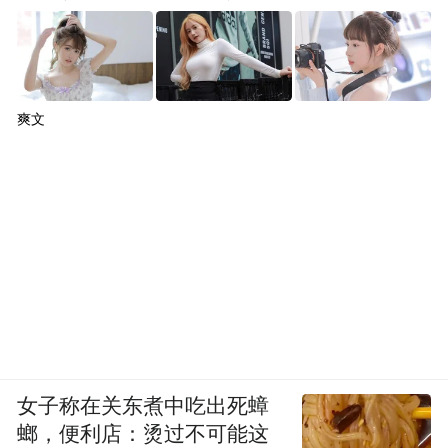
爽文
女子称在关东煮中吃出死蟑
螂，便利店：烫过不可能这