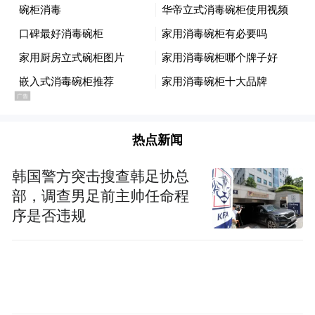
中国重汽汕德卡凭借全维度的产品与服务实
力，赢得客户高度认可。
此次中国重汽豪沃、汕德卡双品牌齐发力，
获得客户持续认可，是中国重汽产品品质、
技术实力与服务体系的最佳印证，更是 “客户
热点新闻
满意是我们的宗旨” 理念的生动践行。2026
韩国警方突击搜查韩足协总
年，中国重汽将继续凝心聚力、乘势而上，
部，调查男足前主帅任命程
助力物流行业绿色高效发展、跨境贸易互联
序是否违规
互通，以硬核实力领跑商用车市场新征程！
“特别声明：以上作品内容(包括在内的视频、图片或音
频)为凤凰网旗下自媒体平台“大风号”用户上传并发
布，本平台仅提供信息存储空间服务。