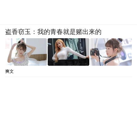
自然山川之理，山有朝揖，瀑有源流，不随
意变形，千笔万笔皆为表达物象之品格。其
作品意境或冲淡恬适，或沉郁慷慨，因时而
盗香窃玉：我的青春就是赌出来的
变，随境斟酌，越看越有味道，就像深藏多
年的老酒，愈久愈醇，可谓笔老墨厚境已
醇。这也像其为人，历经岁月沧桑，一心追
求艺术，心无旁骛，淡泊自守，真君子之风
爽文
也。