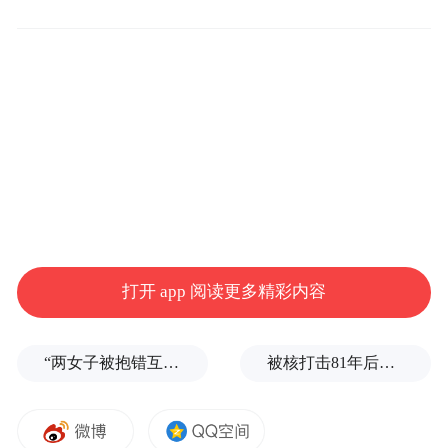
打开 app 阅读更多精彩内容
“两女子被抱错互换人生37年”一当事人沉默多日发声：我不是受益者
被核打击81年后，日本广岛废墟旁响起抗议声：拒绝拥核