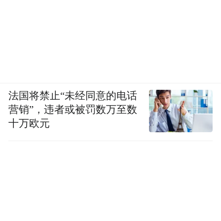
极具地域和时空特色。其作品虽以蜀地山水
风貌居多，但所绘绝不拘泥于一地一景，川
峡风光、高原松杉、南国风物、祁连风雪、
大漠驼队、海滨渔村等，无不呈现于作品之
中。其作尺幅虽小，却能表现出大境界，这
是画家远观近察、迁想妙得的结果。其点景
法国将禁止“未经同意的电话
人物、舟车帆影极具巧思，天空中一只翱翔
营销”，违者或被罚数万至数
的雄鹰、几只飞翔的小鸟，沙漠中一支若隐
十万欧元
若现的驼队，峡谷中几个拉纤的纤夫，一下
子就能把人带入特定的情境。
中国山水画以有无意境分高下，这是千百年
来的传统，也是创新发展的要旨，徐老深谙
此理。其山水画重气韵、重意境，所画符合