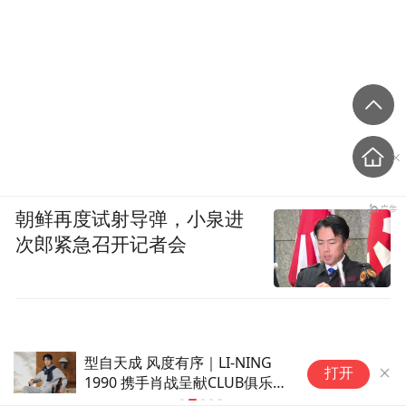
朝鲜再度试射导弹，小泉进
次郎紧急召开记者会
仰望全球高定中心开业，U8L鼎
四
打开
藏版同步上市
吗
判