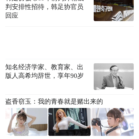
判安排性招待，韩足协官员
悟万物之生机，外师造化，中得心源。这些
回应
凝聚着徐老一生心血与汗水的画稿，至今大
都还尘封于斗室，不为外人所见。当看到他
打开的那一幅幅充满着岁月痕迹、时代气息
和地域风貌特点的写生画稿时，我不禁感
叹：“渊哉斯人，其心当为天下人所鉴。”
知名经济学家、教育家、出
版人高希均辞世，享年90岁
盗香窃玉：我的青春就是赌出来的