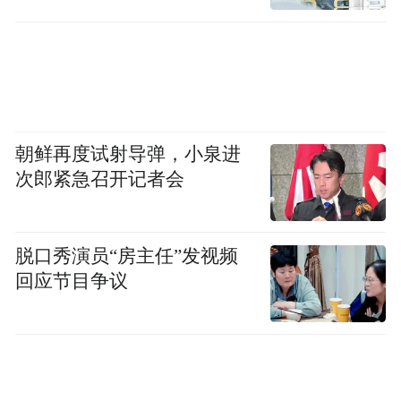
湿，尤擅积墨，层层加厚，圆浑苍润，融洽
分明。虽不似宾虹老之浓黑，却得其浑厚华
滋之内美。
朝鲜再度试射导弹，小泉进
次郎紧急召开记者会
脱口秀演员“房主任”发视频
回应节目争议
徐老的画题材广泛，面貌多样，内涵丰富，