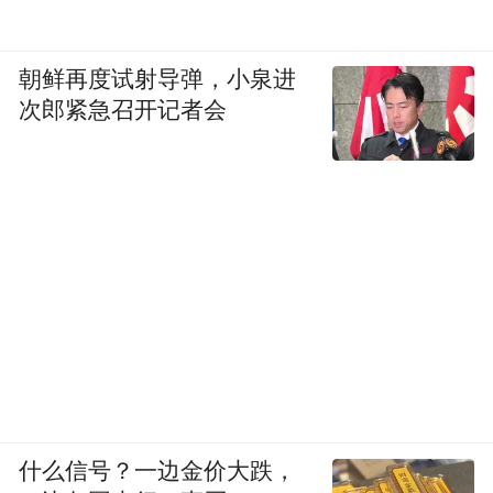
朝鲜再度试射导弹，小泉进
次郎紧急召开记者会
徐君熙先生在山水画创作上的成就，必将越
来越为世人所知。（本文作者系山东省书协
会员、临朐县政协书画院副院长。附图为徐
君熙作品）
来源：中国书画报
“特别声明：以上作品内容(包括在内的视频、图片或音
频)为凤凰网旗下自媒体平台“大风号”用户上传并发
布，本平台仅提供信息存储空间服务。
Notice: The content above (including the videos,
什么信号？一边金价大跌，
pictures and audios if any) is uploaded and posted