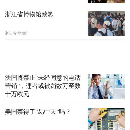
现。其作品有三个特点：一是高度凝练。其
浙江省博物馆致歉
写高山积雪纯以浓墨勾点，不事渲染，借地
为雪，笔墨极简而境界尽出，寒气逼人。其
浙江省博物馆
所绘祁连风雪、江南烟雨之景，纯以浓淡墨
勾出，笔随风舞，墨含烟润，尽显风雨四时
之态，可谓笔简意丰。二是浅绛为主，融合
重彩。其所绘坡岸树木以水墨、色彩点出，
瀑布用留白挤出，幽森浓密、奇幻之境高度
法国将禁止“未经同意的电话
营销”，违者或被罚数万至数
浓缩于尺幅，光怪陆离，创造出全新的境
十万欧元
界。三是笔老墨厚，追求画之内美。徐老的
画以书法之法写之，以深厚多变的墨法为
美国禁得了“易中天”吗？
之。用笔讲求平、留、圆、重、变，脱去甜
俗，重在骨气；用墨讲求干、黑、浓、淡、