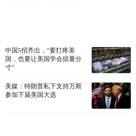
和徐老交往十多年，我深感其为人谦厚诚
朴，艺术水平高且修养全面，功力深厚。他
的身上有两样功夫特别让人佩服：
中国5招齐出，“要打疼美
一是临古功夫。这是徐老工作的内容，也为
国，也要让美国学会掂量分
他国画登堂入室、不断精进奠定了坚实的基
寸”
础。徐老长年从事于此，范宽、郭熙、王
美媒：特朗普私下支持万斯
蒙、黄公望、沈周、文徵明、石涛、“四王吴
参加下届美国大选
恽”等人的作品他都临摹过。我曾在其工作室
观赏过他临摹的宋画和元画，那泛黄的绢
纸、特有的装裱款式以及笔墨气息，几可乱
真。