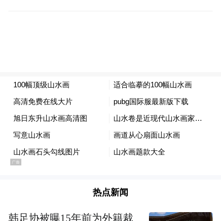
二是扎实的写生功夫。徐老从小生活在四
川，与家乡山水为伴，跑遍蜀中名山，饱游
饫看，沉醉其中。他几乎每年都去青城山、
峨眉山，一住就是一两个月，山上的道长已
成为他的好朋友。徐老的足迹远不止于川
蜀，大江南北、长城内外，南到琼岛，东至
海滨，数游黄山、匡庐、雁荡等，漂流过湘
西猛洞河，骑马于内蒙古科尔沁大草原。86
岁的他只身涉足祁连山、柴达木盆地，甚至
登上过帕米尔高原，数历险境而其心不改，
其志弥坚。91岁时，他仍到山东海阳、文登
热点新闻
等地写生。其几十年积稿数千幅，可谓倾一
生之精力，穷天地之常理，窥自然之奇妙，
韩足协被曝15年前为外籍裁