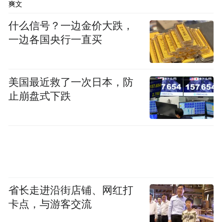
爽文
什么信号？一边金价大跌，
临古与写生这两样功夫如鸟之双翼，让徐老
一边各国央行一直买
自由翱翔于艺术的天空。临古深，故能达其
根源、得其正脉，获得自由的表达能力；写
美国最近救了一次日本，防
生多，故能得自然山川之灵气、花木鸟兽之
止崩盘式下跌
生机，不求气韵而气韵自至，不求成法而法
在其中。
徐老的画根植于传统，技法全面，无论工笔
写意还是浅绛重彩，皆能为之且气息纯正，
驾轻就熟。不管画坛如何风云变幻，他始终
省长走进沿街店铺、网红打
循着自己的内心，踏着自己的节拍，不盲目
卡点，与游客交流
跟风，不刻意求新求变，而个人面貌自然显