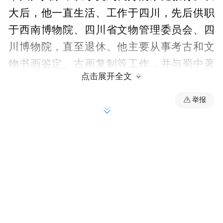
大后，他一直生活、工作于四川，先后供职
于西南博物院、四川省文物管理委员会、四
川博物院，直至退休。他主要从事考古和文
物书画鉴定、古画复制等工作，并与蜀中著
点击展开全文
名书画家岑学恭、吴一峰、赵蕴玉等长期共
事，受益良多。他的国画作品《江口》曾入
举报
选西南地区第一届国画展览，《长江猫儿
峡》曾入选全国第一届青年美展并获奖，出
版有《徐君熙国画集》《徐君熙国画选》
《四川名山》《志在凌云》等。