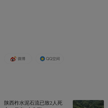
陕西柞水泥石流已致2人死