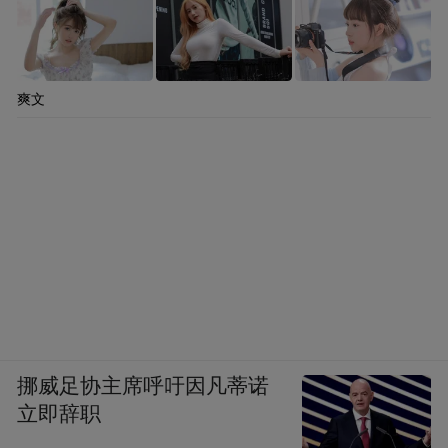
爽文
挪威足协主席呼吁因凡蒂诺
立即辞职