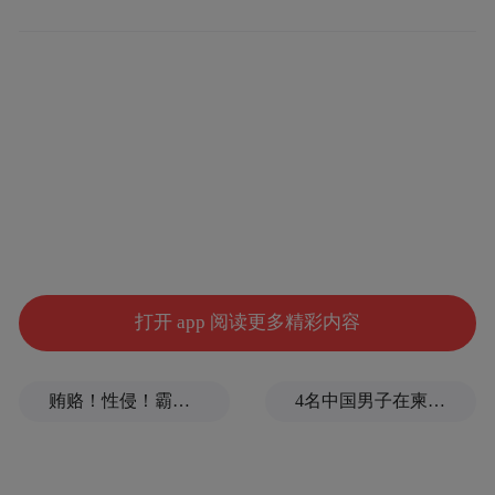
打开 app 阅读更多精彩内容
贿赂！性侵！霸凌！韩国体坛缘何丑闻不断
4名中国男子在柬埔寨杀人抛尸，被判无期