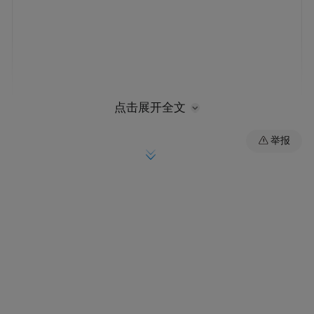
点击展开全文
今年前9个月，烟台港件杂货发运量达1194万
举报
吨，同比增长41.8%。
“特别声明：以上作品内容(包括在内的视频、图片或音
频)为凤凰网旗下自媒体平台“大风号”用户上传并发
布，本平台仅提供信息存储空间服务。
Notice: The content above (including the videos,
pictures and audios if any) is uploaded and posted
by the user of Dafeng Hao, which is a social media
platform and merely provides information storage
space services.”