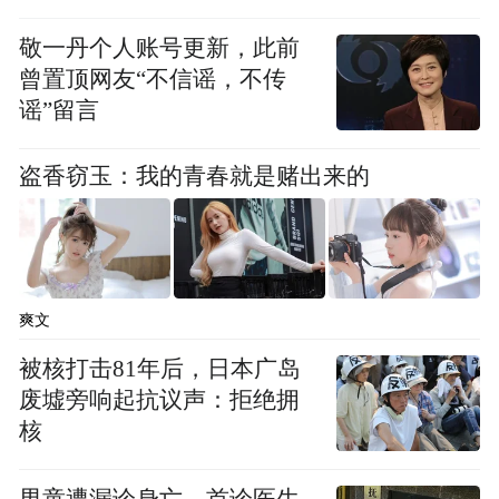
安全驾驶、文明出行，在道路交通安全管理
敬一丹个人账号更新，此前
方面，公安交管部门针对国庆假期车流高峰
曾置顶网友“不信谣，不传
谣”留言
和秋季天气特点，联合“一路多方”相关单位
开展专题研判，“一路一策”制定疏导预案。
盗香窃玉：我的青春就是赌出来的
全面排查整治临水临崖、急弯陡坡等危险路
段安全隐患，严查“三超一疲劳”、酒驾醉
驾、“飙车炸街”、农村“双违”等交通违法行
为。同时，通过24小时监测路网运行态势，
爽文
加强视频巡查和显性用警，及时指挥调度、
被核打击81年后，日本广岛
疏导拥堵、处理事故，用安全畅通换取群众
废墟旁响起抗议声：拒绝拥
的快乐旅途。
核
男童遭漏诊身亡，首诊医生