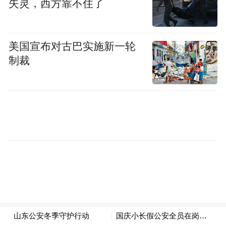
失灵，西方靠不住了
安全隐患，确保各项活动安全顺利开展。
美国宣布对古巴实施新一轮
制裁
齐鲁大地，风景秀丽、人文荟萃，八天长假
也是旅游出行的高峰。全省公安机关积极配