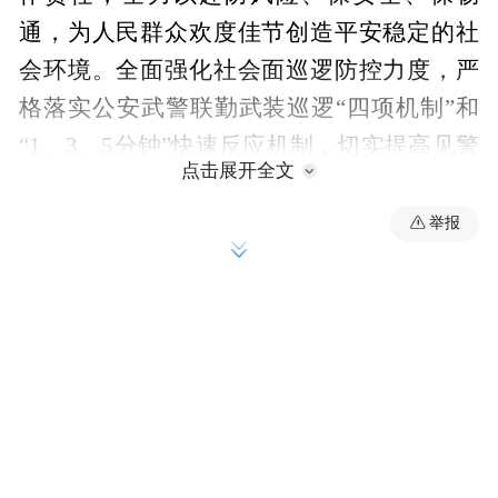
通，为人民群众欢度佳节创造平安稳定的社
会环境。全面强化社会面巡逻防控力度，严
格落实公安武警联勤武装巡逻“四项机制”和
“1、3、5分钟”快速反应机制，切实提高见警
点击展开全文
率、管事率，有效增强社会面掌控力、震慑
力。在车站、机场、码头、商圈、景区等人
举报
员密集场所，民警的身影随处可见，安全守
护无处不在。