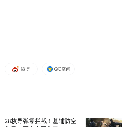
针对假期大型群众性活动增多、群众自发聚
集活跃的特点，山东公安提前介入、严格把
关，加强对活动场所的安全检查和现场秩序
维护。公安机关各级领导一线指挥，执勤民
28枚导弹零拦截！基辅防空
警明晰岗位职责，高效协作，及时排查整改