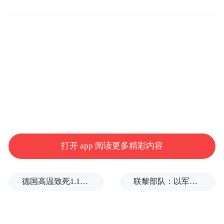
打开 app 阅读更多精彩内容
德国高温致死1.19万人，为2016年来最高纪录
联黎部队：以军单日向黎发射113枚炮弹