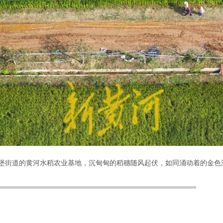
堡街道的黄河水稻农业基地，沉甸甸的稻穗随风起伏，如同涌动着的金色