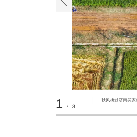
1
秋风拂过济南吴家
/
3