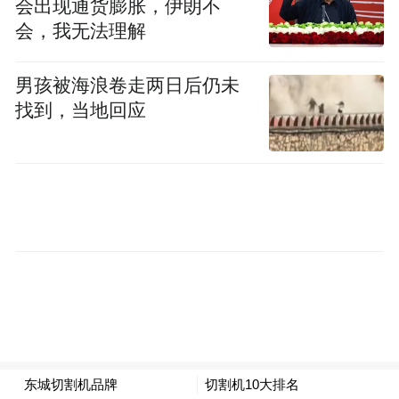
会出现通货膨胀，伊朗不
人民政府承办。(完)
会，我无法理解
“特别声明：以上作品内容(包括在内的视频、图片或音
男孩被海浪卷走两日后仍未
频)为凤凰网旗下自媒体平台“大风号”用户上传并发
找到，当地回应
布，本平台仅提供信息存储空间服务。
Notice: The content above (including the videos,
pictures and audios if any) is uploaded and posted
by the user of Dafeng Hao, which is a social media
platform and merely provides information storage
space services.”