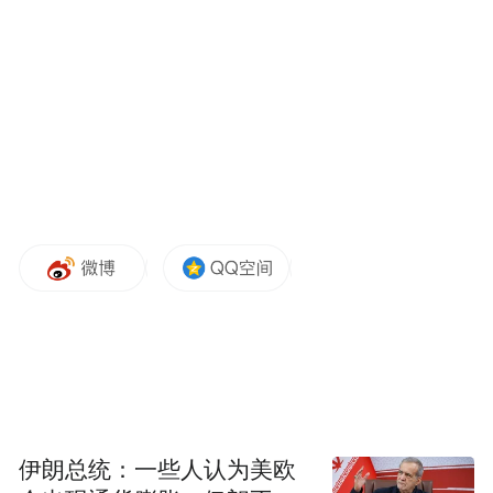
介绍称，藏书票是承载着人类知识与审美传
播的重要物质文化遗产，虽源自西方，却在
与中国传统文化的交融中焕发出新的生命
力。“阅读的风景——藏书票文化的艺术世
界”展览共展出各类藏书票630余张，以文、
书、阅读、文化为主线，系统展现了不同时
代和主题的国内外的藏书票文化。
本次活动由国家图书馆(国家古籍保护中心)、
山东省委宣传部、山东省文化和旅游厅、尼
山世界儒学中心(中国孔子基金会秘书处)、济
宁市政府主办，由孔子博物馆、山东省图书
馆(山东省古籍保护中心)、山东博物馆、中国
伊朗总统：一些人认为美欧
古籍保护协会民间收藏工作委员会、曲阜市