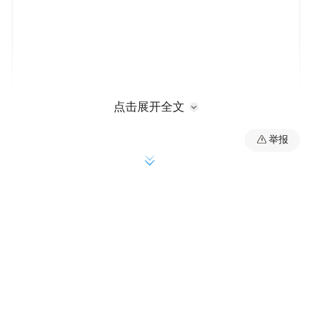
点击展开全文
国家图书馆副馆长魏崇表示，中华传统晒书
举报
系列活动开展了6年时间，截至2024年底，已
陆续覆盖全国各个省份超过100个城市，累计
开展1500余场活动，线上线下参与人数超过4
亿人次。“今年我们将以‘声流金石，纸落云
烟’为主题，以中华传统金石碑刻文化的创新
发展和对碑刻文献的踏古寻新为主要方向，
开展中华传统晒书活动。”