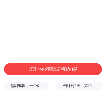
当天，“鲁壁重光：唐宋元珍贵古籍特展”与
“阅读的风景——藏书票文化的艺术世界”两
个展览开幕。
据故宫博物院研究馆员、中国美术学院博士
生导师翁连溪介绍，“鲁壁重光：唐宋元珍贵
古籍特展”汇聚孔子博物馆、山东省图书馆、
山东博物馆等多家公藏机构和私藏家的130件
珍稀典籍与文物，系统展示了公藏、私藏古
打开 app 阅读更多精彩内容
籍的精华。“‘鲁壁’不仅是展览名称，更是一
种文化的象征。‘重光’既是古代典籍的现代展
基因编辑，一个6岁女孩之死
倒计时3天！第18届影响世界华人盛典即将启幕
示，更是文化基因的当代唤醒。”上海市图书
馆研究馆员、上海师范大学特聘教授黄显功