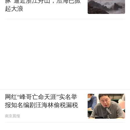
豚”逼近浙江舟山，沿海已掀
起大浪
网红“峰哥亡命天涯”实名举
报知名编剧汪海林偷税漏税
南京晨报