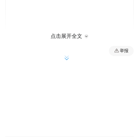
点击展开全文
举报
此前，“雨荷馆”的相关图片在网上曝光，众
多网友便已被惊艳到。14日晚，现场通过
NPC互动等形式，开启了一场充满欢乐的福
利派对，迷你版神秘雨荷也正式和大家见
面。
“雨荷馆”整体定位以“湖畔雨荷”为核心，巧
妙划分为七大主题区域——雨荷的琴囊、雨