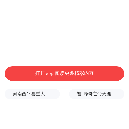
荷的物件、雨荷的妆匣等，每一处空间都围
绕雨荷的意境展开，让每一位走进这里的朋
友，都能感受到“湖光与人文共美，传统与时
代同新”的魅力。
据介绍，“雨荷馆”开放时间是每天早9点至晚
8点，夜晚会与超然楼以及湖畔雨荷同步亮
灯。
打开 app 阅读更多精彩内容
“特别声明：以上作品内容(包括在内的视频、图片或音
河南西平县重大刑案嫌疑人落网，在一片玉米地里被抓
被“峰哥亡命天涯”举报偷税漏税，《铁齿铜牙纪晓岚》编剧汪海林回应
频)为凤凰网旗下自媒体平台“大风号”用户上传并发
布，本平台仅提供信息存储空间服务。
Notice: The content above (including the videos,
pictures and audios if any) is uploaded and posted
by the user of Dafeng Hao, which is a social media