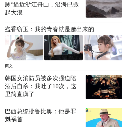
豚”逼近浙江舟山，沿海已掀
起大浪
盗香窃玉：我的青春就是赌出来的
爽文
韩国女消防员被多次强迫陪
酒后自杀：我吐了10次，这
里简直疯了
巴西总统批鲁比奥：他是罪
魁祸首