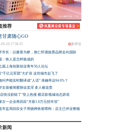
道推荐
意甘肃随心GO
0
-05-16 17:58:35
条评论
怀市长：以酱香为桥，推仁怀酒旅票品牌走向国际
题：铁人是怎样炼成的
七届上海创新创业青年50人论坛
股“千亿元军团”大扩容 这些城市起飞了
物叫声能实时翻译成“人话” 准确率达94.6%？
3岁女孩被闺蜜胁迫卖淫 多人被追责
横店快没剧组了”登上热搜 横店影视城动态辟谣
蒙古一企业再回应“月薪1.6万元招羊倌”
连市监局回应女子用烧烤铁签喂狗：店主已停业整顿
片新闻