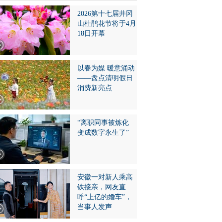
2026第十七届井冈
山杜鹃花节将于4月
18日开幕
以春为媒 暖意涌动
——盘点清明假日
消费新亮点
“离职同事被炼化
变成数字永生了”
安徽一对新人乘高
铁接亲，网友直
呼“上亿的婚车”，
当事人发声