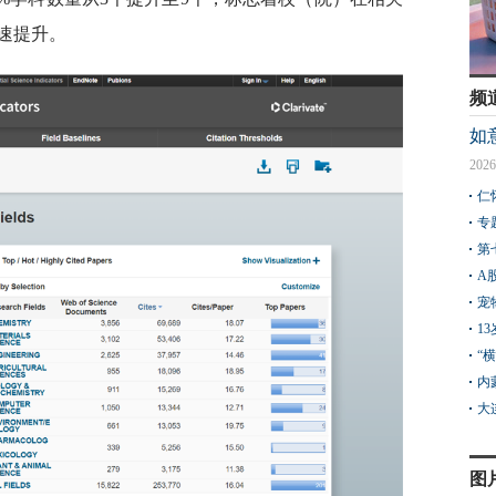
速提升。
频
如
2026
仁
专
第
A
宠
1
“
内
大
图