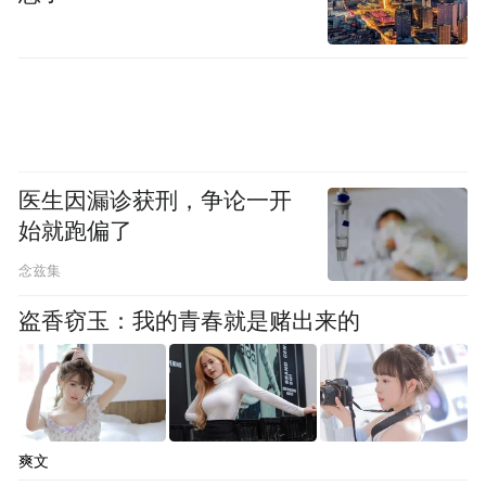
医生因漏诊获刑，争论一开
始就跑偏了
念兹集
盗香窃玉：我的青春就是赌出来的
爽文