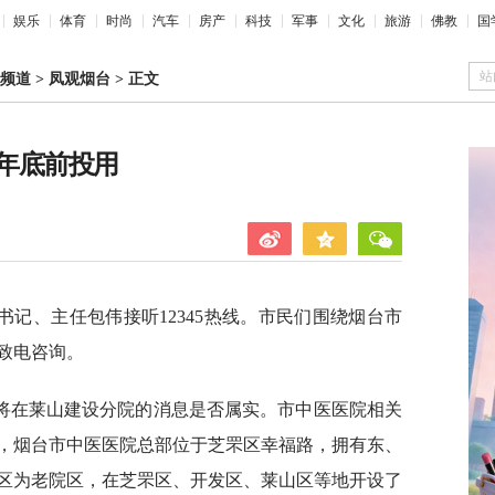
娱乐
体育
时尚
汽车
房产
科技
军事
文化
旅游
佛教
国
站
频道
>
凤观烟台
>
正文
年底前投用
记、主任包伟接听12345热线。市民们围绕烟台市
致电咨询。
将在莱山建设分院的消息是否属实。市中医医院相关
，烟台市中医医院总部位于芝罘区幸福路，拥有东、
区为老院区，在芝罘区、开发区、莱山区等地开设了