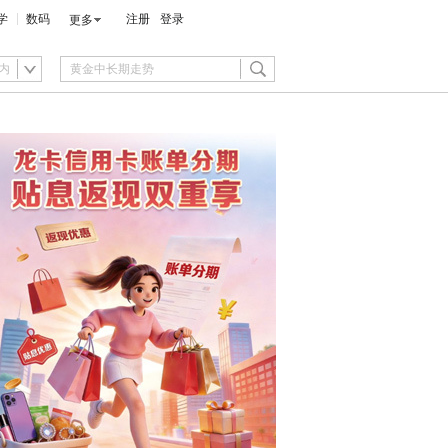
学
数码
注册
登录
更多
内