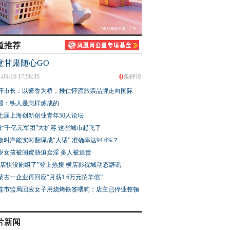
道推荐
意甘肃随心GO
0
-05-16 17:58:35
条评论
怀市长：以酱香为桥，推仁怀酒旅票品牌走向国际
题：铁人是怎样炼成的
七届上海创新创业青年50人论坛
股“千亿元军团”大扩容 这些城市起飞了
物叫声能实时翻译成“人话” 准确率达94.6%？
3岁女孩被闺蜜胁迫卖淫 多人被追责
横店快没剧组了”登上热搜 横店影视城动态辟谣
蒙古一企业再回应“月薪1.6万元招羊倌”
连市监局回应女子用烧烤铁签喂狗：店主已停业整顿
片新闻