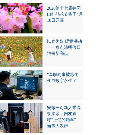
2026第十七届井冈
山杜鹃花节将于4月
18日开幕
以春为媒 暖意涌动
——盘点清明假日
消费新亮点
“离职同事被炼化
变成数字永生了”
安徽一对新人乘高
铁接亲，网友直
呼“上亿的婚车”，
当事人发声