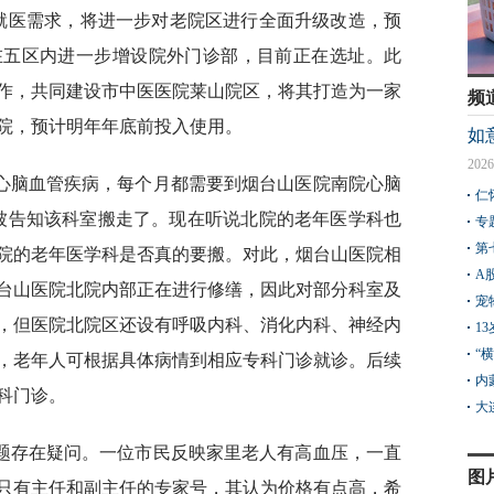
就医需求，将进一步对老院区进行全面升级改造，预
将在五区内进一步增设院外门诊部，目前正在选址。此
作，共同建设市中医医院莱山院区，将其打造为一家
频
院，预计明年年底前投入使用。
如
2026
心脑血管疾病，每个月都需要到烟台山医院南院心脑
仁
就被告知该科室搬走了。现在听说北院的老年医学科也
专
第
院的老年医学科是否真的要搬。对此，烟台山医院相
A
台山医院北院内部正在进行修缮，因此对部分科室及
宠
，但医院北院区还设有呼吸内科、消化内科、神经内
1
“
，老年人可根据具体病情到相应专科门诊就诊。后续
内
科门诊。
大
题存在疑问。一位市民反映家里老人有高血压，一直
图
只有主任和副主任的专家号，其认为价格有点高，希