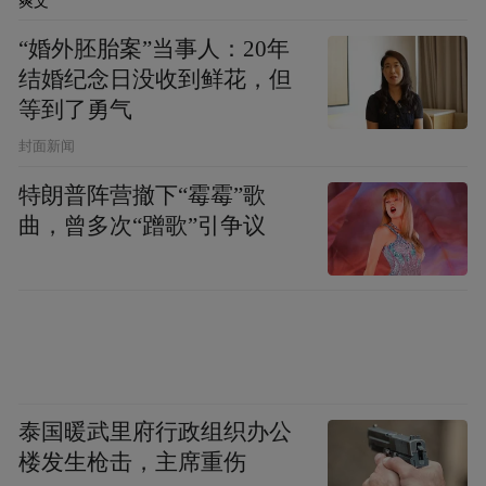
爽文
牌”，通过一个展览、一个研讨会、一本书的
“婚外胚胎案”当事人：20年
“三个一”模式，正逐步成为展示烟台文化魅
结婚纪念日没收到鲜花，但
力的一张璀璨艺术名片。“书苑奇珍”——嵇
等到了勇气
小军书法艺术研讨会暨书法作品展是“烟台籍
封面新闻
艺术名家论坛”书法类活动的完美开局，也将
特朗普阵营撤下“霉霉”歌
为活动的后续开展起到良好的示范和引领作
曲，曾多次“蹭歌”引争议
用。
泰国暖武里府行政组织办公
楼发生枪击，主席重伤