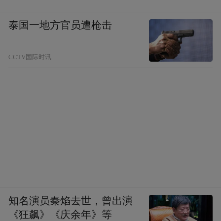
泰国一地方官员遭枪击
CCTV国际时讯
知名演员秦焰去世，曾出演
行书 非关须信联 70cm×12cm×2
《狂飙》《庆余年》等