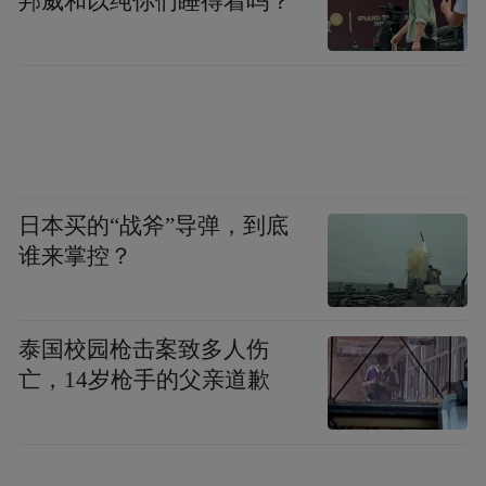
邦威和以纯你们睡得着吗？
本次活动由山东省书法家协会、中共烟台市
委宣传部、烟台市文学艺术界联合会联合主
办，烟台市文艺评论家协会、烟台市博物
馆、烟台市书法家协会共同承办，烟台金桥
集团有限公司协办。展览将持续至9月16日。
部分展览作品赏析
日本买的“战斧”导弹，到底
谁来掌控？
“书苑奇珍”——嵇小军书法作品展
泰国校园枪击案致多人伤
亡，14岁枪手的父亲道歉