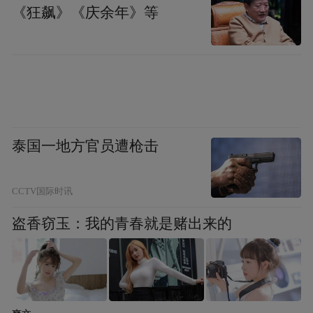
《狂飙》《庆余年》等
泰国一地方官员遭枪击
宫志刚在致辞中表示，近年来，烟台市委、
市政府高度重视宣传文化工作，不断将文化
CCTV国际时讯
文艺融入城市发展的内涵，以文化注入城市
盗香窃玉：我的青春就是赌出来的
前行的力量，城市知名度、影响力和美誉度
显著提升，尤其注重以大活动、大平台寻求
大影响。“烟台籍艺术名家论坛”是烟台市文
联倾力打造的我市文艺领域的一块“金字招