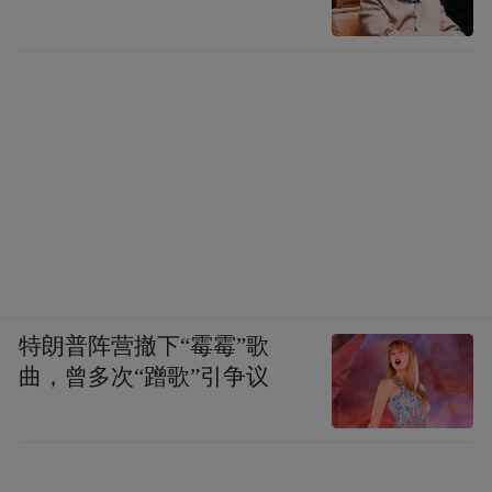
特朗普阵营撤下“霉霉”歌
曲，曾多次“蹭歌”引争议