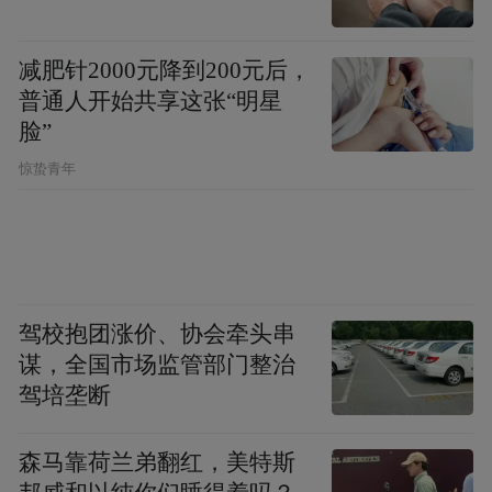
减肥针2000元降到200元后，
普通人开始共享这张“明星
脸”
开幕式后，举办了“书苑奇珍”——嵇小军书
惊蛰青年
法艺术研讨会。与会领导、专家及嘉宾围绕
本次展览作品的艺术特色、风格演变、探索
路径、学术价值进行了深入探讨与交流。嵇
小军在研讨会上致答谢词，宁兰智主持研讨
会。
驾校抱团涨价、协会牵头串
谋，全国市场监管部门整治
本次展览集中展出嵇小军近年精心创作的书
驾培垄断
法作品45件。
森马靠荷兰弟翻红，美特斯