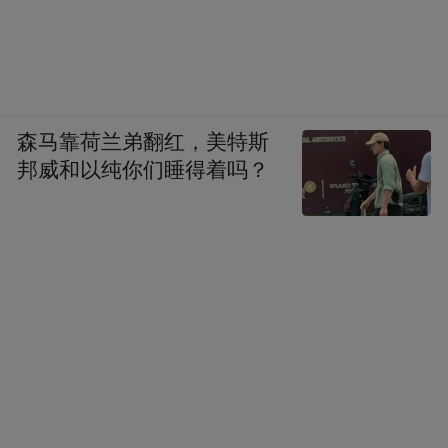
森马靠荷兰弟翻红，美特斯
邦威和以纯你们睡得着吗？