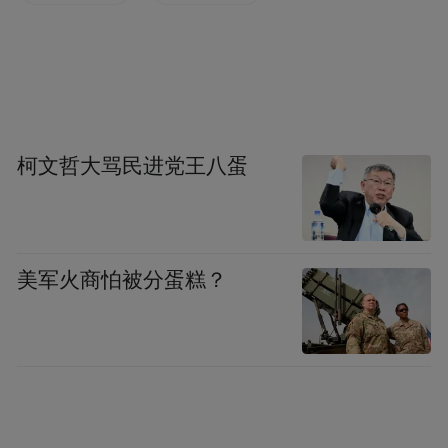
柯文哲大骂民进党王八蛋
美军火商怕被分蛋糕？
王瑞谈到，嵇小军先生立足继承和弘扬中华
优秀传统文化，数十年临池习书，焚膏继
晷，寒暑不辍，在传承中探索书法艺术发展
的新路径，彰显新时代山东书法家的精神风
貌与齐鲁书风的恢宏气象。他精研草书，兼