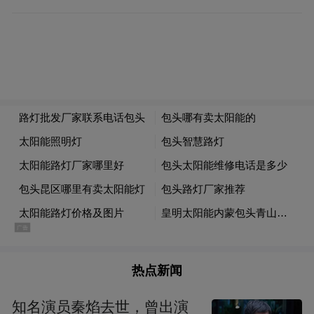
善诸体，在书法的多元探索中既彰显了“笔墨
当随时代”的审美自觉，又体现了“以古人之
规矩，开自己之生面”的创作智慧，作品气势
恢宏、入古出新、奇崛多变、意趣盎然。真
诚希望嵇小军先生从人民的伟大创造中汲取
新的力量和灵感，在时代的沃土中深耕细
作，以更多立得住、传得开、留得下的精品
力作，为中国式现代化山东建设贡献书法力
量。
热点新闻
知名演员秦焰去世，曾出演