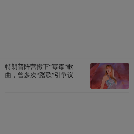
特朗普阵营撤下“霉霉”歌
曲，曾多次“蹭歌”引争议
行草书 朱耷题记 15cm×8cm