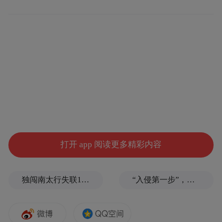
打开 app 阅读更多精彩内容
开幕式上，宫志刚、王瑞先后致辞，马述
兴、吕波共同为展览启幕，宋作新主持开幕
式。
独闯南太行失联14天的女子已确认遇难，遗体在悬崖被找到
“入侵第一步”，与特朗普关系密切美企被曝强闯格陵兰岛