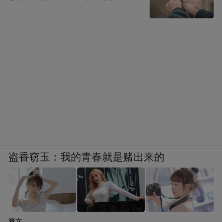
行草 张衡《归田赋》34cm×276cm
来源：山东书法家协会
盗香窃玉：我的青春就是赌出来的
“特别声明：以上作品内容(包括在内的视频、图片或音
频)为凤凰网旗下自媒体平台“大风号”用户上传并发
布，本平台仅提供信息存储空间服务。
Notice: The content above (including the videos,
pictures and audios if any) is uploaded and posted
by the user of Dafeng Hao, which is a social media
爽文