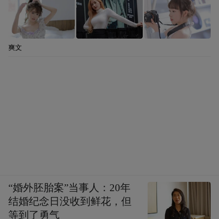
29cm×17cm
爽文
行书 临米芾《复官帖》 23cm×42cm
“婚外胚胎案”当事人：20年
结婚纪念日没收到鲜花，但
等到了勇气