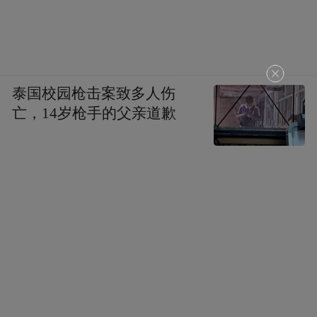
草书 临祝枝山草书杜甫诗《诸将五首其三》
28cm×70cm
泰国校园枪击案致多人伤
亡，14岁枪手的父亲道歉