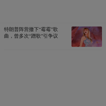
特朗普阵营撤下“霉霉”歌
曲，曾多次“蹭歌”引争议