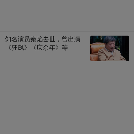
知名演员秦焰去世，曾出演
行书 拟郑板桥题跋一则 17cm×45cm
《狂飙》《庆余年》等