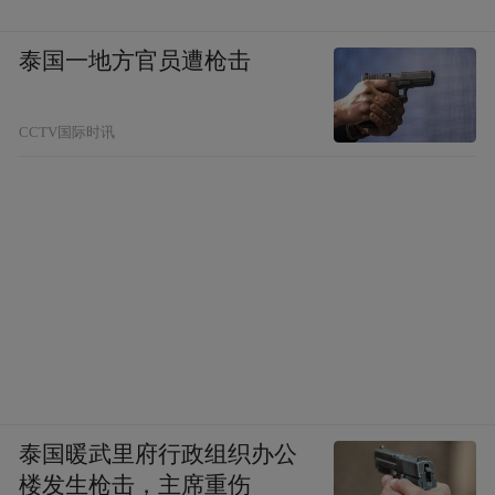
泰国一地方官员遭枪击
书画 拟朱耷《花鸟画》 25cm×60cm
CCTV国际时讯
泰国暖武里府行政组织办公
草书 文天祥《木鸡集序》30cm×58cm
楼发生枪击，主席重伤