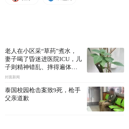
老人在小区采“草药”煮水，
妻子喝了昏迷进医院ICU，儿
子则精神错乱、摔得遍体鳞
伤
封面新闻
泰国校园枪击案致9死，枪手
父亲道歉