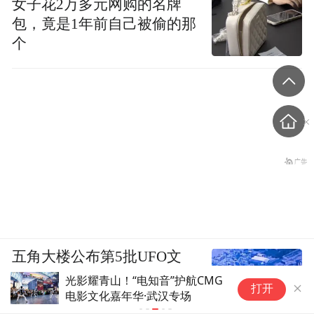
女子花2万多元网购的名牌
包，竟是1年前自己被偷的那
个
五角大楼公布第5批UFO文
件，包括中东地区上空球体
光影耀青山！“电知音”护航CMG
国
打开
电影文化嘉年华·武汉专场
武
有关视频