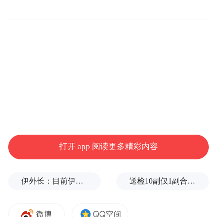
打开 app 阅读更多精彩内容
伊外长：目前伊朗与美国之间没有进行任何谈判
送检10副仅1副合格！央视曝光：劣质太阳镜成“伤眼镜”