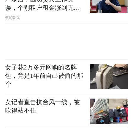
误，个别租户租金涨到无法
想象
蓝鲸新闻
女子花2万多元网购的名牌
包，竟是1年前自己被偷的那
个
女记者直击抗台风一线，被
吹得站不住