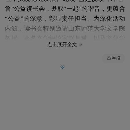
鲁”公益读书会，既取“一起”的谐音，更蕴含
“公益”的深意，彰显责任担当。为深化活动
内涵，读书会特别邀请山东师范大学文学院
教授、著名文学评论家赵月斌，以及文化学
点击展开全文
者、山东大众阅读研究院院长刘国胜担任主
讲嘉宾。赵月斌教授以张炜的经典作品《去
举报
老万玉家》为例，剖析文学作品中的人文关
怀与社会思考，引导观众感受阅读对心灵的
滋养。刘国胜则从方法论角度出发，分享
《先正读书诀》及古今中外名人的读书智
慧，探讨如何通过高效阅读提升认知能力与
人生境界。两位专家的精彩分享，为现场观
众带来了一场思想盛宴。