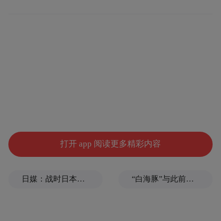
打开 app 阅读更多精彩内容
日媒：战时日本多所大学进行输血人体实验，向患者注射动物血
“白海豚”与此前登陆浙江的“巴威”有何异同？