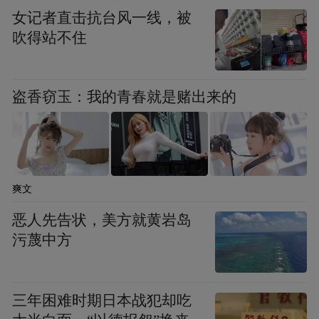
本次读书会以阅读为纽带，搭建起文化与公
女记者直击抗台风一线，被
吹得站不住
益的桥梁，不仅增添了文化韵味，更展现了
金融机构在推动全民阅读、建设书香社会中
的责任担当。未来，齐鲁银行将继续秉持金
盗香窃玉：我的青春就是赌出来的
融报国之志，以金融之力赋能社会进步，与
客户、员工和社会各界携手，让金融更有温
度，让城市更具书香。
爽文
“特别声明：以上作品内容(包括在内的视频、图片或音
恶人先告状，美方就黄岩岛
频)为凤凰网旗下自媒体平台“大风号”用户上传并发
污蔑中方
布，本平台仅提供信息存储空间服务。
Notice: The content above (including the videos,
pictures and audios if any) is uploaded and posted
by the user of Dafeng Hao, which is a social media
三年困难时期日本战犯却吃
platform and merely provides information storage