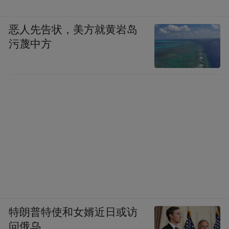
恶人先告状，美方就黄岩岛
污蔑中方
特朗普特使和女婿近日或访
问俄乌