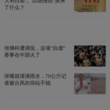
space services.”
大米白面，“以德报怨”换来
了什么？
张继科遭调侃，这项“自虐”
赛事在中国火了
张嘴就灌满雨水，70公斤记
者被台风吹得站不稳