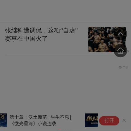
张继科遭调侃，这项“自虐”
赛事在中国火了
第十三章：出海初航 · 爱无疆
第
打开
界|《微光星河》小说连载
光