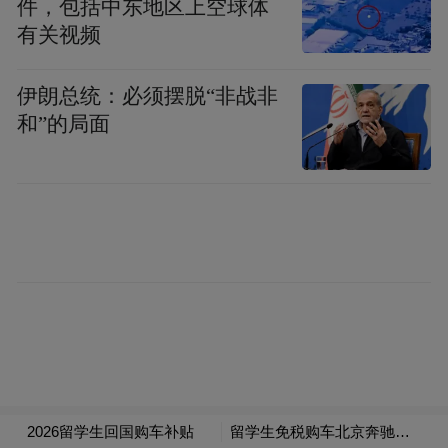
件，包括中东地区上空球体
阅读的力量不仅在于知识的积累，更在于实
有关视频
践的转化。活动中，齐鲁银行员工代表结合
自身经历，分享了阅读如何影响他们的职业
伊朗总统：必须摆脱“非战非
发展和人生思考。从金融专业书籍到经典文
和”的局面
学作品，从管理哲学到生活随笔，他们的故
事生动展现了阅读对金融从业者的深远影
响。这些真实而温暖的分享，赢得了现场观
众的共鸣。活动还特别设置“击鼓传书”趣味
环节，参与者通过朗读经典段落传递书香，
在轻松愉快的氛围中感受阅读的乐趣。
为了体现公益的属性，齐鲁银行特别购置了
济南星神特殊儿童关爱中心的画作摆台，赠
予客户和员工代表，通过这一份实实在在的