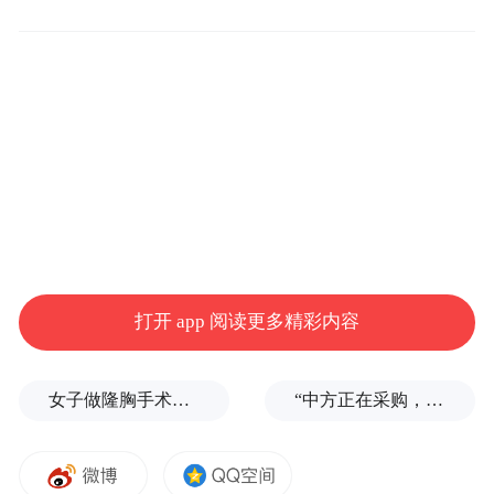
作者：山东艺术学院23级本科生张惠雅
指导教师：沈颖
在当代装置艺术与雕塑的交叉地带，阳新的
“永远”系列雕塑作品如同不断生长的晶体结
构，以其独特的物质性叙事悄然重构着人们
对时空维度的感知认知框架。本文将从作者
创作观念、“永远-6号”的本体解析以及“永远”
打开 app 阅读更多精彩内容
系列作品的互文网络三个维度，揭示阳新作
品中的物质诗学。当雕塑刀尖触碰到青岩的
女子做隆胸手术全麻后被告知暂停，记者采访时又发现其他违规问题
“中方正在采购，令人鼓舞！”
瞬间，时间开始以两种相位的节律同时震
颤。在雕塑家阳新的“量子化物质剧场”里，