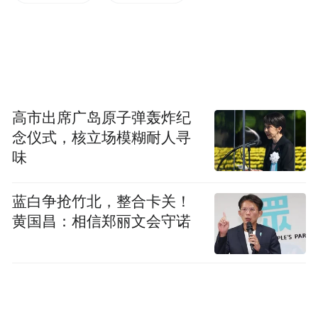
“永远-6号”如多维时空叠加态，将理论化为
可触物质。这位跨界雕塑家，用多年打造的
“永远”系列，既解构雕塑本体，又质询数字
时代存在本质。当传统雕塑还在对抗重力，
阳新已带我们穿越物质屏障，在微观结构中
高市出席广岛原子弹轰炸纪
见证永恒的自我更新。
念仪式，核立场模糊耐人寻
味
一、凿刻时空的炼金术士：阳新的创作观
蓝白争抢竹北，整合卡关！
阳新，中国当代先锋艺术家，作为数字时代
黄国昌：相信郑丽文会守诺
物质诗学的开拓者，他以“永远”系列重构雕
塑的时空语法，将传统手工雕刻、石质研究
与生态哲学融入作品，形成了个人特点显著
的超现实主义风格。