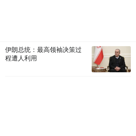
在当今这个科技飞速发展的时代，阳新的“永
远”系列作品提醒着我们，艺术不仅仅是美的
表达，更是对人类存在、宇宙奥秘的探索。
他的作品让我们在欣赏美的同时，也能引发
对生命、时间、文化等问题的深入思考。这
伊朗总统：最高领袖决策过
种思考是永恒的，就像他的作品所传达的那
程遭人利用
样，永恒并非是一个静止的概念，而是一个
不断进行、不断演变的过程。
“永远-6号”作为优秀作品在山东美术馆“人智
时代”双年展中被展出，其创作内涵肯定也紧
贴展览的核心内涵：双年展探讨新技术对当
下艺术实践、社会生活的影响，艺术也是生
活图景的一部分，续写着时代的篇章。阳新