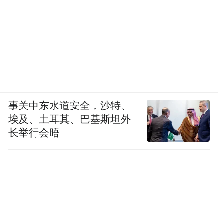
组合，通过光线在不同材料中不同的折射度
共同构建了一个宏大的艺术概念，使作品在
视觉和内涵上都更加丰富和深刻。
3.2 空间叙事的元素选择
阳新试图用这种格式建构一个天梯一般的精
事关中东水道安全，沙特、
神通道，同时，在雕塑引申出的肉身定位
埃及、土耳其、巴基斯坦外
长举行会晤
中，他不断重构肉身的时空积层将不同的时
间和空间叠压成一个具有精神隐喻的立体形
象，他将此种方式称作“多重永远”。[2]塔身
上有许多人造的空间和遗迹，既保留了中国
传统佛龛造像的传统风格特点，也吸纳了部
分古希腊罗马柱式、埃及金字塔等西方古建