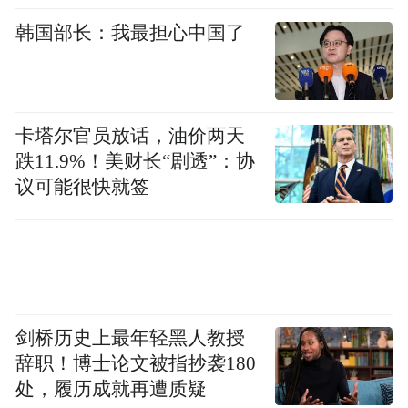
场与佛对话、与自我对话的心灵之旅。在创
韩国部长：我最担心中国了
作中，他试图通过自己的双手，将佛法的精
神融入到每一刀、每一凿之中，让观者在欣
赏作品的同时，也能感受到一种内心的宁静
与平和。
卡塔尔官员放话，油价两天
跌11.9%！美财长“剧透”：协
在“永远”系列中，阳新以独特的视角和表现
议可能很快就签
手法，探讨了时间与空间、永恒与瞬息的关
系。他的作品中，既有对传统文化的传承与
致敬，也有对现代社会的反思。他以石为媒
介，传达出一种对人类命运的关怀和对自然
生态的敬畏。
剑桥历史上最年轻黑人教授
辞职！博士论文被指抄袭180
二、《永远-6号》的本体解剖：物质诗学的
处，履历成就再遭质疑