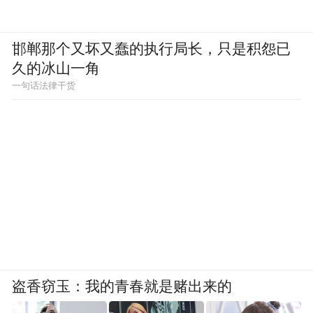
的作品在技术与人文的交织中，展现出独特
的艺术魅力。他以物质为载体，通过精湛的
邯郸那个又坏又蠢的执行局长，只是积怨已
技艺和深刻的思考，将时间、空间、文化等
久的冰山一角
一句话法律干货
元素融合在一起，创造出一个个充满诗意和
哲理的艺术世界。
“永远”系列作品，尤其是《永远-6号》，以
其独特的物质诗学，为我们打开了一扇通往
艺术与哲学殿堂的大门。在这个充满变化和
挑战的时代，让我们跟随阳新的艺术脚步，
继续探索永恒的奥秘，感受艺术的无穷魅
力。
盗香窃玉：我的青春就是赌出来的
（特约编辑：李豆）