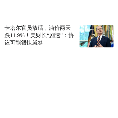
卡塔尔官员放话，油价两天
跌11.9%！美财长“剧透”：协
议可能很快就签
图 5阳新 永远-17号 杂色石
阳新在作品的创作中并不排斥机器切割、数
字建模、3d打印，但他更喜欢那些铁家伙，
生锈的铁凿子、把手已经卷了边的铁刀、并
不十分板正的铁钎子，朴实粗陋的造型，憨
厚又纯粹。他喜欢那些经由一锤一锤，一刀