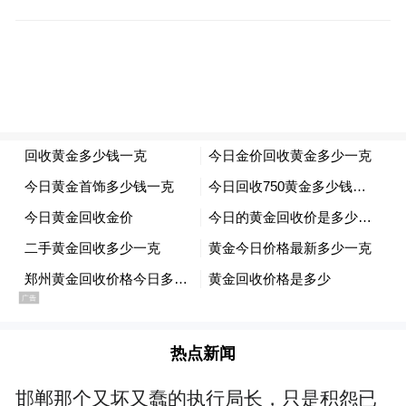
阳新生长于湖南衡阳的一个小山村，祖辈都
是木匠，锯木料、刨木头的声音和洗不去的
木料漆料味道构成了他童年记忆中深刻的背
景音。[1]那“吱呀吱呀”的声响，如同时间的
低语，在他幼小的心灵里种下了对工艺美学
的最初感知。爱好使然，阳新从2013年开始
研究古代造像，2020年开始从事雕塑创作，
这一年，对阳新而言，既是时间的沉淀，也
是艺术生命的觉醒。此后，阳新去曲阳学习
传统雕刻，这不仅为他的雕塑研究奠定了理
论基础，也使他对石雕有了更深的认识。
热点新闻
邯郸那个又坏又蠢的执行局长，只是积怨已