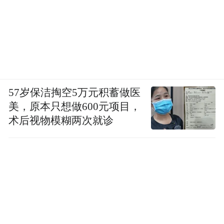
这个系列的作品几乎都是堆叠而成的雕塑形
态，由多节石块叠加垒砌，每一节既是一个
独立形态，又保持了一个统一的外在形象。
作者将路边随处可见的被风化被腐蚀的自然
石块作为创作的原始载体，将带有孔洞的石
57岁保洁掏空5万元积蓄做医
头看作宇宙形态的外显，通过佛塔的形式
美，原本只想做600元项目，
感，构建出一个没有终点的塔型雕塑。这些
术后视物模糊两次就诊
看似平凡的石头，在他手中被赋予了新的生
命和意义。
值得一提的是，这件作品与3D艺术家Clinton
Jones发起的第八届全球渲染大赛《无尽天
梯》中的作品有着异曲同工之妙，虽然表现