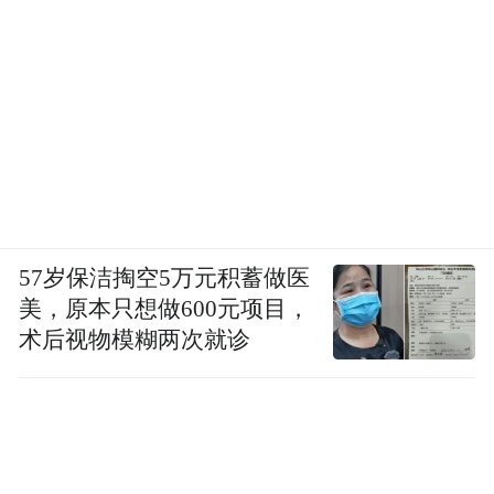
解码。
四、永恒作为未完成的进行时
史铁生曾在《我与地坛》中写道：“现在是将
来的过去，现在是过去的将来，将来是将来
的现在。”这句话恰似一把精妙的钥匙，开启
了对时间流转与存在本质的深刻思索之门。
57岁保洁掏空5万元积蓄做医
时间，这一无形却又无处不在的维度，它以
美，原本只想做600元项目，
一种隐秘而强大的力量，塑造着世间万物的
术后视物模糊两次就诊
形态与意义。过去、现在与未来，并非孤立
静止的片段，而是相互交织、彼此渗透的动
态整体。