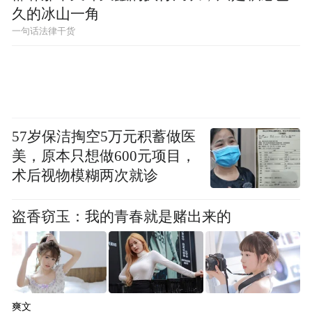
久的冰山一角
一句话法律干货
57岁保洁掏空5万元积蓄做医
美，原本只想做600元项目，
图 1阳新在济南工作室
术后视物模糊两次就诊
阳新作为一个佛造像研究者，他对于修行的
盗香窃玉：我的青春就是赌出来的
认知决定了他在雕塑创作中的上限，在他看
来，佛造像不仅仅是一种艺术形式，更是一
种修行的方式。每一尊佛像都蕴含着佛法的
智慧和慈悲，雕刻佛衣、佛头的过程就是一
爽文