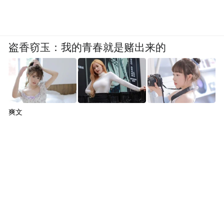
形式不同，但都在探讨无限时空的主题，都
在用各自的方式表达对时空的认知与遐想。
从阳新的实体雕塑，到大赛中的动画作品，
盗香窃玉：我的青春就是赌出来的
都以其独特的艺术语言，触动着观者的心
灵，引发着对生命、时间和宇宙的深刻思
考。正如渲染大赛所展现的那样，无论是实
体的雕塑还是虚拟的动画，艺术的力量在于
爽文
它能够以独特的方式触动人心，引领我们超
越现实的师傅，进入一个充满无限可能性的
想象空间。阳新的“永远-6号”只是这样一件
作品，他以静默而坚韧的姿态，诉说着关于
时间、空间与人类文明的永恒故事，邀请每
一位观者共同踏上这场心灵的探索之旅。