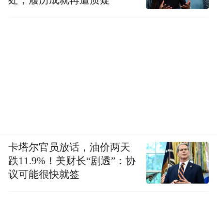
处，履历成就再遭质疑
作思路狭窄的问题。创作者可以将更多精力
投入到艺术构思和表现形式上，而不是被石
材的特性所左右。
从主观艺术追求来看，阳新创作“永远”系列
作品的形式本身蕴含着深刻内涵。这一系列
作品旨在通过不同个体汇集成一个统一叙事
的概念，不同元素的堆积象征着时间和空间
的不断叠加。不同材料的选择正是为了实现
这一艺术目标。例如，汉白玉的温润洁白可
卡塔尔官员放话，油价两天
跌11.9%！美财长“剧透”：协
能代表着纯净与永恒，水晶的晶莹剔透可能
议可能很快就签
象征着灵动与神秘，杂色石的斑驳纹理可能
蕴含着岁月的沧桑，青石的沉稳质朴可能寓
意着坚韧与坚守。这些不同特性的材料相互