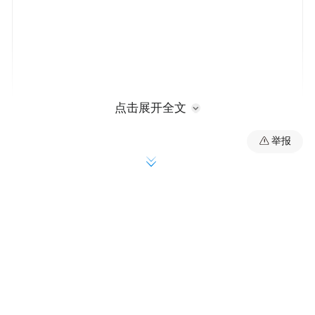
点击展开全文
第三届济南国际双年展的主题为“人智时
举报
代”，旨在探讨新技术对当下艺术实践以及对
社会、生活的影响，展出作品类型涵盖绘
画、雕塑、装置、数字影像、大地艺术、表
演艺术、新媒体艺术等多种形式。
论阳新“永远”系列中的物质诗学
——以《永远-6号》为中心