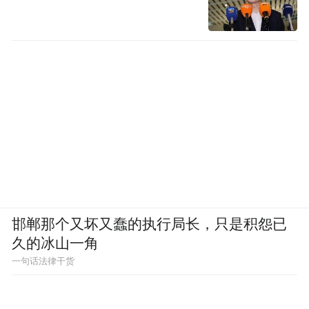
最终，当我们站在“永远-6号”面前，不仅是
在欣赏一件艺术品，更是在与一位跨越时空
的智者对话，感受着他对生命、宇宙以及存
在本质的深刻洞察。这样的作品，无疑是对
人类智慧与创造了的最高致敬，也是对未来
时代无尽想象与探索的鼓舞和启示。
三、系列作品的互文网络：永恒命题的变奏
曲
邯郸那个又坏又蠢的执行局长，只是积怨已
久的冰山一角
阳新将“永远”系列做成塔型雕塑，他指出：
一句话法律干货
“各个文明都有这种建筑，埃及的方尖碑，北
魏时期山西的一些佛塔。我可以强调叠加