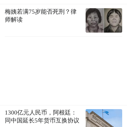
梅姨若满75岁能否死刑？律
师解读
图 4阳新 永远-6号局部 青石
1300亿元人民币，阿根廷：
因此，阳新的“永远-6号”不仅是一座静默的
同中国延长5年货币互换协议