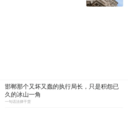
雕塑，它是跨越时空界限的使者，是链接过
去与未来、东方与西方的桥梁。在这个由 青
石堆砌而成的艺术世界里，每一块石头都承
载着对宇宙、时间、文化的深刻洞察与无限
遐想。它让我们在凝视中感受到时间的流动
与空间的延展，激发我们对生命本质的追问
与对宇宙奥秘的探索。
除了对遗迹元素的吸收，创作者还在永远-17
邯郸那个又坏又蠢的执行局长，只是积怨已
号和永远-18号中特别嵌入手工锻造的铁吊
久的冰山一角
锥，以铁丝或铜线悬垂于作品内部。这一设
一句话法律干货
计既呼应了传统工艺的粗粝质感，又通过金
属的氧化过程赋予作品动态的生命力——表
面斑驳的锈迹与垂坠的线条，成为时间与重