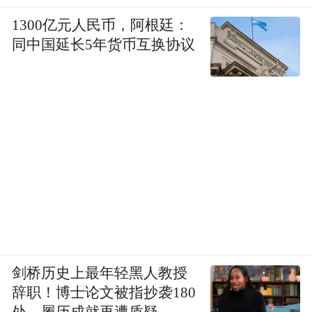
的材料进行创作——如汉白玉、水晶、杂色
石、青石等。可能此时读者会不禁发问阳新
1300亿元人民币，阿根廷：
同中国延长5年货币互换协议
在此前的创作中不是推翻了这种呈现方式
吗？
对于这个问题我的理解是：这一转变看似与
开脸创作初期的构想相悖，实则是基于对雕
塑创作本质和艺术表达需求的深刻理解。
从客观条件来看，塔型雕塑相较于开脸创
作，对石质的要求更低。路边随处可见的风
化、腐蚀自然石块都能成为创作载体。这种
对石质要求的放宽，为创作提供了更广阔的
剑桥历史上最年轻黑人教授
辞职！博士论文被指抄袭180
材料选择空间，避免了因石材限制而导致创