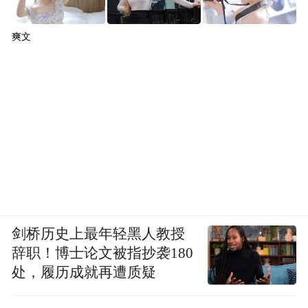
千年佛光，而多立克氏石柱缝隙中的光影游
爽文
戏暗喻古希腊建筑与东方石窟在时间维度上
的对话。实则是在方尖碑的几何结构中植入
“空间褶皱”，使不同文化符号在垂直与水平
维度上交织，将时空压缩在雕塑完成的这一
瞬间。
这种创作策略，实质上是对“永恒性”的重塑
——通过将瞬间的雕琢动作凝固为永恒，将
物理空间压缩为精神场域，阳新让作品成为
剑桥历史上最年轻黑人教授
承载时间与文化的容器。正如铁吊锥的锈迹
辞职！博士论文被指抄袭180
记录着空气的流动，雕塑的每一处手工痕迹
处，履历成就再遭质疑
都成为文明对话的密码，等待观者在凝视中