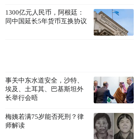
量子演绎
1300亿元人民币，阿根廷：
同中国延长5年货币互换协议
阳新的“永远-6号”是从永远系列中挑选的一
件青石材质的雕塑作品，这件尺寸为
30*30*180的作品不仅给观者带来视觉上的
享受，更体现出作者对时间与空间的深刻理
解。
事关中东水道安全，沙特、
埃及、土耳其、巴基斯坦外
长举行会晤
梅姨若满75岁能否死刑？律
师解读