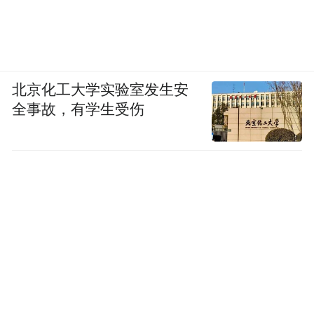
文化的生动注脚。
但这样的构想会造成两部分问题，一方面是
各地岩石的特性难以满足开凿要求——不同
北京化工大学实验室发生安
地区的岩石在硬度、纹理、色泽等方面存在
全事故，有学生受伤
差异，要找到完全契合特定地区样式开凿需
求的石材并非易事；另一方面，这种构想容
易使作者陷入小框架中——当创作者被限定
在特定的石质与地区样式对应关系里，创作
思路可能会受到束缚，难以突破传统模式的
限制，导致作品缺乏创新性和多样性。
但纵观“永远”系列发展，作者仍采纳了不同