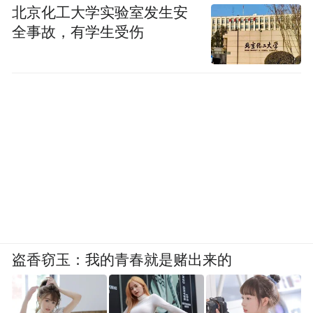
一刀用心经营出来的物件，带有某种性情的
北京化工大学实验室发生安
全事故，有学生受伤
印迹，每一处转折，每一条弧线，每一小片
凸凹，毫厘之间有万千魂魄在集散。[3]这种
“未完成感”恰似古代工匠在洞窟开凿时留下
的凿痕，既是对技艺的致敬，也是对时间维
度的显影。铁吊锥的魅力也在于其“不完美”
的肌理：手工锻打留下的锤印、氧化腐蚀的
金属表面，乃至悬挂时微妙的晃动，共同构
建出一种“被时间塑造”的质感。这些元素如
同凝固的时空切片，让观者得以窥见物质在
重力与时间共同作用下的缓慢蜕变。
盗香窃玉：我的青春就是赌出来的
“永远”看似是创作了一系列围观的小世界
——窟门洒下的阳光让人联想到云冈石窟的