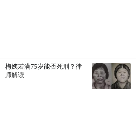
感，每一节都有一些文明的痕迹，也是多文
明相融合的一些概念。”阳新创作的塔型雕塑
无疑是将这种形式视为了一种文化符号的象
征，具有纪念碑式的隐喻。
3.1 材料演化的时间晶体
梅姨若满75岁能否死刑？律
阳新在过去的开脸创作初期秉持着让石质与
师解读
地区样式统一的理念，譬如山西样式用砂
岩，青州样式用山东石灰岩，邺城样式用曲
阳汉白玉。这一构想从理论层面看，具有高
度的文化内涵与地域特色融合的潜力，试图
通过石质这一物质载体，将不同地区的艺术
风格以具象形式呈现，使雕塑作品成为地域