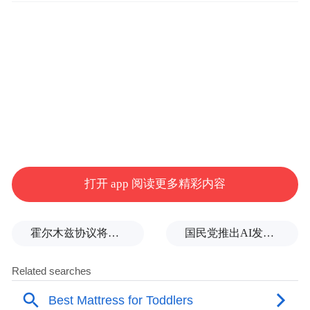
聪明吗？
“特别声明：以上作品内容(包括在内的视频、图片或音
频)为凤凰网旗下自媒体平台“大风号”用户上传并发
布，本平台仅提供信息存储空间服务。
Notice: The content above (including the videos,
pictures and audios if any) is uploaded and posted
打开 app 阅读更多精彩内容
by the user of Dafeng Hao, which is a social media
platform and merely provides information storage
space services.”
霍尔木兹协议将近达成，美伊正在进行最后的博弈
国民党推出AI发言人“郑小文”迎战民进党