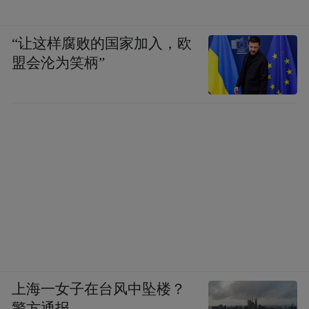
育产品和服务走出去，扩大市场占有率，提
“让这样腐败的国家加入，欧
升区域品牌影响力。
盟会沦为笑柄”
上海一女子在台风中坠楼？
警方通报