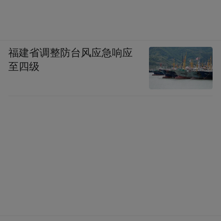
福建省调整防台风应急响应
至四级