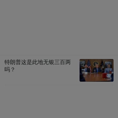
聊城体育产业联合会在北体大产业集团挂牌
成立“聊城市体育产业联合会（北京）合作中
心”。
特朗普这是此地无银三百两
吗？
出席座谈会的聊城市各级领导、联合会及协
会代表参加了签约仪式，共同见证了这一盛
事。
稿件来源：山东九州控股集团