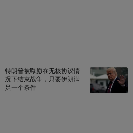
座谈会后，北体大产业集团与聊城体育产业
联合会签订了战略合作框架协议，举行了签
约和授牌仪式。决定建立长期战略合作关
特朗普被曝愿在无核协议情
系，旨在通过资源共享、优势互补，共同推
况下结束战争，只要伊朗满
动聊城市体育产业的升级转型，同时借助北
足一个条件
体大产业集团的权威背书，提升合作企业的
品牌价值，促进地方经济的繁荣发展。并就
以下方面达成共识：一是共建体育科技创新
平台，结合北体大产业集团的科研优势与成