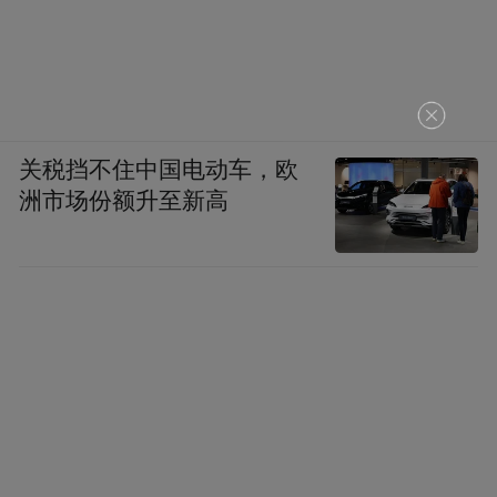
谢谦介绍了北体大产业集团的基本情况，北
京体育大学的规模，以及在北体大设置的全
国运动员训练基地的一些状况。
关税挡不住中国电动车，欧
洲市场份额升至新高