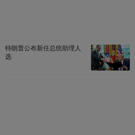
特朗普公布新任总统助理人
选
蔡磊介绍了聊城市的基本情况，他说聊城市
委市政府高度重视体育产业的发展，和北京
体育大学产业管理有限公司达成合作，希望
在体育赛事的共同举办和运营上能够加强合
作，把好的运营团队、好的裁判员团队、好
的赛事引入聊城。特别是在竞技体育方面，