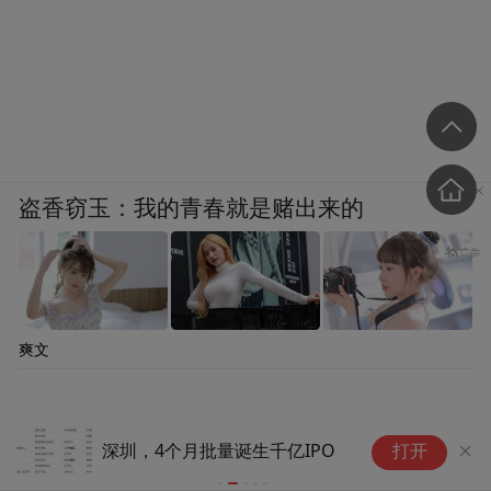
盗香窃玉：我的青春就是赌出来的
爽文
南
深圳，4个月批量诞生千亿IPO
打开
市
赚