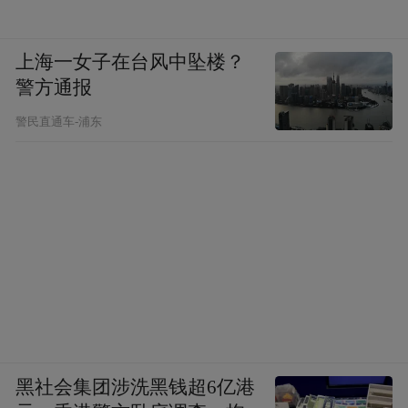
能够把好的教练员推荐到聊城来。再就是希
望以此为契机，把聊城市体育产业联合会做
上海一女子在台风中坠楼？
大做强、做出亮点。
警方通报
警民直通车-浦东
黑社会集团涉洗黑钱超6亿港