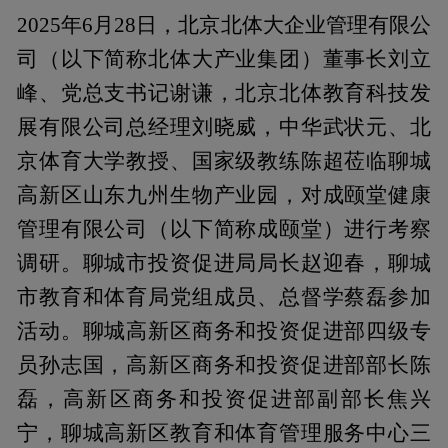
2025年6月28日，北京北体大企业管理有限公
司（以下简称北体大产业集团）董事长刘立
峰、党总支书记谢谦，北京北体教育科技发
展有限公司总经理刘晓威，中华武状元、北
京体育大学教授、国家级教练陈超莅临聊城
高新区山东九州生物产业园，对成颐堂健康
管理有限公司（以下简称成颐堂）进行考察
调研。聊城市投资促进局局长赵迎春，聊城
市教育和体育局党组成员、总督学蔡磊参加
活动。聊城高新区商务和投资促进部四级专
员孙志国，高新区商务和投资促进部部长陈
磊，高新区商务和投资促进部副部长焦兴
宁，聊城高新区教育和体育管理服务中心三