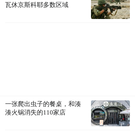
瓦休京斯科耶多数区域
一张爬出虫子的餐桌，和湊
湊火锅消失的110家店