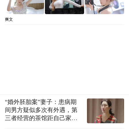
爽文
“婚外胚胎案”妻子：患病期
间男方疑似多次有外遇，第
三者经营的茶馆距自己家步
行仅15分钟