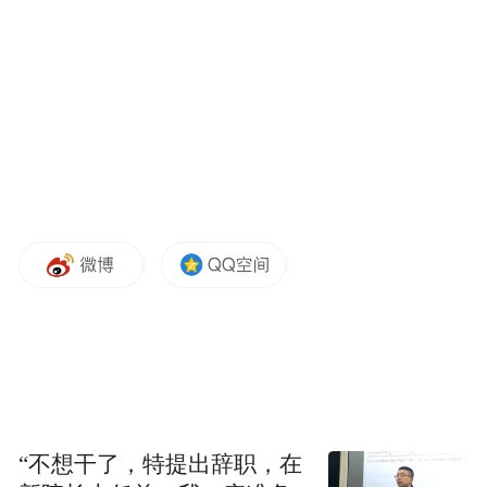
泌尿系统疾病
：顽固性尿频、排尿困难、尿
失禁（男女均可治疗）。
盆底功能障碍
：周围神经病变引起的男性功
能障碍。
0
4
专业团队医师
“不想干了，特提出辞职，在