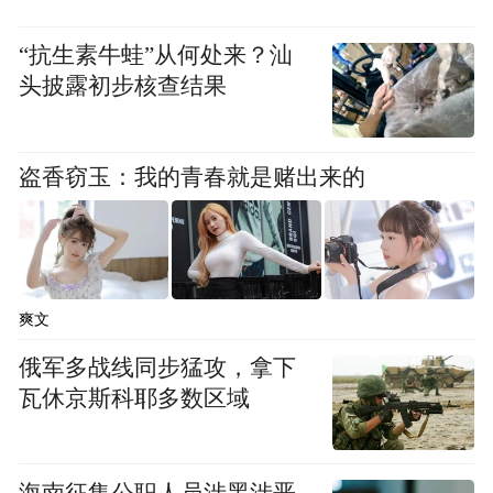
“抗生素牛蛙”从何处来？汕
头披露初步核查结果
盗香窃玉：我的青春就是赌出来的
△朱红飞
医师，硕士研究生学历。
爽文
齐鲁医院进修学习，发表核心论文多篇，兼
俄军多战线同步猛攻，拿下
任山东省医学会男科学分会第六届学术发展
瓦休京斯科耶多数区域
学组委员。
海南征集公职人员涉黑涉恶