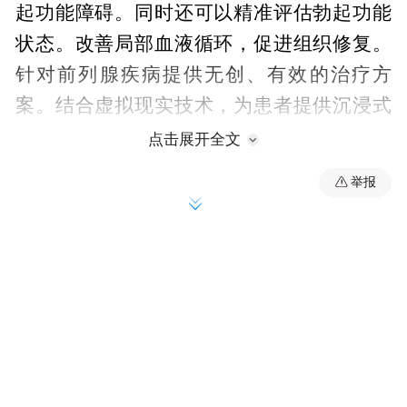
起功能障碍。同时还可以精准评估勃起功能
状态。改善局部血液循环，促进组织修复。
针对前列腺疾病提供无创、有效的治疗方
案。结合虚拟现实技术，为患者提供沉浸式
的诊疗体验，减轻心理压力。能够评估尿道
点击展开全文
功能及排尿障碍，为前列腺疾病及尿流异常
举报
患者提供精准诊断。
0
2
个性化诊疗服务
根据患者的具体病情，提供个性化的治疗建
议，包括生活方式调整、心理干预、药物治
疗及手术治疗等。尤其针对勃起功能障碍
（ED）患者，结合先进的检测设备，明确病