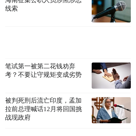
擅长：微创治疗——无痛包皮环切、显微镜
线索
精索静脉曲张、前列腺微创热蒸汽治疗、前
列腺穿刺；前列腺疾病——前列腺炎、增
生、疼痛；泌尿系统疾病——尿路感染、结
石、排尿问题；性功能碍——ED、早泄、阳
痿；男性心理健康——性焦虑、婚育心理指
导；男性内分泌——激素失衡、糖尿病相关
笔试第一被第二花钱劝弃
男科问题。
考？不要让守规矩变成劣势
门诊时间
：周三、周六上午8:00-12:00。
被判死刑后流亡印度，孟加
地址
：齐鲁医院德州医院中心院区门诊楼一
拉前总理喊话12月将回国挑
战现政府
楼A5泌尿肾病诊区5号诊室男科门诊（德州
市天衢新区尚德六路1号）