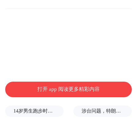
因后制定精准治疗方案。
0
3
诊疗范围
勃起功能障碍（ED）
：心理性、血管性、神
经性及内分泌性ED的诊断与治疗。
包皮过长及包皮相关疾病
：无痛性包皮环切
术，改善患者生活质量。
打开 app 阅读更多精彩内容
前列腺疾病
：前列腺炎、前列腺增生等的诊
断与治疗。
14岁男生跑步时心脏骤停，后被鉴定为“器质性痴呆”，家属质疑校方失责
涉台问题，特朗普的教训还没吃够
前列腺特殊肿瘤筛查
：PSA检测、DRE指
诊、局麻下经会阴前列腺穿刺活检。