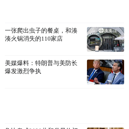
咨询电话
：0534-2253236
“特别声明：以上作品内容(包括在内的视频、图片或音
一张爬出虫子的餐桌，和湊
频)为凤凰网旗下自媒体平台“大风号”用户上传并发
湊火锅消失的110家店
布，本平台仅提供信息存储空间服务。
Notice: The content above (including the videos,
pictures and audios if any) is uploaded and posted
by the user of Dafeng Hao, which is a social media
美媒爆料：特朗普与美防长
platform and merely provides information storage
爆发激烈争执
space services.”