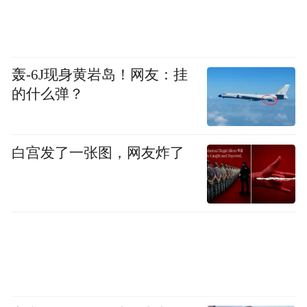
2025年6月1日以后报考该专业的新考生需选
择山东财经大学为主考学校，办理报名手
续。2026年12月31日后，该专业所有考生的
主考任务由山东财经大学承担。
轰-6J现身黄岩岛！网友：挂
的什么弹？
（三）自学考试本科毕业生学士学位的授予
工作由各专业主考学校学位委员会负责，考
白宫发了一张图，网友炸了
生请及时登录主考学校继续教育学院网站查
询有关学位授予的条件和办理通知，按要求
申报。
本次考试是我省自学考试专业计划调整过渡
期的最后一次考试，请各主考学校、各市教
育招生考试机构认真做好报考的组织工作。