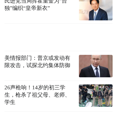
民进党当局挥霍重金为“台
七、其他注意事项
独”编织“皇帝新衣”
（一）教育管理（专升本）、心理健康教育
（专升本）、网络营销与管理（专升本）、
网络工程（专升本）、采购管理（专升
本）、英语（专）6个专业2025年下半年组织
美情报部门：普京或发动有
最后一次毕业及实践性环节考核，请考生注
限攻击，试探北约集体防御
意报考。
（二）市场营销（专升本）主考院校由山东
26声枪响！14岁的初三学
大学调整为山东财经大学。2025年5月31日前
生，枪杀了祖父母、老师、
已注册该专业的考生可自主选择山东大学或
学生
山东财经大学为主考学校，办理报名手续。