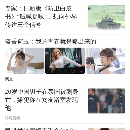
《关于教师资格考试等3项考试收费标准的批
专家：日新版《防卫白皮
复》（鲁发改价格〔2024〕474号），考核费
书》“贼喊捉贼”，想向外界
用由主考院校按照实践课程考核费每人每科
传达三个信号
次80元，毕业论文指导答辩费文科类每人次
230元，理科类每人次260元的标准收取。
盗香窃玉：我的青春就是赌出来的
六、考试要求
考生凭有效居民身份证、准考证在规定时间
爽文
内，到指定地点参加培训、考核。未办理报
20岁中国男子在泰国被刺身
名手续或缺少相关证件的考生不得参加考
亡，嫌犯称在女友浴室发现
核。未按时缴费者视为放弃考试资格。成绩
他
不合格及未参加考核的考生，可下次考试重
锦观新闻
新报考。