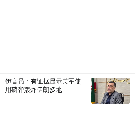
布，本平台仅提供信息存储空间服务。
Notice: The content above (including the videos,
pictures and audios if any) is uploaded and posted
by the user of Dafeng Hao, which is a social media
platform and merely provides information storage
space services.”
伊官员：有证据显示美军使
用磷弹轰炸伊朗多地