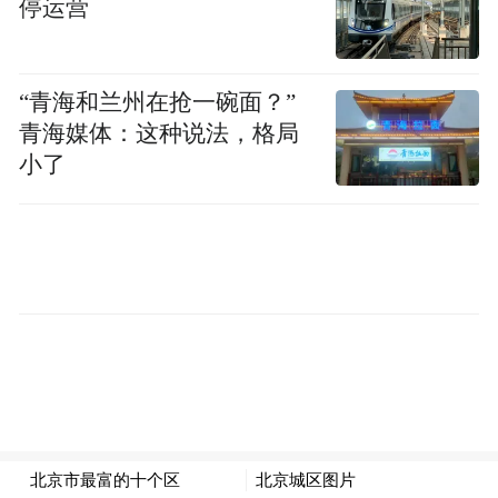
停运营
2.参加强化实践能力培养考核改革试点的考
生，强化实践能力培养考核课程的实践性环
“青海和兰州在抢一碗面？”
节考核由主考院校自行组织。
青海媒体：这种说法，格局
小了
3.各专业毕业考核由主考院校组织，考生须
参加本次报名。
四、报名方式
本次毕业及实践性环节考核实行网上报名，
考生应在规定时间内登录山东省教育招生考
试院网站（https://www.sdzk.cn）办理报名手
续。考生报考时应如实填报个人信息，准确