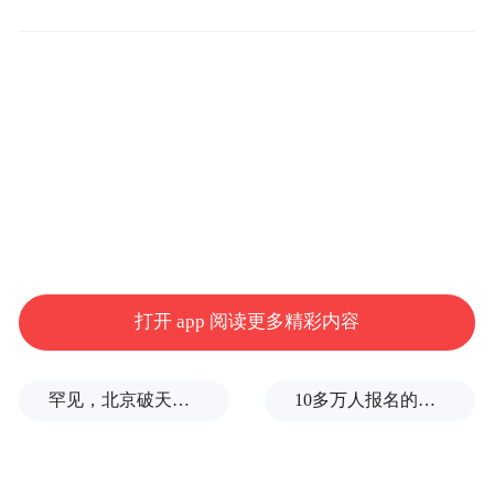
核报名起，考生须按新专业计划的要求办理
毕业及实践性环节考核的报考手续。
三、报名条件
（一）实践性环节考核须在参加理论课程考
试后报考，考生可根据个人实际情况选择报
考本专业开设的部分或全部考核课程。2025
年10月首次报考自学考试的新考生不得报
打开 app 阅读更多精彩内容
考。
罕见，北京破天荒率先救市，大松绑
10多万人报名的考试，成绩全部作废，公平么？
（二）毕业考核（含本科论文答辩、毕业设
计等）限考生在完成最后一门理论课程报名
后选择报考，严禁提前报考。中国人民公安