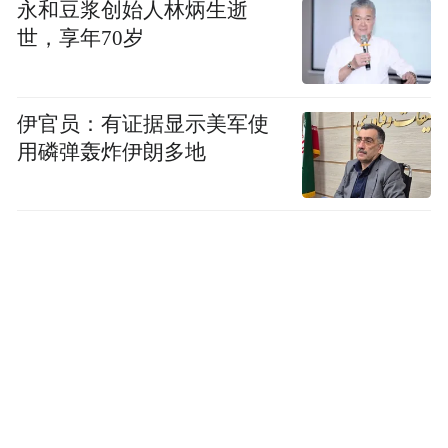
永和豆浆创始人林炳生逝
报名期间要安排专人负责接听考生咨询电
世，享年70岁
话，解答考生疑问，及时妥善处理报名工作
中出现的问题，确保本次毕业及实践性环节
考核报名工作顺利进行。
伊官员：有证据显示美军使
用磷弹轰炸伊朗多地
1.山东省2025年下半年高等教育自学考试毕
业及实践环节考核科目时间安排表