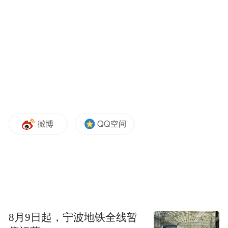
大学的公安管理学专业、中国人民警察大学
的消防工程专业限考生在完成所有课程考核
后报考。
（三）考生取得的毕业论文成绩（含本科论
文答辩、毕业设计等），有效期为两年。
2025年下半年及之前考生已经取得的毕业论
文成绩，有效期至2027年12月31日。
（四）参加自学考试改革试点的考生。
1.参加在校生实践课程考核改革试点的考
生，实践考核课程的实践性环节考核由试点
8月9日起，宁波地铁全线暂
学校自行组织。