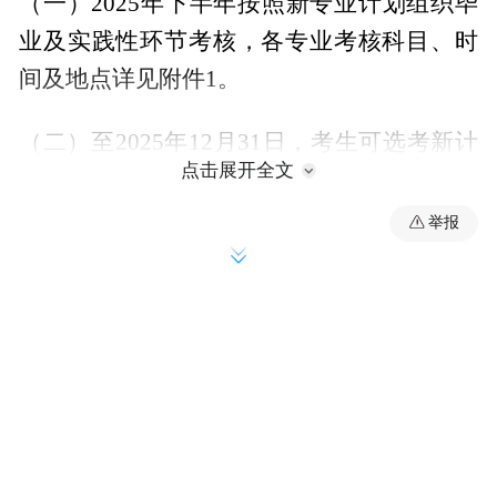
（一）2025年下半年按照新专业计划组织毕
业及实践性环节考核，各专业考核科目、时
间及地点详见附件1。
（二）至2025年12月31日，考生可选考新计
点击展开全文
划课程对顶旧计划课程，按旧计划申请毕
业；也可用已取得合格成绩的旧计划课程对
举报
顶新计划课程，按新计划申请毕业。
（三）涉及主考学校变更的专业，至2025年
12月31日，考生可自主选择申报毕业的主考
学校办理毕业及实践性环节考核的报考手
续。双主考学校汇总表见附件2。
（四）自2026年上半年毕业及实践性环节考