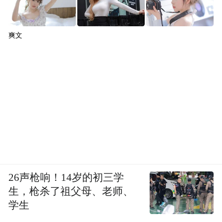
爽文
（来源：山东教育发布）
26声枪响！14岁的初三学
生，枪杀了祖父母、老师、
“特别声明：以上作品内容(包括在内的视频、图片或音
学生
频)为凤凰网旗下自媒体平台“大风号”用户上传并发