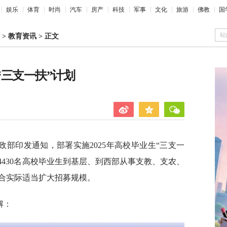
娱乐
体育
时尚
汽车
房产
科技
军事
文化
旅游
佛教
国
站
>
教育资讯
>
正文
“三支一扶”计划
部印发通知，部署实施2025年高校毕业生“三支一
4430名高校毕业生到基层、到西部从事支教、支农、
合实际适当扩大招募规模。
解：