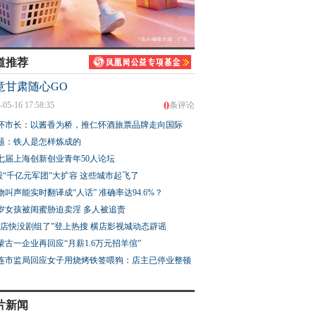
道推荐
意甘肃随心GO
0
-05-16 17:58:35
条评论
怀市长：以酱香为桥，推仁怀酒旅票品牌走向国际
题：铁人是怎样炼成的
七届上海创新创业青年50人论坛
股“千亿元军团”大扩容 这些城市起飞了
物叫声能实时翻译成“人话” 准确率达94.6%？
3岁女孩被闺蜜胁迫卖淫 多人被追责
横店快没剧组了”登上热搜 横店影视城动态辟谣
蒙古一企业再回应“月薪1.6万元招羊倌”
连市监局回应女子用烧烤铁签喂狗：店主已停业整顿
片新闻