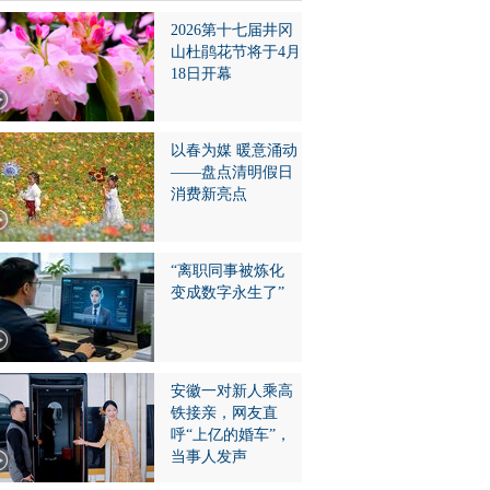
2026第十七届井冈
山杜鹃花节将于4月
18日开幕
以春为媒 暖意涌动
——盘点清明假日
消费新亮点
“离职同事被炼化
变成数字永生了”
安徽一对新人乘高
铁接亲，网友直
呼“上亿的婚车”，
当事人发声