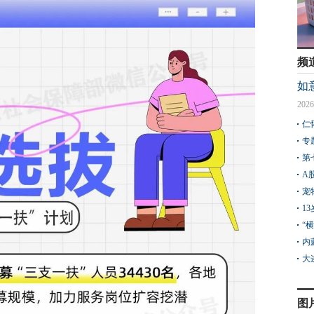
频
如
2026
仁
专
第
A
宠
1
“
内
大
图