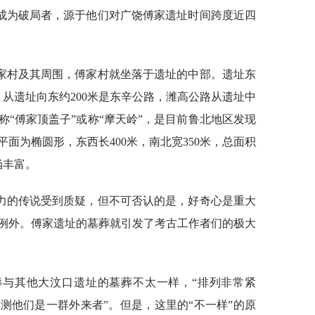
成为破局者，源于他们对广饶傅家遗址时间跨度近四
家村及其周围，傅家村就坐落于遗址的中部。遗址东
。从遗址向东约200米是东辛公路，潍高公路从遗址中
“傅家顶盖子”或称“摩天岭”，是目前鲁北地区发现
面为椭圆形，东西长400米，南北宽350米，总面积
涵丰富。
力的传说受到质疑，但不可否认的是，好奇心是重大
例外。傅家遗址的墓葬就引发了考古工作者们的极大
葬与其他大汶口遗址的墓葬不太一样，“排列非常紧
测他们是一群外来者”。但是，这里的“不一样”的原