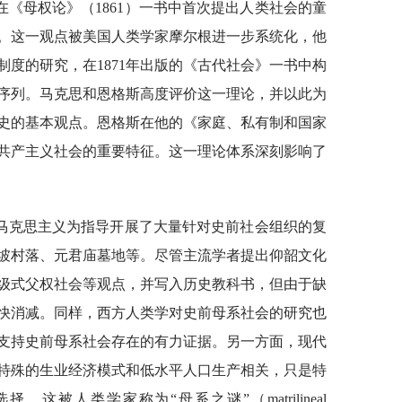
在《母权论》（1861）一书中首次提出人类社会的童
。这一观点被美国人类学家摩尔根进一步系统化，他
度的研究，在1871年出版的《古代社会》一书中构
序列。马克思和恩格斯高度评价这一理论，并以此为
史的基本观点。恩格斯在他的《家庭、私有制和国家
共产主义社会的重要特征。这一理论体系深刻影响了
学以马克思主义为指导开展了大量针对史前社会组织的复
坡村落、元君庙墓地等。尽管主流学者提出仰韶文化
级式父权社会等观点，并写入历史教科书，但由于缺
快消减。同样，西方人类学对史前母系社会的研究也
支持史前母系社会存在的有力证据。另一方面，现代
特殊的生业经济模式和低水平人口生产相关，只是特
这被人类学家称为“母系之谜”（matrilineal