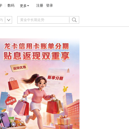
学
数码
注册
登录
更多
内