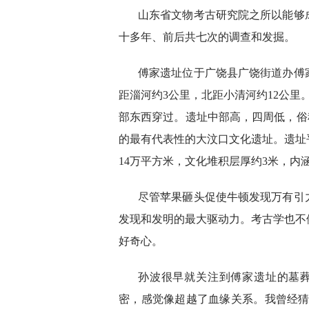
山东省文物考古研究院之所以能够
十多年、前后共七次的调查和发掘。
傅家遗址位于广饶县广饶街道办傅
距淄河约3公里，北距小清河约12公里
部东西穿过。遗址中部高，四周低，俗称
的最有代表性的大汶口文化遗址。遗址平
14万平方米，文化堆积层厚约3米，内
尽管苹果砸头促使牛顿发现万有引
发现和发明的最大驱动力。考古学也不
好奇心。
孙波很早就关注到傅家遗址的墓
密，感觉像超越了血缘关系。我曾经猜