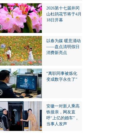
2026第十七届井冈
山杜鹃花节将于4月
18日开幕
以春为媒 暖意涌动
——盘点清明假日
消费新亮点
“离职同事被炼化
变成数字永生了”
安徽一对新人乘高
铁接亲，网友直
呼“上亿的婚车”，
当事人发声