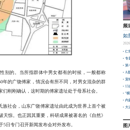
频
如
2026
仁
专
第
分性别的。当所指群体中男女都有的时候，一般都称
A
宠
4750年的广饶傅家，情况会有所不同，对男女混杂的群
1
学家们刚刚确认，这时期的傅家遗址处于母系社会。
“
内
氏族社会，山东广饶傅家遗址由此成为世界上首个被
大
破天惊。也正因其重要，科研成果被著名的《自然》
于5日专门召开新闻发布会对外发布。
图