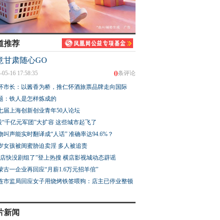
道推荐
意甘肃随心GO
0
-05-16 17:58:35
条评论
怀市长：以酱香为桥，推仁怀酒旅票品牌走向国际
题：铁人是怎样炼成的
七届上海创新创业青年50人论坛
股“千亿元军团”大扩容 这些城市起飞了
物叫声能实时翻译成“人话” 准确率达94.6%？
3岁女孩被闺蜜胁迫卖淫 多人被追责
横店快没剧组了”登上热搜 横店影视城动态辟谣
蒙古一企业再回应“月薪1.6万元招羊倌”
连市监局回应女子用烧烤铁签喂狗：店主已停业整顿
片新闻