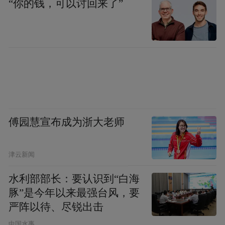
“你的钱，可以讨回来了”
傅园慧宣布成为浙大老师
在座谈交流环节，双方围绕养老产业发展趋
势、医养结合模式创新、老年人健康管理.收
津云新闻
费的合理性等议题展开了热烈讨论。老体协
副主席李福祥表示：“此次考察意义重大，泰
水利部部长：要认识到“白海
豚”是今年以来最强台风，要
康之家在养老服务领域的先进经验和创新模
严阵以待、尽锐出击
式，为我们提供了很好的借鉴。我们希望通
中国水事