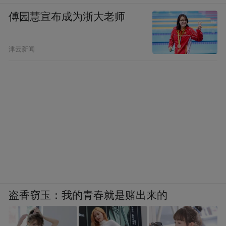
by the user of Dafeng Hao, which is a social media
platform and merely provides information storage
傅园慧宣布成为浙大老师
space services.”
津云新闻
盗香窃玉：我的青春就是赌出来的