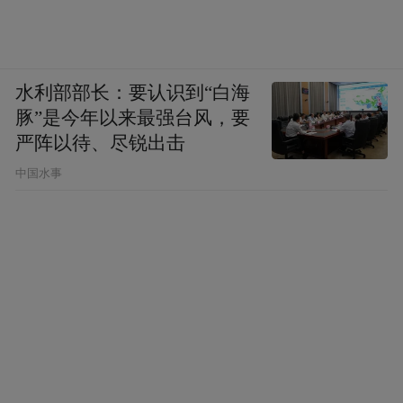
域开展深度合作奠定了坚实基础。未来，聊
城市老体协康养医疗保健专委会将继续发挥
引领作用，整合各方资源，积极探索创新养
水利部部长：要认识到“白海
老服务模式，努力为老百姓找寻到更合适、
豚”是今年以来最强台风，要
更贴心的养老方案，助力打造高品质的养老
严阵以待、尽锐出击
服务体系，让老年人在长寿时代也能享受幸
中国水事
福美好的晚年生活 。
稿件来源：聊城市老年人体育协会
“特别声明：以上作品内容(包括在内的视频、图片或音
频)为凤凰网旗下自媒体平台“大风号”用户上传并发
布，本平台仅提供信息存储空间服务。
Notice: The content above (including the videos,
pictures and audios if any) is uploaded and posted