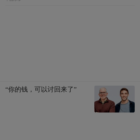
过此次活动，能将优秀经验带回聊城，结合
本地实际情况，探索出更适合聊城老百姓的
养老方案。”康养医疗保健专委会主任王文义
也强调：“医养结合是养老服务的关键，我们
专委会及各会员单位，要充分发挥自身医疗
资源优势，加强与泰康之家等优秀养老机构
的合作，共同提升养老服务质量。”最后老体
协顾问董心毅讲道老百姓最关注点，聊城高
端人群比较少，如何让一个普通人住进泰康
“你的钱，可以讨回来了”
之家，如何让高端养老社区更好的服务于老
百姓，提出建议和要求。泰康之家张以霞总
经理对本次老体协调研活动极为重视，并对
活动做了周密安排。在座谈会上认真听取并
记录下了老体协领导提出来的建议和要求，