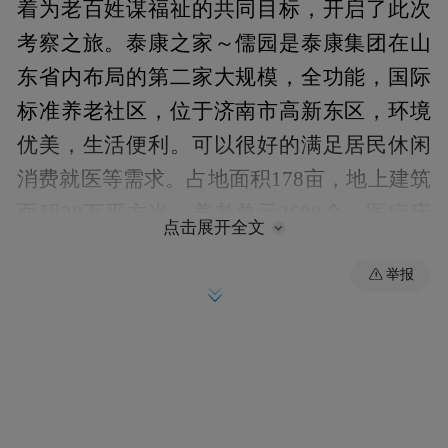
着为老百姓谋福祉的共同目标，开启了此次
考察之旅。泰康之家～儒园是泰康集团在山
东省内布局的第二家大规模，全功能，国际
标准养老社区，位于济南市高新东区，环境
优美，生活便利。可以很好的满足居民休闲
消费就医等需求。占地面积178亩，地上建筑
面积28万平方米，养老单元2600个，医疗床
点击展开全文
位200张，2024年12月21日开业。考察团一
举报
行受到泰康之家儒园工作人员的热情接待。
在工作人员的引导下，考察团首先对泰康之
家的整体环境进行了参观。温馨舒适的居住
环境、宽敞明亮的活动空间、绿意盎然的花
园庭院，处处彰显着泰康之家对老年人生活