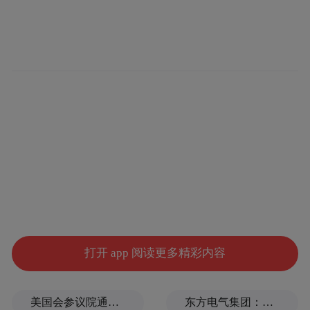
品质的重视。随后，考察团深入了解了泰康
之家的医疗保健体系、康养服务模式以及文
化娱乐活动开展情况。泰康之家完备的医疗
设施、专业的医护团队、丰富多样的康复训
练项目和精彩纷呈的文化课程，给考察团留
下了深刻印象。
打开 app 阅读更多精彩内容
美国会参议院通过临时拨款法案
东方电气集团：坚决拥护党中央决定