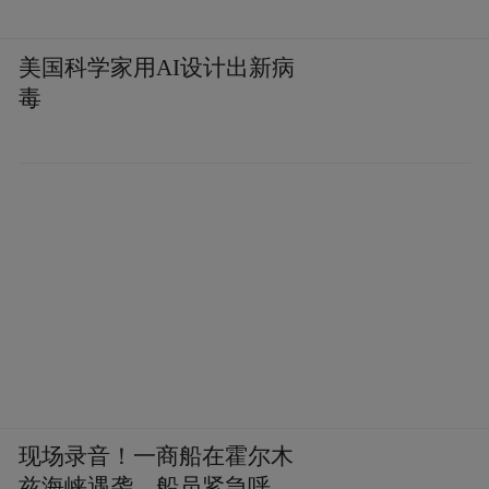
美国科学家用AI设计出新病
毒
比赛现场还设有甜瓜、西瓜、西红柿等农产
品的展示品尝和销售区。这些农产品均来自
济宁惠生现代农业示范园的种苗，是农业产
业化省级重点龙头企业——济宁惠生种苗有
限公司与农科院合作引进的新品种。老钓手
们在享受垂钓乐趣的同时，也品尝到了来自
现场录音！一商船在霍尔木
乡村的甜美果实，对乡村振兴有了更加直
兹海峡遇袭，船员紧急呼