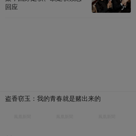
双手仿佛在诉说着丰收的喜悦和辛勤的付
回应
出。
盗香窃玉：我的青春就是赌出来的
太白湖畔的文体展演更是一场“视觉盛宴”。