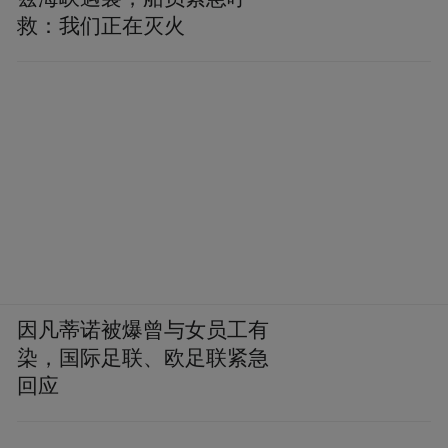
观、深刻的感受和认识。
救：我们正在灭火
这场以体育为媒、以光影为介、以文化为魂
的盛会，不仅让银发族在竞技中焕发了青
春，更让乡村振兴的种子在镜头下生根发
芽、茁壮成长。活动结束时，一位摄影学员
按下了最后一张照片——画面中，钓竿、镜
头、瓜果与拳影交织在一起，恰似一幅体育
赋能乡村振兴的壮丽画卷。这幅画卷不仅展
现了山东老年人的风采与活力，更彰显了乡
因凡蒂诺被爆曾与女员工有
村振兴的无限魅力和广阔前景。让我们继续
染，国际足联、欧足联紧急
携手前行，用体育的力量、光影的魅力、文
回应
化的底蕴，共同绘就乡村振兴的美好篇章。