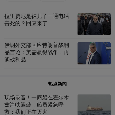
拉里贾尼是被儿子一通电话
害死的？回应来了
伊朗外交部回应特朗普战利
品言论：美需赢得战争，再
惠生种苗基地的标准化钓池边，一场激情四
谈战利品
溢的“银龄钓技淬炼营”正如火如荼地进行
着。60余名老年钓手，在国家级垂钓教练的
悉心指导下，从抛竿的角度到提竿的力度，
热点新闻
从饵料的配比到水情的研判，每一个细节都
现场录音！一商船在霍尔木
反复琢磨，力求精益求精。一位钓手感慨万
兹海峡遇袭，船员紧急呼
千：“以前钓鱼全靠感觉，如今才明白，这原
救：我们正在灭火