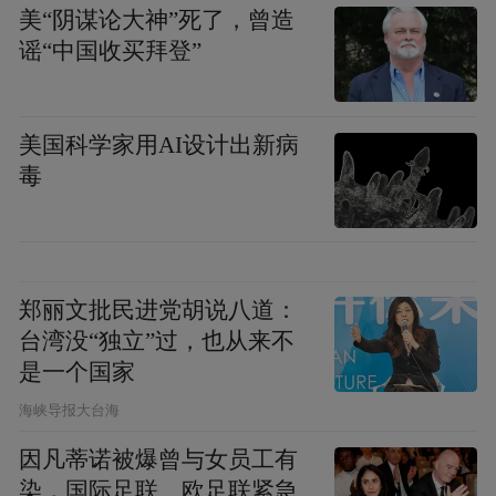
美“阴谋论大神”死了，曾造
谣“中国收买拜登”
美国科学家用AI设计出新病
毒
体育摄影实训现场，60余名摄影骨干化身为
“乡村记录者”，用镜头捕捉乡村振兴的点点
滴滴。在钓鱼骨干集训实操教学现场，他们
定格了银发钓者专注凝神的神态，那眼神中
郑丽文批民进党胡说八道：
透露出的是对生活的热爱与执着；在惠生种
台湾没“独立”过，也从来不
苗基地的大棚内，他们聚焦于育苗架上嫩绿
是一个国家
的芽尖，记录下科技赋能农业的希望之光；
​海峡导报大台海
在喻屯镇瓜姐甜瓜采摘园，他们记录下了瓜
因凡蒂诺被爆曾与女员工有
农布满老茧的双手捧起金黄甜瓜的瞬间，那
染，国际足联、欧足联紧急