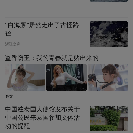
来是一门真正的‘技术活’，风向、水温、鱼群
习性，都得算计得准确无误！”
“白海豚”居然走出了古怪路
实操现场，钓竿如林，浮漂似星，老钓手们
径
时而屏息凝神，时而轻抖手腕，水面泛起的
浙江之声
涟漪与他们眼角的笑纹相互映衬，构成了一
盗香窃玉：我的青春就是赌出来的
幅动人的画面。当第一条鲫鱼跃出水面时，
四周响起了热烈的喝彩声。这场集训不仅锤
炼了钓技，更让银发族在竞技中重燃了青春
的激情。正如一位钓手所言：“钓鱼是一场修
爽文
行，修的是耐心，炼的是心态，交的是朋
中国驻泰国大使馆发布关于
友。”
中国公民来泰国参加文体活
动的提醒