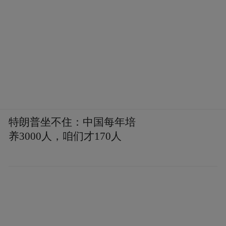
【王金山】
责编：张若颖 终审：徐宜东
“特别声明：以上作品内容(包括在内的视频、图片或音
频)为凤凰网旗下自媒体平台“大风号”用户上传并发
布，本平台仅提供信息存储空间服务。
Notice: The content above (including the videos,
pictures and audios if any) is uploaded and posted
特朗普坐不住：中国每年培
by the user of Dafeng Hao, which is a social media
养3000人，咱们才170人
platform and merely provides information storage
space services.”