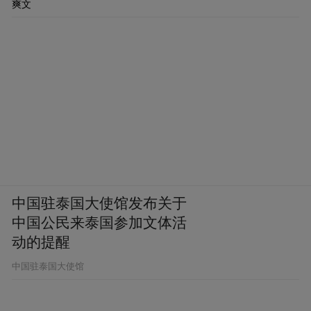
六艺太极拳展演中，20名队员身着汉服，将
爽文
“礼、乐、射、御、书、数”六艺融入拳法，
一招一式尽显儒家文化的厚重底蕴；健身腰
鼓队则以红绸为笔，将传统鼓点与现代街舞
节奏完美融合，鼓槌翻飞间，仿佛听到了黄
河号子在齐鲁大地回响；柔力球自编套路展
演中，银发舞者以球拍为桨，在碧波倒影中
划出柔美弧线，宛如一幅动人的画卷；男子
健身球操队队员以刚劲有力的动作打破性别
中国驻泰国大使馆发布关于
刻板印象，将健身球与武术、街舞元素巧妙
中国公民来泰国参加文体活
动的提醒
融合，引得摄影学员们纷纷按下快门，记录
下这精彩的瞬间。
中国驻泰国大使馆
5月9日，钓鱼比赛在惠生种苗基地钓池正式