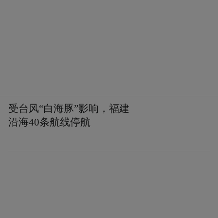
打响。15支代表队的老钓手们各展绝技，临
沂队以“稳”制胜，济宁队以“快”争先，而济
宁老兵队则凭借对本土水情的熟悉连拔头
筹。比赛间隙，老钓手们还参观了济宁太白
湖区和济宁博物馆，感受了济宁的自然风光
和历史文化底蕴。漫步太白湖湿地，在芦苇
受台风“白海豚”影响，福建
丛中寻找白鹭的踪迹，领略着自然的魅力与
沿海40条航线停航
生态的美好。走进博物馆，钓手们领略了济
宁地区的悠久历史和灿烂文化，更让他们深
刻认识到了中华文明的伟大与辉煌；一位钓
手感慨道：“以前钓鱼只为鱼获，如今方知，
这方水土的文化底蕴才是最大的‘鱼获’，让人
受益匪浅。”